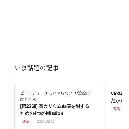
いま話題の記事
VExU
ピットフォールにハマらないER診療の
勘どころ
だからこ
[第22回] 高カリウム血症を制する
寄稿
2
ための4つのMission
連載
2024.03.11