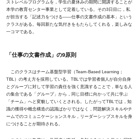
ストレベルプログラムを，学生の夏休みの期間に開講することが
本学の教育センター事業として定着している。その3日目に，私
が担当する「記述力をつける――仕事の文書作成の基本」という
クラスがある。毎回新たな気付きをもたらしてくれる，楽しみな
一コマである。
「仕事の文書作成」の9原則
このクラスはチーム基盤型学習（Team-Based Learning；
TBL）の考え方を採用している。TBLでは学習者個人が自分自身
とグループに対して学習の責任を強く意識することで，単なる人
の集合である「グループ」から，同じ目標に向かって共に学ぶ
「チーム」へと変貌していくとされる。したがってTBLでは，知
識の獲得や概念構造の認識ばかりではなく，問題解決スキルやチ
ームでのコミュニケーションスキル，リーダーシップスキルを身
につけることが期待される。