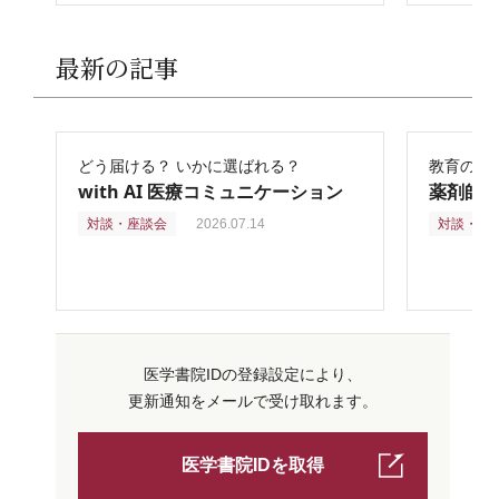
最新の記事
どう届ける？ いかに選ばれる？
教育の再
with AI 医療コミュニケーション
薬剤師
対談・座談会
2026.07.14
対談・座
医学書院IDの登録設定により、
更新通知をメールで受け取れます。
医学書院IDを取得