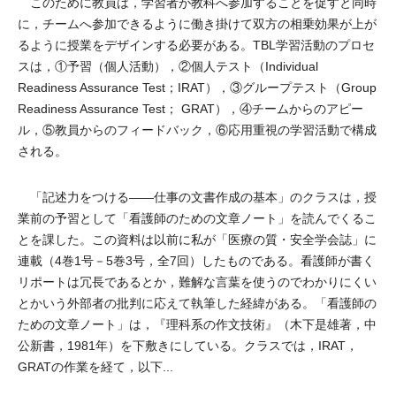
このために教員は，学習者が教科へ参加することを促すと同時
に，チームへ参加できるように働き掛けて双方の相乗効果が上が
るように授業をデザインする必要がある。TBL学習活動のプロセ
スは，①予習（個人活動），②個人テスト（Individual
Readiness Assurance Test；IRAT），③グループテスト（Group
Readiness Assurance Test； GRAT），④チームからのアピー
ル，⑤教員からのフィードバック，⑥応用重視の学習活動で構成
される。
「記述力をつける――仕事の文書作成の基本」のクラスは，授
業前の予習として「看護師のための文章ノート」を読んでくるこ
とを課した。この資料は以前に私が「医療の質・安全学会誌」に
連載（4巻1号－5巻3号，全7回）したものである。看護師が書く
リポートは冗長であるとか，難解な言葉を使うのでわかりにくい
とかいう外部者の批判に応えて執筆した経緯がある。「看護師の
ための文章ノート」は，『理科系の作文技術』（木下是雄著，中
公新書，1981年）を下敷きにしている。クラスでは，IRAT，
GRATの作業を経て，以下...