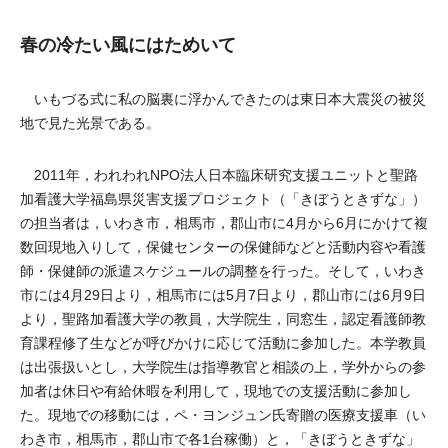
春の冷たい風にはためいて
いもづる式に私の脳裏に浮かんできたのは東日本大震災の被災
地で見た光景である。
2011年，われわれNPO法人日本臨床研究支援ユニットと聖路
加看護大学福島県災害支援プロジェクト（「きぼうときずな」）
の担当者は，いわき市，相馬市，郡山市に4月から6月にかけて複
数回現地入りして，保健センターの保健師などと活動内容や看護
師・保健師の派遣スケジュールの調整を行った。そして，いわき
市には4月29日より，相馬市には5月7日より，郡山市には6月9日
より，聖路加看護大学の教員，大学院生，同窓生，認定看護師教
育課程修了生などが呼びかけに応じて活動に参加した。本学教員
は出張扱いとし，大学院生は指導教官と相談の上，学外からの参
加者は休日や有給休暇を利用して，現地での支援活動に参加し
た。現地での移動には，ペ・ヨンジュン氏寄贈の医療支援車（い
わき市，相馬市，郡山市で各1台稼働）と，「きぼうときずな」