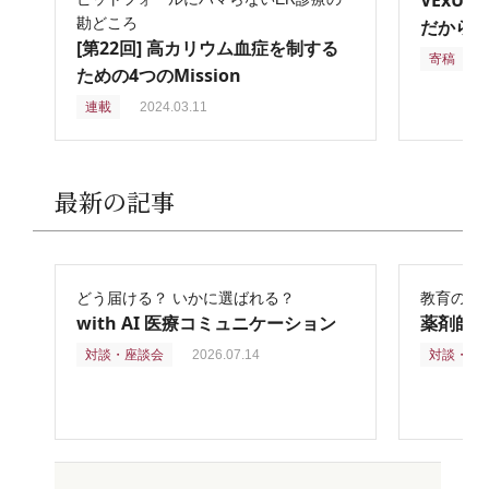
VExU
勘どころ
だからこ
[第22回] 高カリウム血症を制する
寄稿
2
ための4つのMission
連載
2024.03.11
最新の記事
どう届ける？ いかに選ばれる？
教育の再
with AI 医療コミュニケーション
薬剤師
対談・座談会
2026.07.14
対談・座