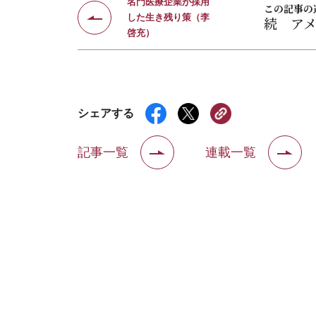
名門医療企業が採用
この記事の
した生き残り策（李
続 ア
啓充）
シェアする
記事一覧
連載一覧