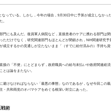
となっている。しかし，今年の場合，9月30日中に予算が成立しなかっ
た。
部門にも及んだ。復員軍人病院など，直接患者のケアに携わる部門は閉
っただけでなく，研究関連部門もほとんどが閉鎖され，NIH関連研究予
が成立するかの見通しが立たないまま「（すでに給付済みの）手持ち資
直接の「不便」にとどまらず，政府職員への給与未払いや政府関連経済
ことは論をまたない。
に避けなければならない「最悪の事態」なのであるが，なぜ今回この最
主・共和両党のオバマケアをめぐる根深い対立にあった。
延戦術