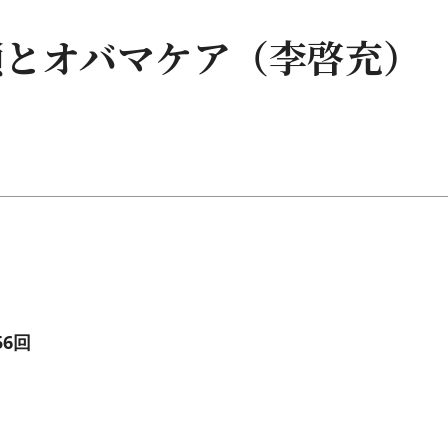
鎖とオバマケア（李啓充）
6回