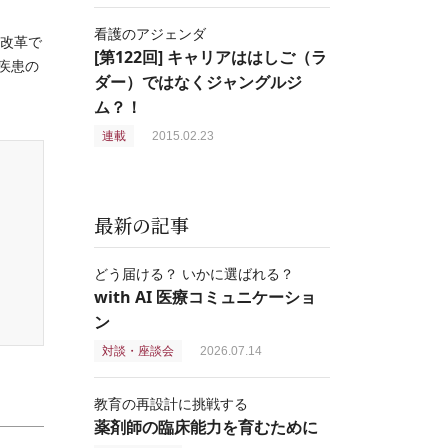
看護のアジェンダ
改革で
[第122回] キャリアははしご（ラ
往疾患の
ダー）ではなくジャングルジ
ム？！
連載
2015.02.23
最新の記事
どう届ける？ いかに選ばれる？
with AI 医療コミュニケーショ
ン
対談・座談会
2026.07.14
教育の再設計に挑戦する
薬剤師の臨床能力を育むために