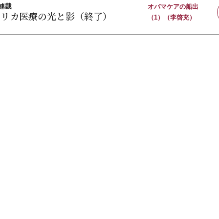
連載
オバマケアの船出
メリカ医療の光と影（終了）
（1）（李啓充）