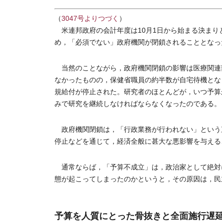
（
3047号よりつづく
）
米連邦政府の会計年度は10月1日から始まる決まり
め，「必須でない」政府機関が閉鎖されることとなっ
当然のことながら，政府機関閉鎖の影響は医療関連
なかったものの，保健省職員の約半数が自宅待機とな
規給付が停止された。研究者のほとんどが，いつ予算
みで研究を継続しなければならなくなったのである。
政府機関閉鎖は，「行政業務が行われない」という
停止などを通じて，経済全般に甚大な悪影響を与える
通常ならば，「予算不成立」は，政治家として絶対
態が起こってしまったのかというと，その原因は，民
予算を人質にとった骨抜きと全面施行遅