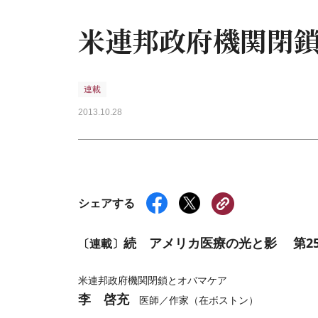
米連邦政府機関閉
連載
2013.10.28
シェアする
続 アメリカ医療の光と影 第25
〔連載〕
米連邦政府機関閉鎖とオバマケア
李 啓充
医師／作家（在ボストン）