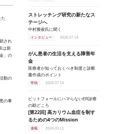
ストレッチング研究の新たなス
たた
テージへ
中村雅俊氏に聞く
インタビュー
2026.07.14
鎖され
算は新
がん患者の生活を支える障害年
金」の
金
医療者が知っておくべき制度と診断
書作成のポイント
活動の
寄稿
2026.07.14
ピットフォールにハマらないER診療
悪の事
の勘どころ
[第22回] 高カリウム血症を制す
るための4つのMission
連載
2024.03.11