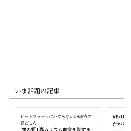
いま話題の記事
VExU
ピットフォールにハマらないER診療の
勘どころ
だからこ
[第22回] 高カリウム血症を制する