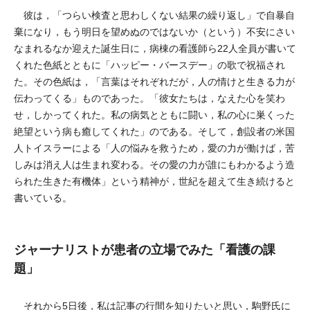
彼は，「つらい検査と思わしくない結果の繰り返し」で自暴自
棄になり，もう明日を望めぬのではないか（という）不安にさい
なまれるなか迎えた誕生日に，病棟の看護師ら22人全員が書いて
くれた色紙とともに「ハッピー・バースデー」の歌で祝福され
た。その色紙は，「言葉はそれぞれだが，人の情けと生きる力が
伝わってくる」ものであった。「彼女たちは，なえた心を笑わ
せ，しかってくれた。私の病気とともに闘い，私の心に巣くった
絶望という病も癒してくれた」のである。そして，創設者の米国
人トイスラーによる「人の悩みを救うため，愛の力が働けば，苦
しみは消え人は生まれ変わる。その愛の力が誰にもわかるよう造
られた生きた有機体」という精神が，世紀を超えて生き続けると
書いている。
ジャーナリストが患者の立場でみた「看護の課
題」
それから5日後，私は記事の行間を知りたいと思い，駒野氏に