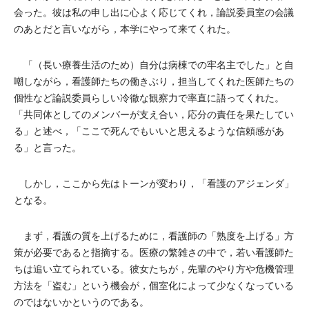
会った。彼は私の申し出に心よく応じてくれ，論説委員室の会議
のあとだと言いながら，本学にやって来てくれた。
「（長い療養生活のため）自分は病棟での牢名主でした」と自
嘲しながら，看護師たちの働きぶり，担当してくれた医師たちの
個性など論説委員らしい冷徹な観察力で率直に語ってくれた。
「共同体としてのメンバーが支え合い，応分の責任を果たしてい
る」と述べ，「ここで死んでもいいと思えるような信頼感があ
る」と言った。
しかし，ここから先はトーンが変わり，「看護のアジェンダ」
となる。
まず，看護の質を上げるために，看護師の「熟度を上げる」方
策が必要であると指摘する。医療の繁雑さの中で，若い看護師た
ちは追い立てられている。彼女たちが，先輩のやり方や危機管理
方法を「盗む」という機会が，個室化によって少なくなっている
のではないかというのである。