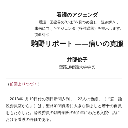
看護のアジェンダ
看護・医療界の"いま"を見つめ直し，読み解き，
未来に向けたアジェンダ（検討課題）を提示します。
〈第98回〉
駒野リポート ――病いの克服
井部俊子
聖路加看護大学学長
（
前回よりつづく
）
2013年1月19日付の朝日新聞夕刊，「22人の色紙」（『窓 論
説委員室から』）は，聖路加関係者に大きな励ましと若干の自負
をもたらした。論説委員の駒野剛氏の約1年にわたる入院生活に
おける看護の評価である。