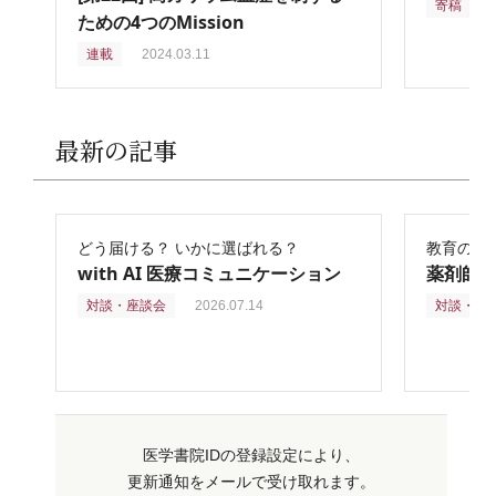
寄稿
2
ための4つのMission
連載
2024.03.11
最新の記事
どう届ける？ いかに選ばれる？
教育の再
with AI 医療コミュニケーション
薬剤師
対談・座談会
2026.07.14
対談・座
医学書院IDの登録設定により、
更新通知をメールで受け取れます。