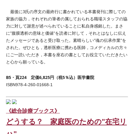
最後に3氏の序文の最終行に書かれている本書発刊に際しての
家族の協力，それぞれの筆者の属しておられる職場スタッフの協
力に対して謝意が述べられていることに私自身感銘した。まさ
に"腹膜透析の意味と価値"を読者に対して，それとはなしに伝え
たメッセージであると受け取った。素晴らしい"魂の伝承作業"を
された。ぜひとも，透析医療に携わる医師，コメディカルの方々
にご一読いただき，本書を座右の書としてお役立ていただきたい
と心から願っている。
B5・頁224 定価6,825円（税5％込）医学書院
ISBN978-4-260-01668-1
《総合診療ブックス》
どうする？ 家庭医のための"在宅リ
ハ"