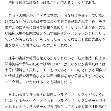
「廃用症候群は診断をつけることができる？」などである。
これらの問いかけすべてに本書が十分な答えを提示しているわ
けではないが，読者は本書によって興味を刺激されて，答えを見
出すためにさらに自分で情報を集めたり，そうしたまだ答えのな
い臨床現場の疑問に答えを出す臨床研究へとチャレンジしたりし
ていくかもしれない。もしかしたら，そんなことも佐藤先生が本
書を執筆した隠れた狙いなのかもしれない。
通常の書評の範囲を越えるかもしれないが，筋力維持・向上や
関節拘縮の予防のための訓練については，なかなか書籍だけでは
十分に理解して実践しにくいものである。DVDなどによる画像で
の情報提供や講習会などの学習の機会をぜひ佐藤先生が中心とな
って企画していただけることも期待したい。
日本の医療制度の最大の課題はプライマリ・ケアをどのように
組織化するかということである。プライマリ・ケアはチームで行
われるもので，そのチームで専門医としての役割を果たす医師が