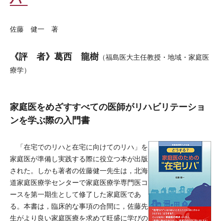
佐藤 健一 著
《評 者》葛西 龍樹
（福島医大主任教授・地域・家庭医
療学）
家庭医をめざすすべての医師がリハビリテーショ
ンを学ぶ際の入門書
「在宅でのリハと在宅に向けてのリハ」を
家庭医が準備し実践する際に役立つ本が出版
された。しかも著者の佐藤健一先生は，北海
道家庭医療学センターで家庭医療学専門医コ
ースを第一期生として修了した家庭医であ
る。本書は，臨床的な事項の合間に，佐藤先
生がより良い家庭医療を求めて旺盛に学びの