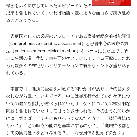
機会を広く探求していったエピソードやその
成果も含まれていて，いわば物語を読むような面白さで読み進め
ることができる。
家庭医としての必須のアプローチである高齢者総合的機能評価
（comprehensive geriatric assessment）と患者中心の医療の方
法（patient-centered clinical method）をベースにした上で，そ
こに生活の場，予防，精神面のケア，そしてチーム医療にこだわ
った数多くの在宅リハビリテーションで有用なヒントが盛り込ま
れている。
本書では，随所に読者を刺激する問いかけがあり，その答えを
探しながら読むこともできる。中には従来行われていたケアにつ
いての健全な批判が述べられていたり，ケアについての根源的な
問題も含まれていたりしてはっとさせられる。そのような問いか
けは，例えば，「そもそもリハってなんだろう？」「物理療法は
リハ？」「どの時点の能力を基準にするのか？」「廃用症候群と
しての筋力低下をどう考える？」「なぜ身体を動かすのか？」