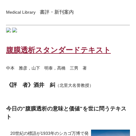
書評・新刊案内
Medical Library
腹膜透析スタンダードテキスト
中本 雅彦，山下 明泰，髙橋 三男 著
《評 者》酒井 糾
（北里大名誉教授）
今日の"腹膜透析の意味と価値"を世に問うテキス
ト
20世紀の標語が1933年のシカゴ万博で発