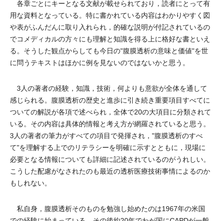
各章ごとにキーとなる文献が載せられており，読者にとって有
用な資料となっている。特に書かれている内容はわかりやすく図
や表がふんだんに取り入れられ，的確な説明が付記されているの
でコメディカルの方々にも理解と知識を得る上に格好な書といえ
る。そうした観点からしても今日の"腹膜透析の意味と価値"を世
に問うテキストはほかに例を見ないのではないかと思う。
3人の著者の経験，知識，技術，何よりも意欲が全体を通して
感じられる。腹膜透析の歴史と進歩に引き続き重要項目すべてに
ついての解説が各項で述べられ，全体で20の大項目に分類されて
いる。その内容は具体的情報と考え方が網羅されていると思う。
3人の著者の筆力がすべての項目で発揮され，"腹膜透析のすべ
て"を理解する上でのリテラシーを明確に示すとともに，現場に
必要となる情報についても詳細に記述されているのがうれしい。
こうした配慮がなされたのも最近の透析医療技術事情によるのか
もしれない。
私自身，腹膜透析そのものを勉強し始めたのは1967年の米国
での経験に始まっている。その後約20年でわが国にCAPDが一般