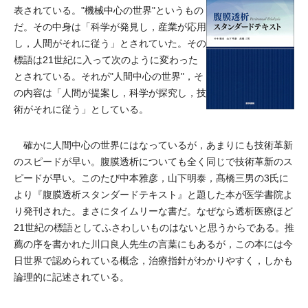
表されている。"機械中心の世界"というもの
だ。その中身は「科学が発見し，産業が応用
し，人間がそれに従う」とされていた。その
標語は21世紀に入って次のように変わった
とされている。それが"人間中心の世界"，そ
の内容は「人間が提案し，科学が探究し，技
術がそれに従う」としている。
確かに人間中心の世界にはなっているが，あまりにも技術革新
のスピードが早い。腹膜透析についても全く同じで技術革新のス
ピードが早い。このたび中本雅彦，山下明泰，髙橋三男の3氏に
より『腹膜透析スタンダードテキスト』と題した本が医学書院よ
り発刊された。まさにタイムリーな書だ。なぜなら透析医療ほど
21世紀の標語としてふさわしいものはないと思うからである。推
薦の序を書かれた川口良人先生の言葉にもあるが，この本には今
日世界で認められている概念，治療指針がわかりやすく，しかも
論理的に記述されている。