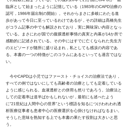
臨床として始まったように記憶している（1983年のCAPD治療の
認可，1986年届出制の開始）。それからまさに多岐にわたる進
歩があって今日に至っているわけであるが，その詳細は髙橋先生
がコラム記事の中でも解説されており，実に興味深い内容となっ
ている。まさにわが国での腹膜透析事情の真実と内幕が14か所で
感動的に記述されている。その中にはすでに亡くなられた先生方
のエピソードが随所に盛り込まれ，私としても感涙の内容であ
る。本書の一つの特徴がこのコラムにあるといっても過言ではな
い。
今やCAPDは小児ではファースト・チョイスの治療法であり，
すべての例ではないにしても高齢者の治療としても定着している
ように感じられる。血液透析との併用も然りであろう。治療法と
しての定着率は道半ばかもしれないが，最初にも述べたよう
に"21世紀は人間中心の世界"という標語を知るにつけわれわれ透
析医療従事者も患者中心の医療選択を心掛けなければなるまい。
そうした意味を熟知する上でも本書の果たす役割は大きいと思
う。