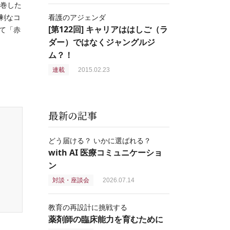
席巻した
剰なコ
看護のアジェンダ
[第122回] キャリアははしご（ラ
て「赤
ダー）ではなくジャングルジ
，
ム？！
連載
2015.02.23
最新の記事
どう届ける？ いかに選ばれる？
with AI 医療コミュニケーショ
ン
対談・座談会
2026.07.14
教育の再設計に挑戦する
薬剤師の臨床能力を育むために