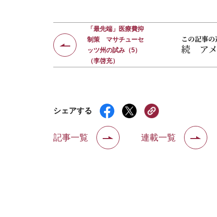
「最先端」医療費抑
この記事の
制策 マサチューセ
続 ア
ッツ州の試み（5）
（李啓充）
シェアする
記事一覧
連載一覧