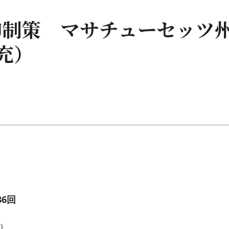
抑制策 マサチューセッツ
充）
6回
)