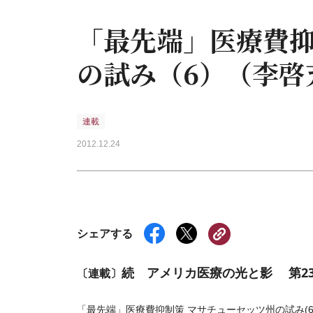
「最先端」医療費
の試み（6）（李啓
連載
2012.12.24
シェアする
続 アメリカ医療の光と影 第23
〔連載〕
「最先端」医療費抑制策 マサチューセッツ州の試み(6