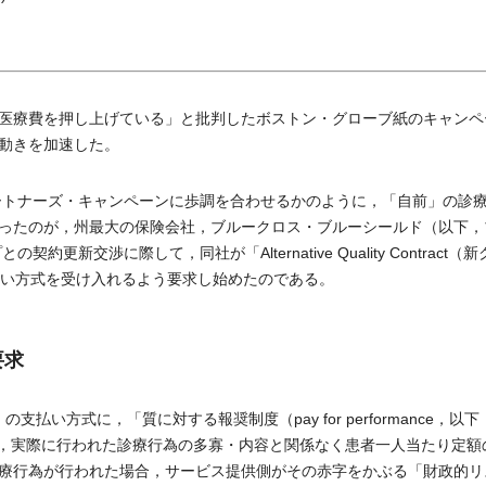
医療費を押し上げている」と批判したボストン・グローブ紙のキャンペ
動きを加速した。
ートナーズ・キャンペーンに歩調を合わせるかのように，「自前」の診
ったのが，州最大の保険会社，ブルークロス・ブルーシールド（以下，
新交渉に際して，同社が「Alternative Quality Contract（
払い方式を受け入れるよう要求し始めたのである。
要求
の支払い方式に，「質に対する報奨制度（pay for performance，以下
は，実際に行われた診療行為の多寡・内容と関係なく患者一人当たり定額
療行為が行われた場合，サービス提供側がその赤字をかぶる「財政的リ