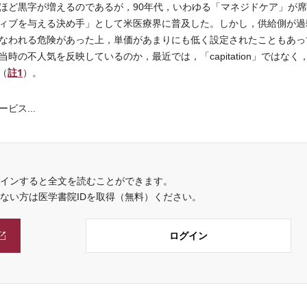
ほど黒字が増えるのであるが，90年代，いわゆる「マネジドケア」が
ィブを与える決め手」として米医療界に普及した。しかし，供給側が過
なわれる危険があった上，単価があまりにも低く設定されたこともあっ
の不人気を反映しているのか，最近では，「capitation」ではなく
註1
る（
）。
ス...
インすると全文を読むことができます。
でない方は医学書院IDを取得（無料）ください。
ログイン