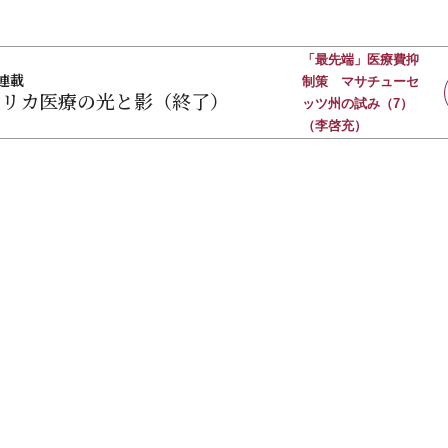
「最先端」医療費抑
連載
制策 マサチューセ
メリカ医療の光と影（終了）
ッツ州の試み（7）
（李啓充）