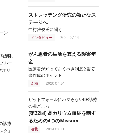
ストレッチング研究の新たなス
テージへ
中村雅俊氏に聞く
ーン
インタビュー
2026.07.14
がん患者の生活を支える障害年
療報酬制
金
ブルー
医療者が知っておくべき制度と診断
新クオリ
書作成のポイント
寄稿
2026.07.14
ピットフォールにハマらないER診療
の勘どころ
[第22回] 高カリウム血症を制す
るための4つのMission
の診療
連載
2024.03.11
スク」