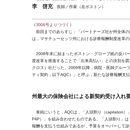
李 啓充
医師／作家（在ボストン）
（
3006号よりつづく
）
前回までのあらすじ：「パートナーズ社が州全体の
は，マサチューセッツ州における診療報酬制度改革の
2008年末に始まったボストン・グローブ紙の反パ
度改革を推進することで「出来高払い」との決別を図
クロス）社だった。2009年以降，病院・医師グループとの契約更
ティ契約，以下AQC）」と呼ぶ，新たな診療報酬支
州最大の保険会社による新契約受け入れ
単純にいうと，AQCは，「人頭割り（capitation）」
P4P）」を組み合わせたものである。「人頭割り」
報酬を支払う仕組みであるが，予算をオーバーして診