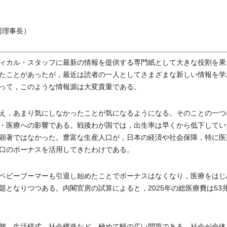
団理事長）
ィカル・スタッフに最新の情報を提供する専門紙として大きな役割を果
たことがあったが，最近は読者の一人としてさまざまな新しい情報を学
って，このような情報源は大変貴重である。
え，あまり気にしなかったことが気になるようになる。そのことの一つ
・医療への影響である。戦後わが国では，出生率は早くから低下してい
顕著ではなかった。豊富な生産人口が，日本の経済や社会保障，特に医
口のボーナスを活用してきたわけである。
ベビーブーマーも引退し始めたことでボーナスはなくなり，医療をはじ
となりつつある。内閣官房の試算によると，2025年の総医療費は53
態，生活様式，社会構造など，極めて幅の広い問題である。社会が全体