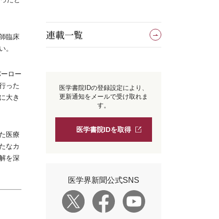
連載一覧
師臨床
い。
パーロー
行った
医学書院IDの登録設定により、
更新通知をメールで受け取れま
に大き
す。
医学書院IDを取得
た医療
たなカ
解を深
医学界新聞公式SNS