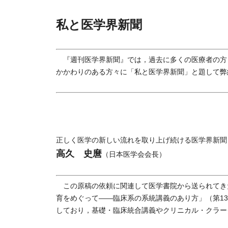
私と医学界新聞
『週刊医学界新聞』では，過去に多くの医療者の方々
かかわりのある方々に「私と医学界新聞」と題して弊
正しく医学の新しい流れを取り上げ続ける医学界新聞
高久 史麿
（日本医学会会長）
この原稿の依頼に関連して医学書院から送られてき
育をめぐって――臨床系の系統講義のあり方」（第131
しており，基礎・臨床統合講義やクリニカル・クラー