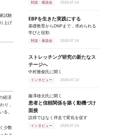
対談・座談会
2026.07.14
家試験
EBPを生きた実践にする
り上げ
基礎教育からDNPまで，求められる
学びと役割
対談・座談会
2026.07.14
ストレッチング研究の新たなス
テージへ
中村雅俊氏に聞く
インタビュー
2026.07.14
藤澤雄太氏に聞く
の経済
患者と信頼関係を築く動機づけ
終わり，
面接
いる。
説得ではなく伴走で変化を促す
インタビュー
2026.07.14
く少数
かったと