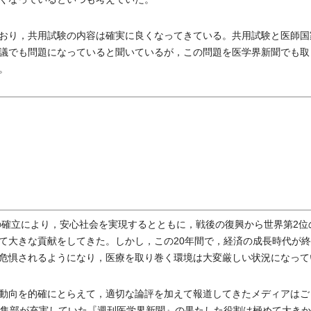
おり，共用試験の内容は確実に良くなってきている。共用試験と医師国
議でも問題になっていると聞いているが，この問題を医学界新聞でも取
。
の確立により，安心社会を実現するとともに，戦後の復興から世界第2位
て大きな貢献をしてきた。しかし，この20年間で，経済の成長時代が
危惧されるようになり，医療を取り巻く環境は大変厳しい状況になって
動向を的確にとらえて，適切な論評を加えて報道してきたメディアはご
編集部が充実していた『週刊医学界新聞』の果たした役割は極めて大き