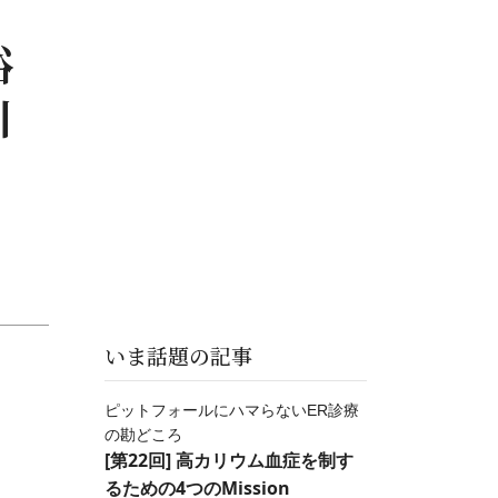
裕
川
いま話題の記事
ピットフォールにハマらないER診療
の勘どころ
[第22回] 高カリウム血症を制す
るための4つのMission