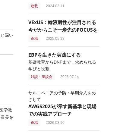
連載
2024.03.11
VExUS：輸液耐性が注目される
今だからこそ一歩先のPOCUSを
通じ深い
寄稿
2025.05.13
EBPを生きた実践にする
基礎教育からDNPまで，求められる
学びと役割
対談・座談会
2026.07.14
サルコペニアの予防・早期介入をめ
ざして
AWGS2025が示す新基準と現場
医学教
での実践アプローチ
委員長を
寄稿
2026.03.10