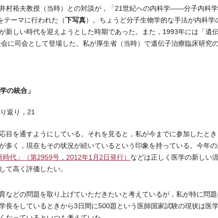
村裕夫教授（当時）との対談が，「21世紀への内科学――分子内科学
下写真
）をテーマに行われた（
）。ちょうど分子生物学的な手法が内科学
が新しい時代を迎えようとした時期であった。また，1993年には「遺
座談会に司会として登場した。私が厚生省（当時）で遺伝子治療臨床研究
科学の統合」
り返り，21
応目を通すようにしている。それを見ると，私が今までに参加したとき
が多く，現在もその状況が続いているという印象を持っている。今年の
代」（第2959号，2012年1月2日発行）
などは正しく医学の新しい
して高く評価したい。
育などの問題を取り上げていただきたいと考えているが，私が特に問題
学長をしているときから3日間に500題という医師国家試験の現状は医
くなっているといつも考えていた。