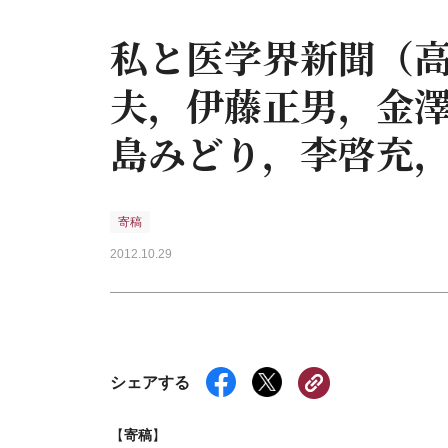
私と医学界新聞（
夫，伊藤正男，金
島みどり，李啓充
寄稿
2012.10.29
シェアする
寄稿
【
】