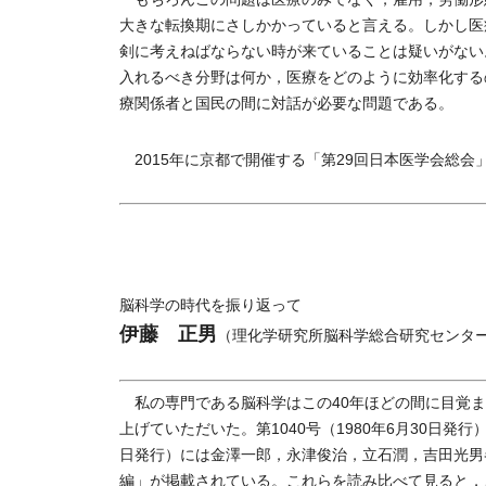
大きな転換期にさしかかっていると言える。しかし医
剣に考えねばならない時が来ていることは疑いがない
入れるべき分野は何か，医療をどのように効率化する
療関係者と国民の間に対話が必要な問題である。
2015年に京都で開催する「第29回日本医学会総
脳科学の時代を振り返って
伊藤 正男
（理化学研究所脳科学総合研究センタ
私の専門である脳科学はこの40年ほどの間に目覚ま
上げていただいた。第1040号（1980年6月30日発
日発行）には金澤一郎，永津俊治，立石潤，吉田光男
編」が掲載されている。これらを読み比べて見ると，