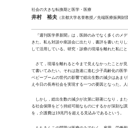
社会の大きな転換期と医学・医療
井村 裕夫
（京都大学名誉教授／先端医療振興財
『週刊医学界新聞』は，医師のみでなく多くのメデ
きた。私も対談や座談会に出たり，書評を書いたりし
して活用している。研究・診療の現場を離れた私にと
さて，現場を離れると今まで見えなかったことが見
て書いてみたい。それは急速に進む少子高齢化の医学
ベビーブームの世代の影響で総出生数の減少はあまり
え今日の長寿社会を実現する一つの要因となった。人
しかし，総出生数の減少が次第に顕著になり，また
る社会保障をどう持続可能なものにするかが深刻な課題
を，介護費は19兆円を超える見込みであるという。
もちろんこの問題は医療のみでなく，雇用，労働形