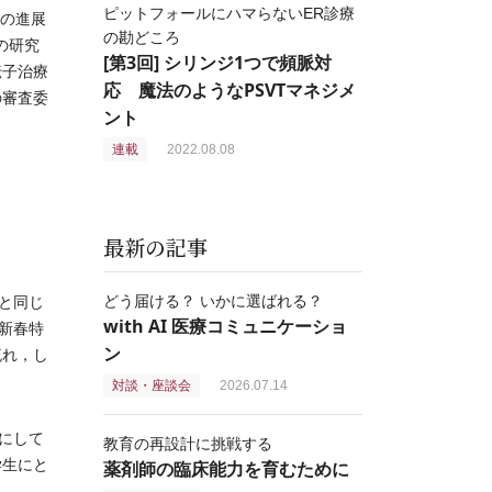
ピットフォールにハマらないER診療
の進展
の勘どころ
の研究
[第3回] シリンジ1つで頻脈対
伝子治療
応 魔法のようなPSVTマネジメ
の審査委
ント
連載
2022.08.08
最新の記事
どう届ける？ いかに選ばれる？
と同じ
with AI 医療コミュニケーショ
新春特
ン
流れ，し
対談・座談会
2026.07.14
にして
教育の再設計に挑戦する
学生にと
薬剤師の臨床能力を育むために