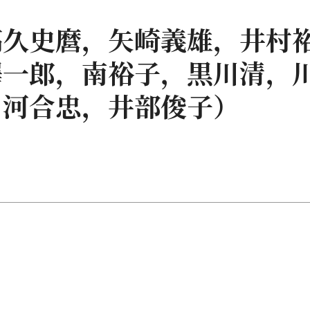
高久史麿，矢崎義雄，井村
澤一郎，南裕子，黒川清，
，河合忠，井部俊子）