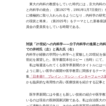
東大の内科の教授をしていた時代には，京大内科の井
と内科学の統合」（第1927号，1991年1月7日発行
に積極的に取り入れられるようになり，内科学の研究
の現状と将来」（第2025号）をテーマとした新春
員会の委員長をしている時期である。
対談「21世紀への内科学――分子内科学の進展と内
での井村氏（左）と高久氏（右）
内科学が経験の学問から科学へと変貌した20世紀を振
世紀を展望した。医学書院本社ロビー（当時）にて。
私は毎週送られてくる医学界新聞のタイトルには一
ように新しい医学の展開や医学教育に関係するテーマ
集
「日本発!! ブレイン・マシン・インターフェース新時
かも臨床的な有用性の高い医療技術を紹介する記事と
医学界新聞には今後とも新しい技術の紹介や医学教
いるのは現在の医師国家試験である。私は自治医大の
って過剰な負担であり，そのため臨床実習の時間が短