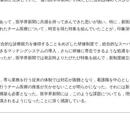
あって，医学界新聞に共感を持って歩んできた思いが強い。特に，新医
れたチーム医療について，時宜を得た特集を組んでいたことが，印象深
総合的な診療能力を修得することをめざした研修制度で，総合的なスー
きるマッチングシステムの導入，さらに研修に専念できるような処遇を
ったが，医学界新聞では発足時よりたびたび特集を組んで，新制度確立
，専ら業務を行う従来の体制では対応が困難となり，看護職を中心とし
行うチーム医療の推進が欠かせないことが明らかになった。それには新
構築も必要となった。医学界新聞には，このような課題についても，理
識されるようになったことに深く感謝している。