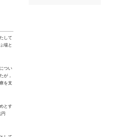
たして
ぶ場と
につい
たが，
療を支
めとす
兆円
として