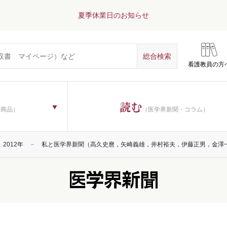
夏季休業日のお知らせ
看護教員の方
読む
子商品）
（医学界新聞・コラム）
2012年
私と医学界新聞（高久史麿，矢崎義雄，井村裕夫，伊藤正男，金澤