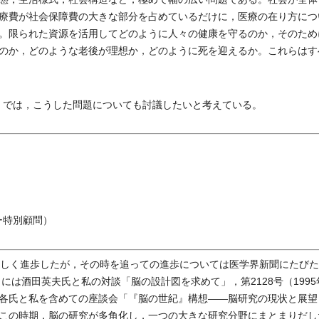
療費が社会保障費の大きな部分を占めているだけに，医療の在り方につ
。限られた資源を活用してどのように人々の健康を守るのか，そのため
のか，どのような老後が理想か，どのように死を迎えるか。これらはす
会」では，こうした問題についても討議したいと考えている。
ー特別顧問）
しく進歩したが，その時を追っての進歩については医学界新聞にたびた
行）には酒田英夫氏と私の対談「脳の設計図を求めて」，第2128号（1995
各氏と私を含めての座談会「『脳の世紀』構想――脳研究の現状と展望
この時期，脳の研究が多角化し，一つの大きな研究分野にまとまりだし