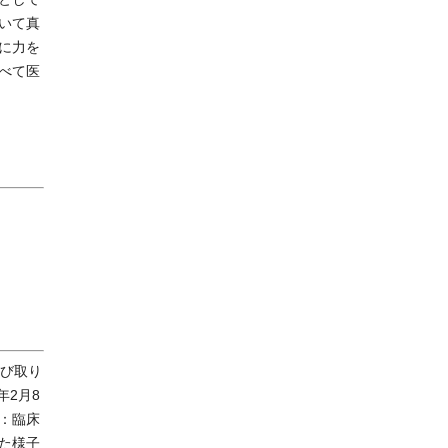
いて真
に力を
べて医
び取り
年2月8
：臨床
た様子