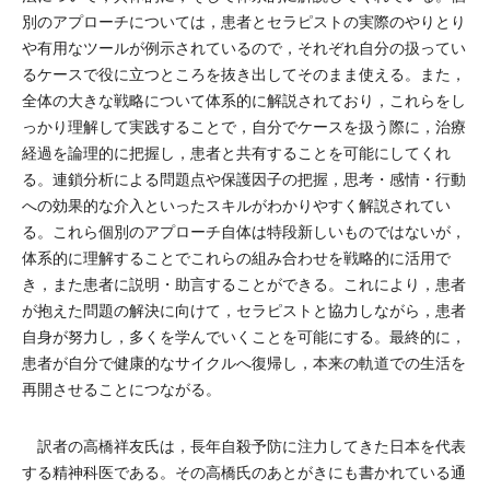
別のアプローチについては，患者とセラピストの実際のやりとり
や有用なツールが例示されているので，それぞれ自分の扱ってい
るケースで役に立つところを抜き出してそのまま使える。また，
全体の大きな戦略について体系的に解説されており，これらをし
っかり理解して実践することで，自分でケースを扱う際に，治療
経過を論理的に把握し，患者と共有することを可能にしてくれ
る。連鎖分析による問題点や保護因子の把握，思考・感情・行動
への効果的な介入といったスキルがわかりやすく解説されてい
る。これら個別のアプローチ自体は特段新しいものではないが，
体系的に理解することでこれらの組み合わせを戦略的に活用で
き，また患者に説明・助言することができる。これにより，患者
が抱えた問題の解決に向けて，セラピストと協力しながら，患者
自身が努力し，多くを学んでいくことを可能にする。最終的に，
患者が自分で健康的なサイクルへ復帰し，本来の軌道での生活を
再開させることにつながる。
訳者の高橋祥友氏は，長年自殺予防に注力してきた日本を代表
する精神科医である。その高橋氏のあとがきにも書かれている通