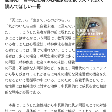
読んでほしい一冊
「死にたい」「生きているのがつらい」
「気がついたら自傷（自殺未遂）に及んでい
た」……，こうした若者が目の前に現れたと
きにどう接するかという問題は，教育現場に
いる者，または心理療法，精神療法を担当す
る者にとっては，避けて通れない。こうした
若者は，多くの場合，希死念慮の背景に多く
の問題（精神疾患，社会スキルの未熟，経験
の不足，不健康な人間関係など）を抱え，同世代のコミュニティ
から取り残され，それがさらに将来の適切な発達過程の機会を失
わせるという悪循環の中にいる。このため，自殺予防としては，
急性期には精神症状に対する治療，中長期的には成長を含む包括
的な戦略が必要である。
本書は，こうした急性期から中長期的に及ぶ問題点とその対処
法について，具体的に，そして体系的に解説してくれている。個