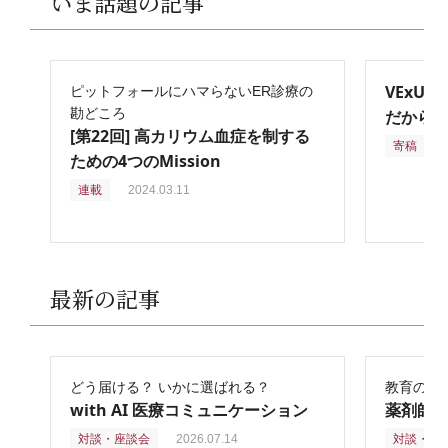
いま話題の記事
VExU
ピットフォールにハマらないER診療の
勘どころ
だからこ
[第22回] 高カリウム血症を制する
寄稿
2
ための4つのMission
連載
2024.03.11
最新の記事
どう届ける？ いかに選ばれる？
教育の再
with AI 医療コミュニケーション
薬剤師
対談・座談会
2026.07.14
対談・座