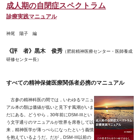
成人期の自閉症スペクトラム
診療実践マニュアル
神尾 陽子 編
《評 者》黒木 俊秀
（肥前精神医療センター・医師養成
研修センター長）
すべての精神保健医療関係者必携のマニュアル
古参の精神科医の間では，いわゆるマニュ
アル本の類は価値が低いと見下す風潮がいま
だにある。どうやら，30年前にDSM-IIIとい
う文字通りのマニュアルが世界を席巻して以
来，精神医学が薄っぺらになったという義憤
を抱えているようだ。だが，DSM-III以前の