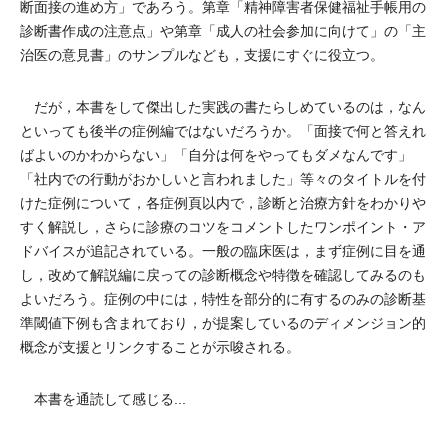
断面接の進め方」であろう。第章「精神障害者保健福祉手帳用の
診断書作成の注意点」や第章「成人の社会参加に向けて」の「主
治医の意見書」のサンプルなども，支援にすぐに役立つ。
だが，本書をして傑出した実践の書たらしめているのは，なん
といっても後半の症例編ではないだろうか。「面接で何と答えれ
ばよいのかわからない」「自分は何をやってもダメなんです」
「社内での行動がおかしいと言われました」等々のタイトルを付
けた症例について，各症例頁以内で，診断と治療方針をわかりや
すく解説し，さらに診療のコツをコメントしたワンポイント・ア
ドバイスが追記されている。一般の臨床医は，まず症例に目を通
し，改めて解説編に戻っての診断概念や特徴を確認してみるのも
よいだろう。症例の中には，特性を部分的に有するのみの診断基
準閾値下例も含まれており，が提案しているのディメンジョン的
概念が支援とリンクすることが示唆される。
本書を通読して感じる...