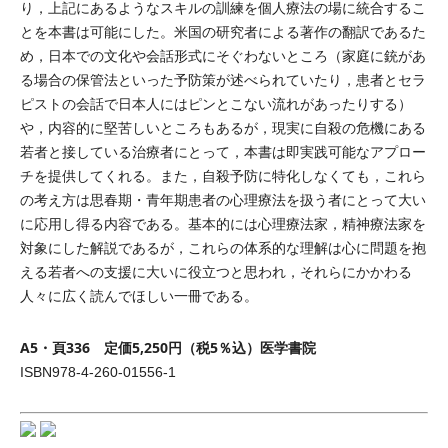
り，上記にあるようなスキルの訓練を個人療法の場に統合するこ
とを本書は可能にした。米国の研究者による著作の翻訳であるた
め，日本での文化や会話形式にそぐわないところ（家庭に銃があ
る場合の保管法といった予防策が述べられていたり，患者とセラ
ピストの会話で日本人にはピンとこない流れがあったりする）
や，内容的に堅苦しいところもあるが，現実に自殺の危機にある
若者と接している治療者にとって，本書は即実践可能なアプロー
チを提供してくれる。また，自殺予防に特化しなくても，これら
の考え方は思春期・青年期患者の心理療法を扱う者にとって大い
に応用し得る内容である。基本的には心理療法家，精神療法家を
対象にした解説であるが，これらの体系的な理解は心に問題を抱
える若者への支援に大いに役立つと思われ，それらにかかわる
人々に広く読んでほしい一冊である。
A5・頁336 定価5,250円（税5％込）医学書院
ISBN978-4-260-01556-1