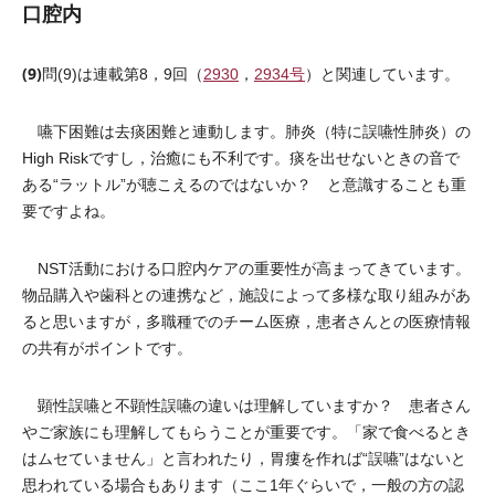
口腔内
(9)
問(9)は連載第8，9回（
2930
，
2934号
）と関連しています。
嚥下困難は去痰困難と連動します。肺炎（特に誤嚥性肺炎）の
High Riskですし，治癒にも不利です。痰を出せないときの音で
ある“ラットル”が聴こえるのではないか？ と意識することも重
要ですよね。
NST活動における口腔内ケアの重要性が高まってきています。
物品購入や歯科との連携など，施設によって多様な取り組みがあ
ると思いますが，多職種でのチーム医療，患者さんとの医療情報
の共有がポイントです。
顕性誤嚥と不顕性誤嚥の違いは理解していますか？ 患者さん
やご家族にも理解してもらうことが重要です。「家で食べるとき
はムセていません」と言われたり，胃瘻を作れば“誤嚥”はないと
思われている場合もあります（ここ1年ぐらいで，一般の方の認