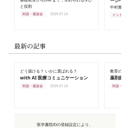
ージへ
基礎教育からDNPまで，求められる学び
と役割
中村雅俊
対談・座談会
2026.07.14
インタビ
最新の記事
どう届ける？ いかに選ばれる？
教育の再
with AI 医療コミュニケーション
薬剤師
対談・座談会
2026.07.14
対談・座
医学書院IDの登録設定により、