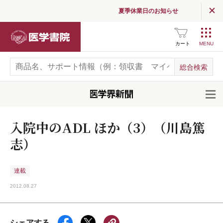
夏季休業日のお知らせ
医学書院
カート
開
入院中のADL ほか（3）（川島篤
志）
連載
2012.08.27
シェアする