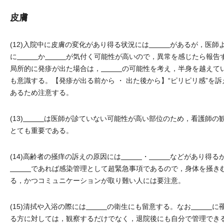
皮膚
(12)入院中に皮膚の変化があり得る状況には
があるが，医師
に
か
が気付く可能性が高いので，異常を感じたら報告
局所的に発疹が出た場合は，
の可能性を考え，半身を越えて
も意識する。【発疹が出る前から ・ 出た後から】“ピリピリ感”を
あるため注意する。
(13)
は医師が診ていない可能性が高い部位のため，看護師の
とても重要である。
(14)高齢者の掻痒の訴えの原因には
・
などがあり得る
であれば感染管理として超緊急事項であるので，身体を掻き
る，かつコミュニケーションが取り難い人には要注意。
(15)清拭や入浴の際には
の衛生にも留意する。なお
に
る方に対しては，観察するだけでなく，退院後にも自分で管理でき