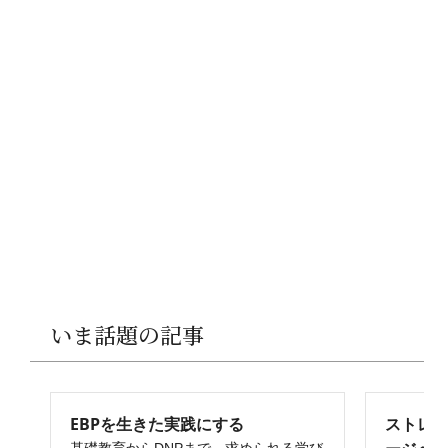
いま話題の記事
EBPを生きた実践にする
ストレ