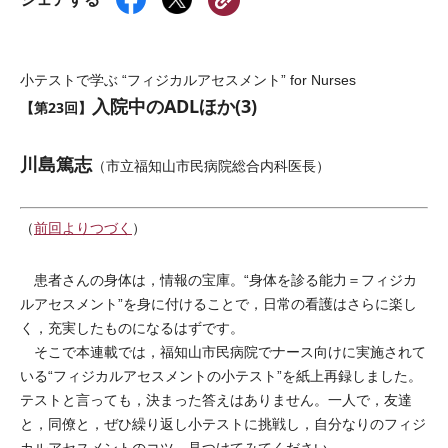
小テストで学ぶ “フィジカルアセスメント” for Nurses
入院中のADLほか(3)
【第23回】
川島篤志
（市立福知山市民病院総合内科医長）
（
前回よりつづく
）
患者さんの身体は，情報の宝庫。“身体を診る能力＝フィジカ
ルアセスメント”を身に付けることで，日常の看護はさらに楽し
く，充実したものになるはずです。
そこで本連載では，福知山市民病院でナース向けに実施されて
いる“フィジカルアセスメントの小テスト”を紙上再録しました。
テストと言っても，決まった答えはありません。一人で，友達
と，同僚と，ぜひ繰り返し小テストに挑戦し，自分なりのフィジ