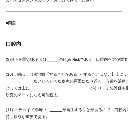
カルアセスメントのコツ，見つけてみてください。
■問題
口腔内
(9)嚥下困難がある人は
のHigh Riskであり，口腔内ケアが重
(10)う歯は，自然治癒【することがある ・ することはない】上に，
・
などいろいろな疾患の原因になり得る。う歯を治療
としては主に
・
・
・
があり，その評価も
研究のテーマになる可能性も。
(11) ステロイド投与中に
が発生することがあるので，口腔内
持，観察が重要である。