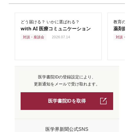
どう届ける？ いかに選ばれる？
教育の再
with AI 医療コミュニケーション
薬剤師
対談・座談会
2026.07.14
対談・座
医学書院IDの登録設定により、
更新通知をメールで受け取れます。
医学書院IDを取得
医学界新聞公式SNS