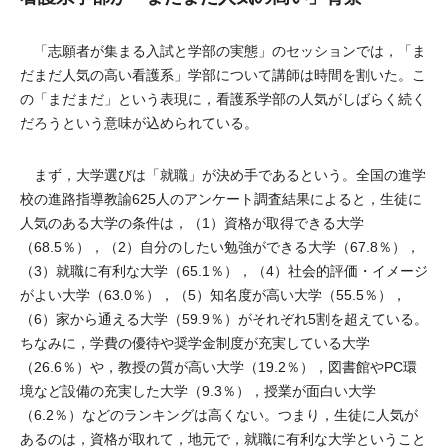
「志願者が集まる入試と学部の実態」のセッションでは，「ま
だまだ人気の高い看護系」学部について講師は時間を割いた。こ
の「まだまだ」という表現に，看護系学部の人気がしばらく続く
だろうという意味が込められている。
まず，大学選びは「就職」が決め手であるという。全国の進学
校の進路指導教諭625人のアンケート調査結果によると，生徒に
人気のある大学の条件は，（1）資格が取得できる大学
（68.5％），（2）自分のしたい勉強ができる大学（67.8％），
（3）就職に有利な大学（65.1％），（4）社会的評価・イメージ
がよい大学（63.0％），（5）知名度が高い大学（55.5％），
（6）家から通える大学（59.9％）がそれぞれ5割を超えている。
ちなみに，学費の優待や奨学金制度が充実している大学
（26.6％）や，教授の質が高い大学（19.2％），図書館やPC環
境など設備の充実した大学（9.3％），授業が面白い大学
（6.2％）などのランキングは高くない。つまり，生徒に人気が
あるのは，資格が取れて，地元で，就職に有利な大学ということ