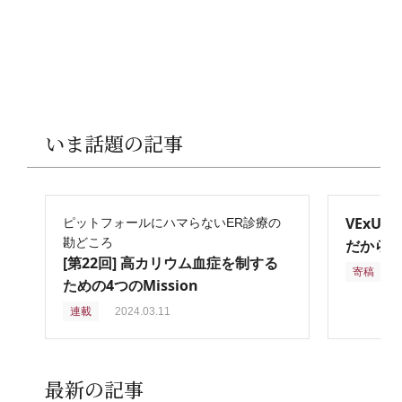
いま話題の記事
VExU
ピットフォールにハマらないER診療の
勘どころ
だからこ
[第22回] 高カリウム血症を制する
寄稿
2
ための4つのMission
連載
2024.03.11
最新の記事