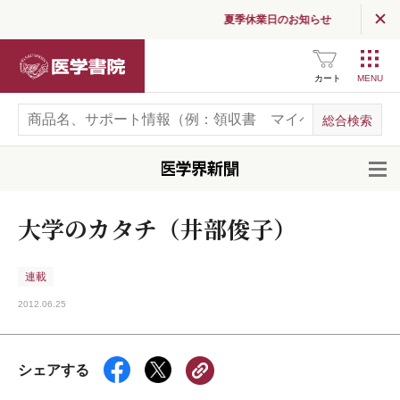
夏季休業日のお知らせ
医学書院
カート
開
大学のカタチ（井部俊子）
連載
2012.06.25
シェアする