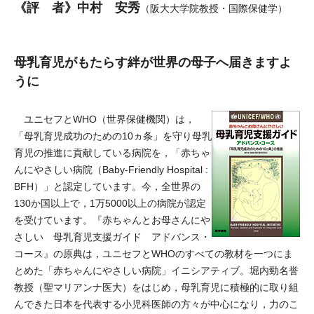
《評 者》中村 安秀
（阪大大学院教授・国際保健学）
母乳育児がもたらす絆が世界の母子へ届きますよ
うに
ユニセフとWHO（世界保健機関）は，
「母乳育児成功のための10ヵ条」を守り母乳
育児の推進に貢献している病院を，「赤ちゃ
んにやさしい病院（Baby-Friendly Hospital :
BFH）」と認定しています。今，全世界の
130か国以上で，1万5000以上の病院が認定
を受けています。『赤ちゃんとお母さんにや
さしい 母乳育児支援ガイド アドバンス・
コース』の原典は，ユニセフとWHOのすべての教材を一つにま
とめた「赤ちゃんにやさしい病院」イニシアティブ。堀内勁名誉
教授（聖マリアンナ医大）をはじめ，母乳育児に積極的に取り組
んできた日本を代表する小児科医師の方々が中心になり，力のこ