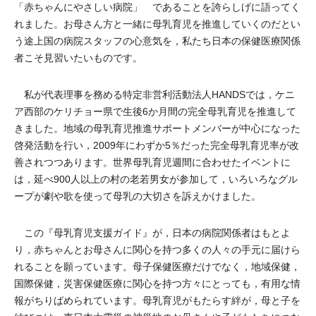
「赤ちゃんにやさしい病院」 であることを誇らしげに語ってく
れました。お母さん方と一緒に母乳育児を推進していくのだとい
う途上国の病院スタッフの心意気を，私たち日本の保健医療関係
者こそ見習いたいものです。
私が代表理事を務める特定非営利活動法人HANDSでは，ケニ
ア西部のケリチョー県で生後6か月間の完全母乳育児を推進して
きました。地域の母乳育児推進サポートメンバーが中心になった
啓発活動を行い，2009年にわずか5％だった完全母乳育児率が改
善されつつあります。世界母乳育児週間に合わせたイベントに
は，延べ900人以上の村の老若男女が参加して，いろいろなグル
ープが劇や歌を使って母乳の大切さを訴えかけました。
この『母乳育児支援ガイド』が，日本の病院関係者はもとよ
り，赤ちゃんとお母さんに関心を持つ多くの人々の手元に届けら
れることを願っています。母子保健医療だけでなく，地域保健，
国際保健，災害保健医療に関心を持つ方々にとっても，有用な情
報がちりばめられています。母乳育児がもたらす絆が，母と子を