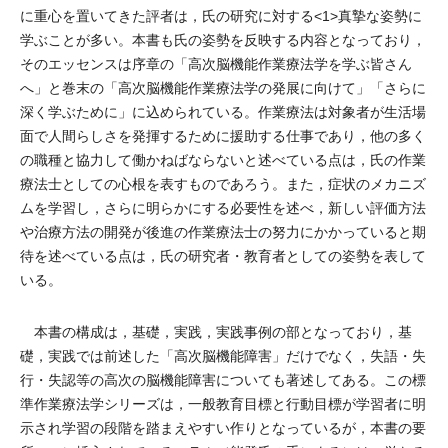
に重心を置いてきた評者は，氏の研究に対する<1>
真摯
な姿勢に
学ぶことが多い。本書も氏の姿勢を反映する内容となっており，
そのエッセンスは序章の「高次脳機能作業療法学を学ぶ皆さん
へ」と巻末の「高次脳機能作業療法学の発展に向けて」「さらに
深く学ぶために」に込められている。作業療法は対象者が生活場
面で人間らしさを発揮するために援助する仕事であり，他の多く
の職種と協力して働かねばならないと述べている点は，氏の作業
療法士としての心根を表すものであろう。また，症状のメカニズ
ムを学習し，さらに明らかにする必要性を述べ，新しい評価方法
や治療方法の開発が後進の作業療法士の努力にかかっていると期
待を述べている点は，氏の研究者・教育者としての姿勢を表して
いる。
本書の構成は，基礎，実践，実践事例の部となっており，基
礎，実践では前述した「高次脳機能障害」だけでなく，失語・失
行・失認等の高次の脳機能障害についても著述してある。この標
準作業療法学シリーズは，一般教育目標と行動目標が学習者に明
示され学習の段階を踏まえやすい作りとなっているが，本書の要