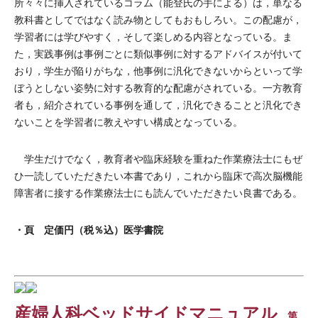
所々々に挿入されているコラム（能登氏の手による）は，単なる
教科書としてではなく読み物としてもおもしろい。この配慮が，
学習者には学びやすく，そして楽しめる内容となっている。ま
た，実践事例は事例ごとに類似事例に対するアドバイスが付いて
おり，学生が陥りがちな，他事例に汎化できないからといって学
ぼうとしない姿勢に対する教育的な配慮がされている。一方教育
者も，紹介されている事例を通して，汎化できることと汎化でき
ないことを学習者に教えやすい構成となっている。
学生だけでなく，教育者や臨床経験を重ねた作業療法士にもぜ
ひ一読していただきたい本書であり，これから臨床で高次脳機能
障害者に接する作業療法士にも読んでいただきたい良書である。
・頁 定価円（税％込）医学書院
産婦人科ベッドサイドマニュアル
第