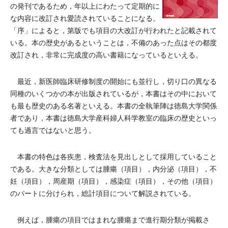
の発刊であるため，年以上にわたって定期的に
な内容に改訂され愛読されていることになる。
「序」によると，第版でも項目の大改訂が行われたと記載されて
いる。本の歴史があるということは，不備のあった点はその都度
改訂され，非常に完成度の高い書籍になっているといえる。
最近，新医師臨床研修制度の開始にも並行し，切り口の異なる
同種のいくつかの本が出版されているが，本書はその中において
も最も歴史のある名著といえる。本書の全執筆陣は徳島大学関係
者であり，本書は徳島大学産科婦人科学教室の臨床の歴史といっ
ても過言ではないと思う。
本書の特色は各疾患，検査法を見出しとして採用していること
である。大きな分類としては腫瘍（項目），内分泌（項目），不
妊（項目），周産期（項目），感染症（項目），その他（項目）
のパートに分けられ，総計項目について解説されている。
例えば，腫瘍の項目ではまれな腫瘍まで進行期分類が掲載さ