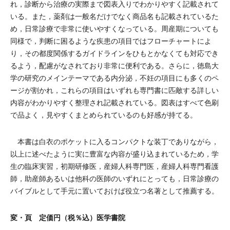
れ，診断から治療の実際まで図表入りでわかりやすく記載されて
いる。また，薬剤は一般名だけでなく商品名も記載されているた
め，日常診療で非常に使いやすくなっている。周産期についても
同様で，判断に困るような疾患の項目ではフローチャートによ
り，その都度関係するガイドラインをひもとかなくても対応でき
るよう，配慮がなされており非常に便利である。さらに，徳島大
学の研究のメインテーマである内分泌，不妊の項目にも多くのペ
ージが割かれ，これらの項目はいずれも専門書に匹敵する詳しい
内容がわかりやすく整理され記載されている。図表はすべて色刷
で品よく，見やすくまとめられているのも好感が持てる。
本書は白衣のポケットに入るコンパクトな装丁でありながら，
以上に述べたように実に豊富な内容が盛り込まれているため，学
生の臨床実習，初期研修医，産婦人科専門医，産婦人科専門看護
師，助産師あるいは他科の医師のいずれにとっても，日常診療の
バイブルとして手元に置いておけば役立つ名著として推薦する。
変・頁 定価円（税％込）医学書院