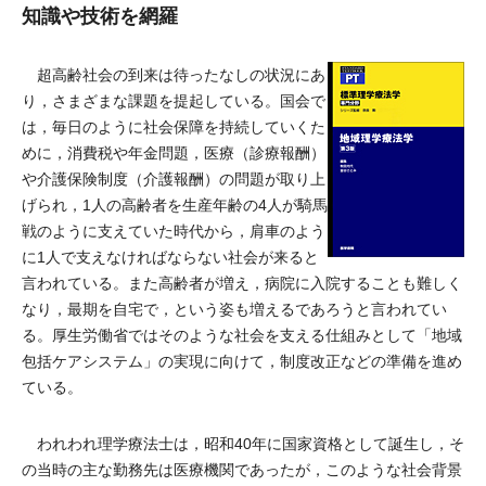
知識や技術を網羅
超高齢社会の到来は待ったなしの状況にあ
り，さまざまな課題を提起している。国会で
は，毎日のように社会保障を持続していくた
めに，消費税や年金問題，医療（診療報酬）
や介護保険制度（介護報酬）の問題が取り上
げられ，1人の高齢者を生産年齢の4人が騎馬
戦のように支えていた時代から，肩車のよう
に1人で支えなければならない社会が来ると
言われている。また高齢者が増え，病院に入院することも難しく
なり，最期を自宅で，という姿も増えるであろうと言われてい
る。厚生労働省ではそのような社会を支える仕組みとして「地域
包括ケアシステム」の実現に向けて，制度改正などの準備を進め
ている。
われわれ理学療法士は，昭和40年に国家資格として誕生し，そ
の当時の主な勤務先は医療機関であったが，このような社会背景