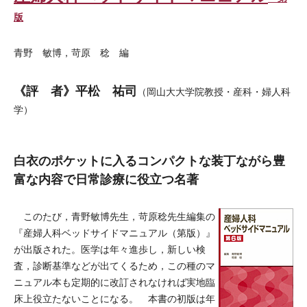
版
青野 敏博，苛原 稔 編
《評 者》平松 祐司
（岡山大大学院教授・産科・婦人科
学）
白衣のポケットに入るコンパクトな装丁ながら豊
富な内容で日常診療に役立つ名著
このたび，青野敏博先生，苛原稔先生編集の
『産婦人科ベッドサイドマニュアル（第版）』
が出版された。医学は年々進歩し，新しい検
査，診断基準などが出てくるため，この種のマ
ニュアル本も定期的に改訂されなければ実地臨
床上役立たないことになる。 本書の初版は年