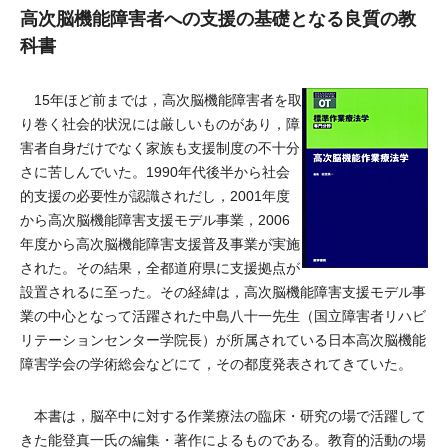
高次脳機能障害者への支援の基礎となる良質の教
科書
15年ほど前までは，高次脳機能障害者を取
り巻く社会的状況には厳しいものがあり，障
害者自身だけでなく家族も支援制度の不十分
さに苦しんでいた。1990年代後半から社会
的支援の必要性が認識されだし，2001年度
から高次脳機能障害支援モデル事業，2006
年度から高次脳機能障害支援普及事業が実施
された。その結果，全都道府県に支援拠点が
設置されるに至った。その経緯は，高次脳機能障害支援モデル事
業の中心となって活躍された中島八十一先生（国立障害者リハビ
リテーションセンター学院長）が所属されている日本高次脳機能
障害学会の学術総会などにて，その都度発表されてきていた。
本書は，脳卒中に対する作業療法の臨床・研究の場で活躍して
きた能登真一氏の編集・著作によるものである。教育的活動の場