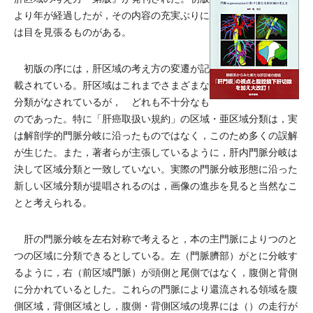
より年が経過したが，その内容の充実ぶりに
は目を見張るものがある。
初版の序には，肝区域の考え方の変遷が記
載されている。肝区域はこれまでさまざまな
分類がなされているが， どれも不十分なも
のであった。特に「肝癌取扱い規約」の区域・亜区域分類は，実
は解剖学的門脈分岐に沿ったものではなく，このため多くの誤解
が生じた。また，著者らが主張しているように，肝内門脈分岐は
決して区域分類と一致していない。実際の門脈分岐形態に沿った
新しい区域分類が提唱されるのは，画像の進歩を見ると当然なこ
とと考えられる。
肝の門脈分岐を左右対称で考えると，本の主門脈によりつのと
つの区域に分類できるとしている。左（門脈臍部）がとに分岐す
るように，右（前区域門脈）が頭側と尾側ではなく，腹側と背側
に分かれているとした。これらの門脈により還流される領域を腹
側区域，背側区域とし，腹側・背側区域の境界には（）の走行が