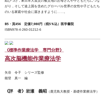
結びつけ，東日本大震災の被災地のお母さんや子どもたちにつな
がり，そして途上国を含めたグローバル世界の女性や子どもたち
のいる家庭や社会に届きますように……。
B5・頁456 定価7,980円（税5％込）医学書院
ISBN978-4-260-01212-6
《標準作業療法学 専門分野》
高次脳機能作業療法学
矢谷 令子 シリーズ監修
能登 真一 編
《評 者》岩瀬 義昭
（鹿児島大教授・基礎作業療法学）