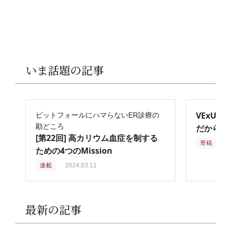
いま話題の記事
VExU
ピットフォールにハマらないER診療の
勘どころ
だからこ
[第22回] 高カリウム血症を制する
寄稿
2
ための4つのMission
連載
2024.03.11
最新の記事