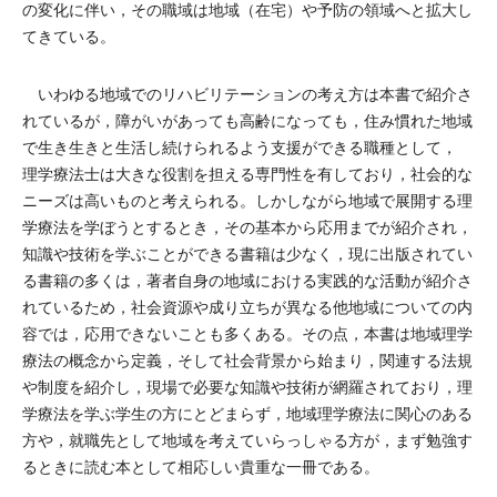
の変化に伴い，その職域は地域（在宅）や予防の領域へと拡大し
てきている。
いわゆる地域でのリハビリテーションの考え方は本書で紹介さ
れているが，障がいがあっても高齢になっても，住み慣れた地域
で生き生きと生活し続けられるよう支援ができる職種として，
理学療法士は大きな役割を担える専門性を有しており，社会的な
ニーズは高いものと考えられる。しかしながら地域で展開する理
学療法を学ぼうとするとき，その基本から応用までが紹介され，
知識や技術を学ぶことができる書籍は少なく，現に出版されてい
る書籍の多くは，著者自身の地域における実践的な活動が紹介さ
れているため，社会資源や成り立ちが異なる他地域についての内
容では，応用できないことも多くある。その点，本書は地域理学
療法の概念から定義，そして社会背景から始まり，関連する法規
や制度を紹介し，現場で必要な知識や技術が網羅されており，理
学療法を学ぶ学生の方にとどまらず，地域理学療法に関心のある
方や，就職先として地域を考えていらっしゃる方が，まず勉強す
るときに読む本として相応しい貴重な一冊である。