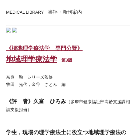
書評・新刊案内
MEDICAL LIBRARY
《標準理学療法学 専門分野》
地域理学療法学
第3版
奈良 勲 シリーズ監修
牧田 光代，金谷 さとみ 編
《評 者》久富 ひろみ
（多摩市健康福祉部高齢支援課相
談支援担当）
学生，現場の理学療法士に役立つ地域理学療法の