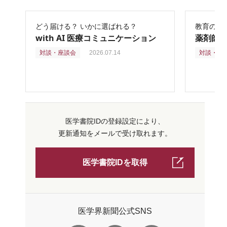
どう届ける？ いかに選ばれる？
教育の再
with AI 医療コミュニケーション
薬剤師
対談・座談会
2026.07.14
対談・座
医学書院IDの登録設定により、
更新通知をメールで受け取れます。
医学書院IDを取得
医学界新聞公式SNS