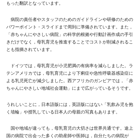
もった翻訳となっています。
病院の責任者やスタッフのためのガイドラインや研修のための
パワーポイント・スライドまで周到に準備されています。また，
「赤ちゃんにやさしい病院」の科学的根拠や行動計画作成の手引
きだけでなく，母乳育児を推進することでコストが削減されるこ
とも指摘されています。
ドイツでは，母乳育児が小児肥満の有病率を減らしました。ラ
テンアメリカでは，母乳育児により下痢症や急性呼吸器感染症に
よる乳児死亡が減少しました。西アフリカのガンビアでは，「赤
ちゃんにやさしい地域社会運動」にまで広がっているそうです。
うれしいことに，日本語版には，英語版にはない「乳飲み児を抱
く埴輪」や授乳している日本人の母親の写真もあります。
国や地域が違っても，母乳育児の大切さは世界共通です。途上
国の病院で出会った多くの助産師や医師は，自分たちの病院が