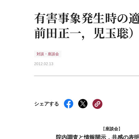
有害事象発生時の
前田正一，児玉聡
対談・座談会
2012.02.13
シェアする
座談会
【
】
院内調査と情報開示，共感の表