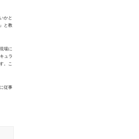
いかと
』と教
現場に
リキュラ
す。こ
に従事