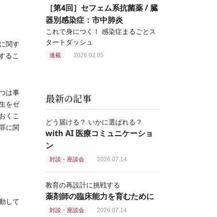
［第4回］セフェム系抗菌薬 / 臓
器別感染症：市中肺炎
これで身につく！ 感染症まるごとス
タートダッシュ
に関す
をするこ
連載
2026.02.05
つは事
最新の記事
生をゼ
おくこ
どう届ける？ いかに選ばれる？
罪に関
with AI 医療コミュニケーショ
ン
対談・座談会
2026.07.14
教育の再設計に挑戦する
薬剤師の臨床能力を育むために
動して
対談・座談会
2026.07.14