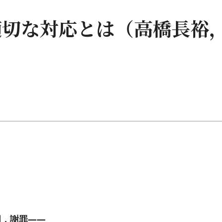
適切な対応とは（高橋長裕
）
明，謝罪――