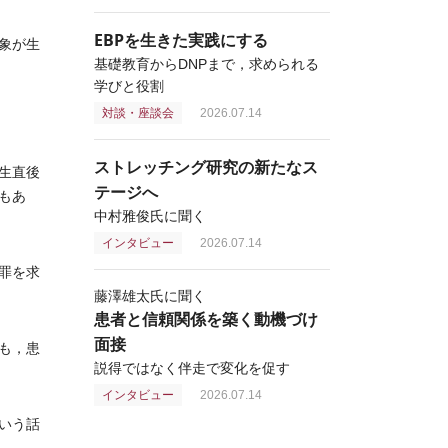
EBPを生きた実践にする
象が生
基礎教育からDNPまで，求められる
学びと役割
対談・座談会
2026.07.14
ストレッチング研究の新たなス
生直後
テージへ
もあ
中村雅俊氏に聞く
インタビュー
2026.07.14
罪を求
藤澤雄太氏に聞く
患者と信頼関係を築く動機づけ
面接
も，患
説得ではなく伴走で変化を促す
インタビュー
2026.07.14
いう話