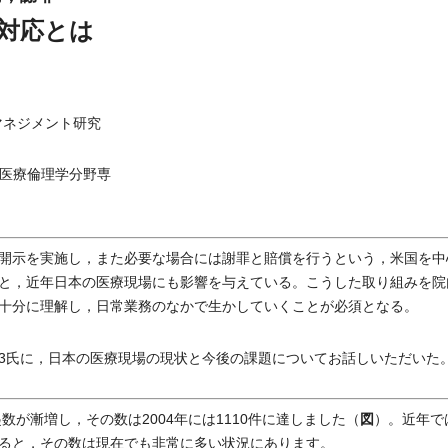
対応とは
マネジメント研究
医療倫理学分野専
開示を実施し，また必要な場合には謝罪と賠償を行うという，米国を中
と，近年日本の医療現場にも影響を与えている。こうした取り組みを院
十分に理解し，日常業務のなかで生かしていくことが必須となる。
3氏に，日本の医療現場の現状と今後の課題についてお話しいただいた
図
が漸増し，その数は2004年には1110件に達しました（
）。近年で
ると，その数は現在でも非常に多い状況にあります。