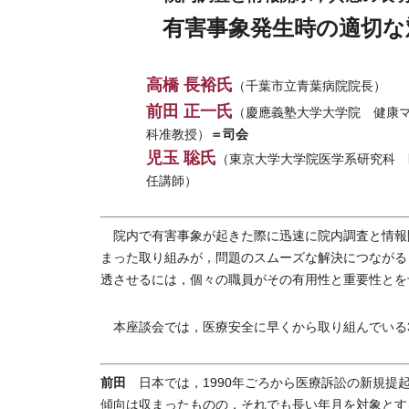
有害事象発生時の適切な
高橋 長裕氏
（千葉市立青葉病院院長）
前田 正一氏
（慶應義塾大学大学院 健康
＝司会
科准教授）
児玉 聡氏
（東京大学大学院医学系研究科 
任講師）
院内で有害事象が起きた際に迅速に院内調査と情報
まった取り組みが，問題のスムーズな解決につながる
透させるには，個々の職員がその有用性と重要性とを
本座談会では，医療安全に早くから取り組んでいる
前田
日本では，1990年ごろから医療訴訟の新規提起数
傾向は収まったものの，それでも長い年月を対象とす