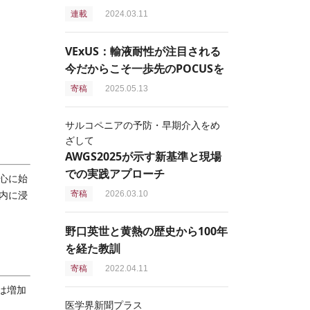
連載
2024.03.11
VExUS：輸液耐性が注目される
今だからこそ一歩先のPOCUSを
寄稿
2025.05.13
サルコペニアの予防・早期介入をめ
ざして
AWGS2025が示す新基準と現場
での実践アプローチ
心に始
寄稿
2026.03.10
内に浸
野口英世と黄熱の歴史から100年
を経た教訓
。
寄稿
2022.04.11
は増加
医学界新聞プラス