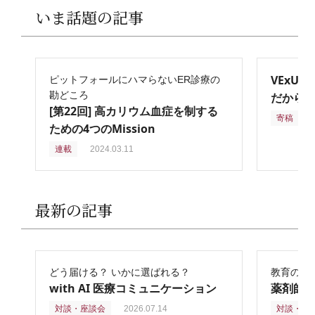
いま話題の記事
VExU
ピットフォールにハマらないER診療の
勘どころ
だからこ
[第22回] 高カリウム血症を制する
寄稿
2
ための4つのMission
連載
2024.03.11
最新の記事
どう届ける？ いかに選ばれる？
教育の再
with AI 医療コミュニケーション
薬剤師
対談・座談会
2026.07.14
対談・座