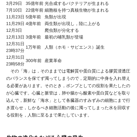
3月29日
35億年前
光合成するバクテリアが生まれる
7月10日
22億年前
細胞核を持つ真核生物が生まれる
11月23日
5億年前
魚類が出現
11月29日
4億年前
両生類が出現し，陸に上がる
12月3日
爬虫類が分化する
12月13日
3億年前
最初の哺乳類が登場
12月31日
1万年前
人類（ホモ・サピエンス）誕生
23時37分
12月31日
300年前
産業革命
23時58分
その「海」は，そのままでは電解質や蛋白質による膠質浸透圧
のバランスを保てず濁ってしまうので，定期的に中身を入れ替え
る必要があります。そのとき，ポンプとしての役割を果たしたの
が心臓です。心臓と脈管は，肺や腸から酸素や蛋白質などを取り
込んで，新鮮な「海水」として各臓器のすみずみの細胞にまで行
き渡らせ，しかるべき細胞活動の後に濁ってしまった水を回収す
る役割を，人類に至るまで果たしています。