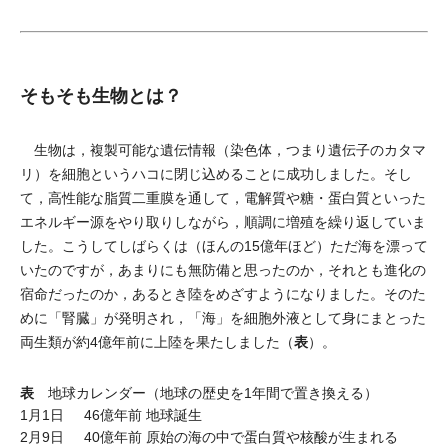
そもそも生物とは？
生物は，複製可能な遺伝情報（染色体，つまり遺伝子のカタマ
リ）を細胞というハコに閉じ込めることに成功しました。そし
て，高性能な脂質二重膜を通して，電解質や糖・蛋白質といった
エネルギー源をやり取りしながら，順調に増殖を繰り返していま
した。こうしてしばらくは（ほんの15億年ほど）ただ海を漂って
いたのですが，あまりにも無防備と思ったのか，それとも進化の
宿命だったのか，あるとき陸をめざすようになりました。そのた
めに「腎臓」が発明され，「海」を細胞外液として身にまとった
表
両生類が約4億年前に上陸を果たしました（
）。
表
地球カレンダー（地球の歴史を1年間で置き換える）
1月1日
46億年前
地球誕生
2月9日
40億年前
原始の海の中で蛋白質や核酸が生まれる