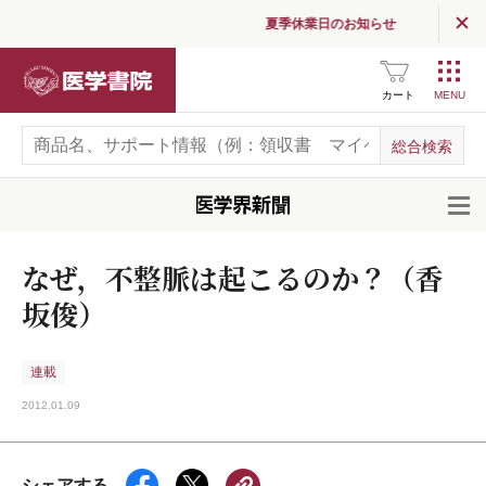
夏季休業日のお知らせ
医学書院
カート
開
なぜ，不整脈は起こるのか？（香
坂俊）
連載
2012.01.09
シェアする