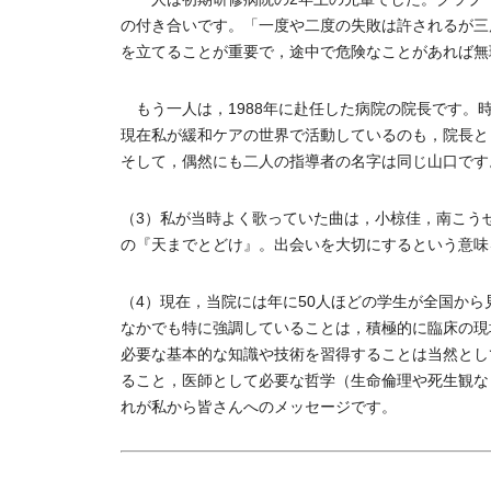
の付き合いです。「一度や二度の失敗は許されるが三
を立てることが重要で，途中で危険なことがあれば無
もう一人は，1988年に赴任した病院の院長です。
現在私が緩和ケアの世界で活動しているのも，院長と
そして，偶然にも二人の指導者の名字は同じ山口です
（3）私が当時よく歌っていた曲は，小椋佳，南こう
の『天までとどけ』。出会いを大切にするという意味
（4）現在，当院には年に50人ほどの学生が全国か
なかでも特に強調していることは，積極的に臨床の現
必要な基本的な知識や技術を習得することは当然とし
ること，医師として必要な哲学（生命倫理や死生観な
れが私から皆さんへのメッセージです。