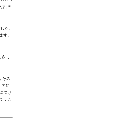
な計画
でした。
ます。
まさし
，その
ケアに
につけ
て，こ