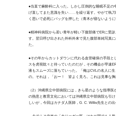
●当直で麻酔科に入った。しかし圧倒的な睡眠不足の
げ直してまた意識を失い……を繰り返す。やがて執刀
く思いで必死にバッグを押した（青木が寝ないように
●精神科病院から若い青年が軽い下腹部痛でERに受
す。翌日呼び出された外科外来で見た腹部単純写真に
た。
●その年からカットダウンに代わる血管確保の手段と
スを虎視眈々と待っていたのだが，その機会が早速E
液もスムーズに落ちていった。「俺はCVLの名人に
の。それは，「おー！ 皆よく見ろ。これは見事な胸水だな。Mad
（2）沖縄県立中部病院には，きら星のような指導医
の熱意と教育文化においては沖縄県立中部病院も引け
しいが，今回はカナダ人医師，G. C. Willis先生と