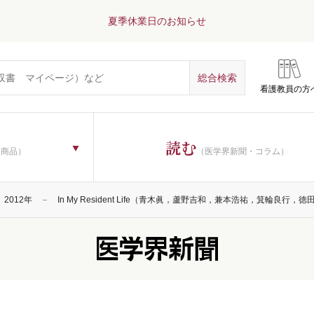
夏季休業日のお知らせ
看護教員の方
読む
子商品）
（医学界新聞・コラム）
2012年
In My Resident Life（青木眞，蘆野吉和，兼本浩祐，箕輪良