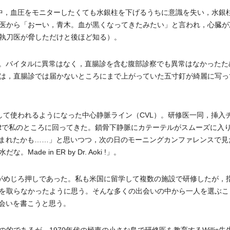
中，血圧をモニターしたくても水銀柱を下げるうちに意識を失い，水銀
医から「おーい，青木。血が黒くなってきたみたい」と言われ，心臓が
執刀医が脅しただけと後ほど知る）。
診。バイタルに異常はなく，直腸診を含む腹部診察でも異常はなかったた
は，直腸診では届かないところにまで上がっていた五寸釘が綺麗に写っ
して使われるようになった中心静脈ライン（CVL）。研修医一同，挿入
Rで私のところに回ってきた。鎖骨下静脈にカテーテルがスムーズに入
生まれたかも……」と思いつつ，次の日のモーニングカンファレンスで見
e in ER by Dr. Aoki !」。
がめじろ押しであった。私も米国に留学して複数の施設で研修したが，
を取らなかったように思う。そんな多くの出会いの中から一人を選ぶこ
の出会いを書こうと思う。