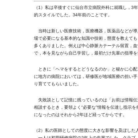
（1）私は卒後すぐに仙台市立病院外科に就職し，3
的スタイルでした。34年前のことです。
当時は新しい医療技術，医療機器，医薬品などが導
場で必要になる基本的な知識や技術，態度を教えても
多くありました。例えば中心静脈カテーテル留置，血管
で，本を見ながら自己学習し，最初だけ先輩の指導を
ときに「ヘマをするとどうなるのか」と秘かに心配
に地方の病院においては，研修医が地域医療の担い手
り育ててもらいました。
失敗談として記憶に残っているのは「お前は情報伝
相談するとき，要領よく“必要な”情報を伝達し指示
になったのはそれから2年ほど経ってからです。
（2）私の医師としての態度に大きな影響を及ぼした
一人は初期研修病院の2年上の先輩でした。クラブ