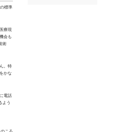
修の標準
医療現
機会も
技術
ん。特
をかな
に電話
るよう
目のころ