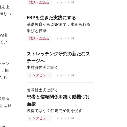
対談・座談会
2026.07.14
柱を上
凍りつ
EBPを生きた実践にする
基礎教育からDNPまで，求められる
学びと役割
め帰
対談・座談会
2026.07.14
てい
ストレッチング研究の新たなス
テージへ
チャン
中村雅俊氏に聞く
り，輸
インタビュー
2026.07.14
たも
藤澤雄太氏に聞く
患者と信頼関係を築く動機づけ
指導医
面接
とは難
説得ではなく伴走で変化を促す
インタビュー
2026.07.14