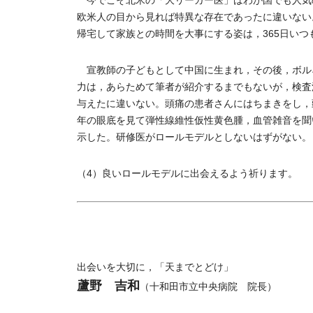
今でこそ北米の「大リーガー医」はわが国でも人気の的
欧米人の目から見れば特異な存在であったに違いない。
帰宅して家族との時間を大事にする姿は，365日いつ
宣教師の子どもとして中国に生まれ，その後，ボル
力は，あらためて筆者が紹介するまでもないが，検査
与えたに違いない。頭痛の患者さんにはちまきをし，
年の眼底を見て弾性線維性仮性黄色腫，血管雑音を聞
示した。研修医がロールモデルとしないはずがない。
（4）良いロールモデルに出会えるよう祈ります。
出会いを大切に，「天までとどけ」
蘆野 吉和
（十和田市立中央病院 院長）