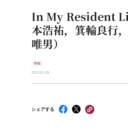
In My Reside
本浩祐，箕輪良行
唯男）
寄稿
2012.01.09
シェアする