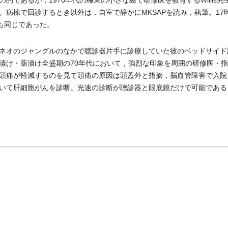
であるが，1970年代の極東の小さな島で研修医を教育するWillis先
病棟で回診するとき以外は，自室で静かにMKSAPを読み，執筆。17
も同じであった。
ネオのジャングルのなかで聴診器片手に診療していた彼のベッドサイド
漬け・薬漬け全盛期の70年代において，強烈な印象を周囲の研修医・
頭痛が軽減するのを見て頭痛の原因は頭蓋外と指摘，脳血管障害で入院
いて肝細胞がんを診断。光速の診断が聴診器と眼底鏡だけで可能である