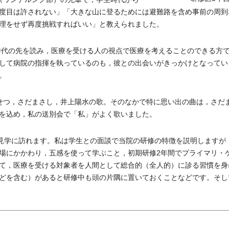
度目は許されない」「大きな山に登るためには避難路を含め事前の周到
理をせず再度挑戦すればいい」と教えられました。
時代の先を読み，医療を受ける人の視点で医療を考えることのできる方
して病院の指揮を執っているのも，彼との出会いがきっかけとなってい
。
せつ，さだまさし，井上陽水の歌。そのなかで特に思い出の曲は，さだ
を込め，私の送別会で「私」がよく歌いました。
ら見学に訪れます。私は学生との面談で当院の研修の特徴を説明しますが
場にかかわり，五感を使って学ぶこと，初期研修2年間でプライマリ・
て，医療を受ける対象者を人間として総合的（全人的）に診る習慣を身
どを含む）があると研修中も頭の片隅に置いておくことなどです。そし