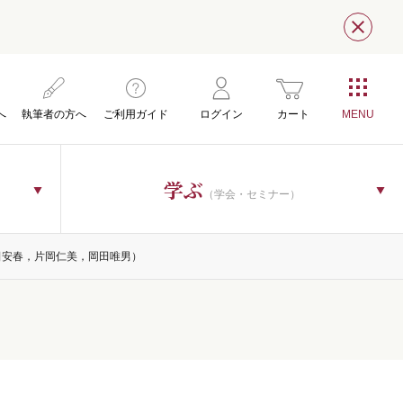
閉じ
へ
執筆者の方へ
ご利用ガイド
ログイン
カート
学ぶ
（学会・セミナー）
行，徳田安春，片岡仁美，岡田唯男）