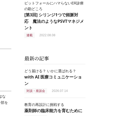
ピットフォールにハマらないER診療
の勘どころ
[第3回] シリンジ1つで頻脈対
応 魔法のようなPSVTマネジメ
ント
連載
2022.08.08
最新の記事
どう届ける？ いかに選ばれる？
with AI 医療コミュニケーショ
ン
対談・座談会
2026.07.14
はな
一部を
教育の再設計に挑戦する
薬剤師の臨床能力を育むために