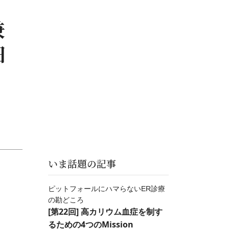
兼
田
いま話題の記事
ピットフォールにハマらないER診療
の勘どころ
[第22回] 高カリウム血症を制す
るための4つのMission