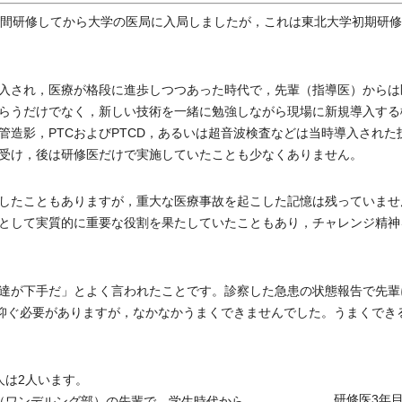
年間研修してから大学の医局に入局しましたが，これは東北大学初期研
入され，医療が格段に進歩しつつあった時代で，先輩（指導医）からは
らうだけでなく，新しい技術を一緒に勉強しながら現場に新規導入する
造影，PTCおよびPTCD，あるいは超音波検査などは当時導入された
受け，後は研修医だけで実施していたことも少なくありません。
したこともありますが，重大な医療事故を起こした記憶は残っていませ
として実質的に重要な役割を果たしていたこともあり，チャレンジ精神
達が下手だ」とよく言われたことです。診察した急患の状態報告で先輩
を仰ぐ必要がありますが，なかなかうまくできませんでした。うまくでき
人は2人います。
研修医3年
（ワンデルング部）の先輩で，学生時代から