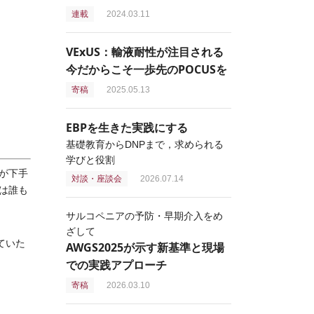
連載
2024.03.11
VExUS：輸液耐性が注目される
今だからこそ一歩先のPOCUSを
寄稿
2025.05.13
EBPを生きた実践にする
基礎教育からDNPまで，求められる
学びと役割
が下手
対談・座談会
2026.07.14
は誰も
サルコペニアの予防・早期介入をめ
ざして
ていた
AWGS2025が示す新基準と現場
での実践アプローチ
寄稿
2026.03.10