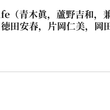
nt Life（青木眞，蘆野吉和，
，徳田安春，片岡仁美，岡