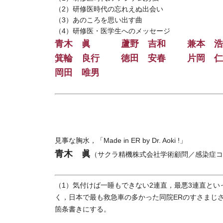
（2）研修医時代の忘れえぬ出会い
（3）あのころを思い出す曲
（4）研修医・医学生へのメッセージ
青木 眞
蘆野 吉和
兼本 浩
箕輪 良行
徳田 安春
片岡 仁
岡田 唯男
見事な胸水，「Made in ER by Dr. Aoki !」
青木 眞
（サクラ精機株式会社学術顧問／感染症コ
（1）気付けば一睡もできない2連直，最悪3連直と
く，日本で最も救急車の多かった同院ERのすさまじ
箇条書きにする。