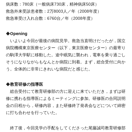
病床数：780床（一般病床730床，精神病床50床）
救急外来受診患者数：2万8003人／年（2008年度）
救急車受け入れ台数：6760台／年（2008年度）
Opening
◆
いよいよ今回が最後の病院見学。救急当直明けだったが，国立
病院機構東京医療センター（以下，東京医療センター）の最寄り
の駒澤大学駅に移動した。途中眠気に襲われ，電車を乗り過ごし
そうになりながらもなんとか病院に到着。まず，総合受付に向か
う。全体的に非常にきれいな病院だと感じた。
教育研修の指導医
◆
総合受付にて教育研修部の方に迎えに来ていただき，まずは研
修に携わる指導医によるミーティングに参加。研修医の合同説明
会の日程から，研修内容，また研修終了発表会などについて綿密
に打ち合わせを行っていた。
終了後，今回見学の手配をしてくださった尾藤誠司教育研修部