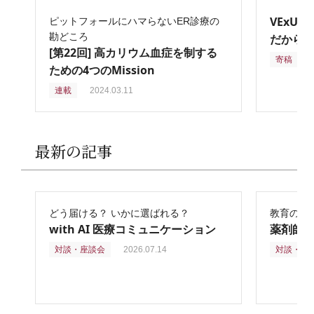
VExU
ピットフォールにハマらないER診療の
勘どころ
だからこ
[第22回] 高カリウム血症を制する
寄稿
2
ための4つのMission
連載
2024.03.11
最新の記事
どう届ける？ いかに選ばれる？
教育の再
with AI 医療コミュニケーション
薬剤師
対談・座談会
2026.07.14
対談・座