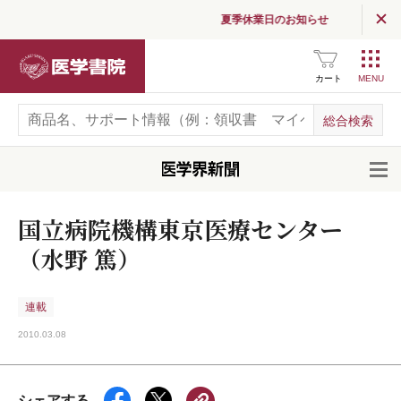
夏季休業日のお知らせ
医学書院
カート
開
国立病院機構東京医療センター
（水野 篤）
連載
2010.03.08
シェアする