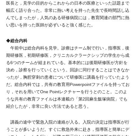
医長と，見学の目的からこれからの日本の医療といった話題まで
幅広く語り合った。非常に熱い考えを持った先生で長時間話し込
んでしまったが，人気のある研修病院には，教育関連の部門に熱
い思いを持った医師が必ずいると強く感じた。
総合内科
◆
午前中は総合内科を見学。診療はチーム制で行い，指導医，後
期研修医，初期研修医，クリニカルクラークシップの学生から成
る6つのチームが組まれている。基本的には後期研修医が方針を
決め，診察を行っていくという。回診に同行することはできなか
ったが，胸腔穿刺の患者について研修医に講義を行っていたよう
だ。総合内科では，共有の教育用Powerpointファイルを持ってお
り，それを用いてOne Pointレクチャーを行うとのこと。このよ
うな共有の教育ファイルは本連載の「第2回麻生飯塚病院」でも
紹介したが，非常に良い方法であると思う。
講義の途中で緊急入院の連絡が入る。入院の決定は指導医が行
うことが多いようだ。すぐに救急外来に赴き，指導医と簡単にデ