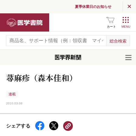
夏季休業日のお知らせ
医学書院
カート
開
蕁麻疹（森本佳和）
連載
2010.03.08
シェアする