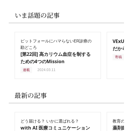
いま話題の記事
VExU
ピットフォールにハマらないER診療の
勘どころ
だからこ
[第22回] 高カリウム血症を制する
寄稿
2
ための4つのMission
連載
2024.03.11
最新の記事
どう届ける？ いかに選ばれる？
教育の再
with AI 医療コミュニケーション
薬剤師