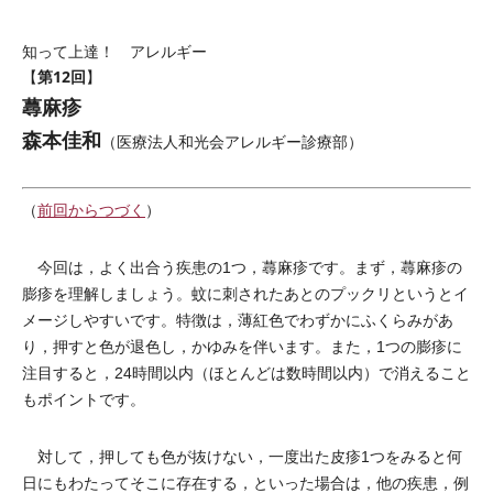
知って上達！ アレルギー
第12回
【
】
蕁麻疹
森本佳和
（医療法人和光会アレルギー診療部）
（
前回からつづく
）
今回は，よく出合う疾患の1つ，蕁麻疹です。まず，蕁麻疹の
膨疹を理解しましょう。蚊に刺されたあとのプックリというとイ
メージしやすいです。特徴は，薄紅色でわずかにふくらみがあ
り，押すと色が退色し，かゆみを伴います。また，1つの膨疹に
注目すると，24時間以内（ほとんどは数時間以内）で消えること
もポイントです。
対して，押しても色が抜けない，一度出た皮疹1つをみると何
日にもわたってそこに存在する，といった場合は，他の疾患，例