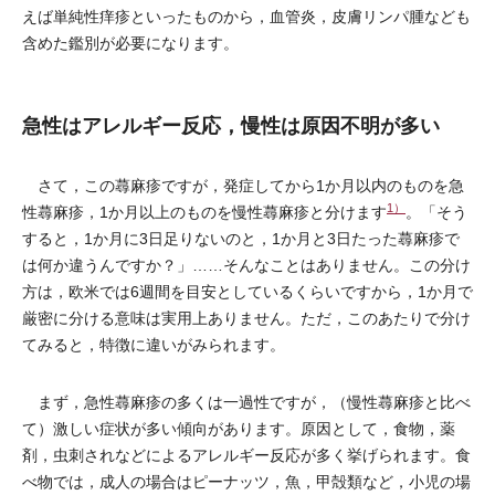
えば単純性痒疹といったものから，血管炎，皮膚リンパ腫なども
含めた鑑別が必要になります。
急性はアレルギー反応，慢性は原因不明が多い
さて，この蕁麻疹ですが，発症してから1か月以内のものを急
1）
性蕁麻疹，1か月以上のものを慢性蕁麻疹と分けます
。「そう
すると，1か月に3日足りないのと，1か月と3日たった蕁麻疹で
は何か違うんですか？」……そんなことはありません。この分け
方は，欧米では6週間を目安としているくらいですから，1か月で
厳密に分ける意味は実用上ありません。ただ，このあたりで分け
てみると，特徴に違いがみられます。
まず，急性蕁麻疹の多くは一過性ですが，（慢性蕁麻疹と比べ
て）激しい症状が多い傾向があります。原因として，食物，薬
剤，虫刺されなどによるアレルギー反応が多く挙げられます。食
べ物では，成人の場合はピーナッツ，魚，甲殻類など，小児の場