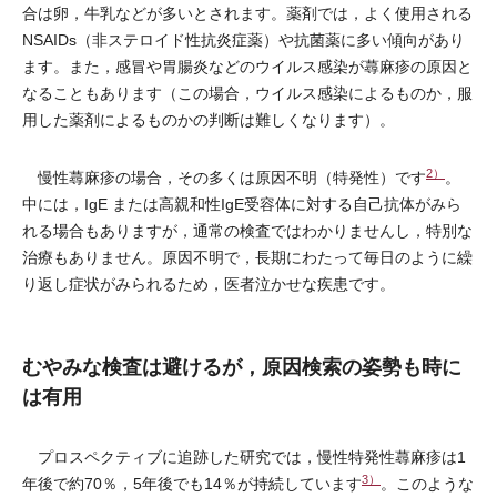
合は卵，牛乳などが多いとされます。薬剤では，よく使用される
NSAIDs（非ステロイド性抗炎症薬）や抗菌薬に多い傾向があり
ます。また，感冒や胃腸炎などのウイルス感染が蕁麻疹の原因と
なることもあります（この場合，ウイルス感染によるものか，服
用した薬剤によるものかの判断は難しくなります）。
2）
慢性蕁麻疹の場合，その多くは原因不明（特発性）です
。
中には，IgE または高親和性IgE受容体に対する自己抗体がみら
れる場合もありますが，通常の検査ではわかりませんし，特別な
治療もありません。原因不明で，長期にわたって毎日のように繰
り返し症状がみられるため，医者泣かせな疾患です。
むやみな検査は避けるが，原因検索の姿勢も時に
は有用
プロスペクティブに追跡した研究では，慢性特発性蕁麻疹は1
3）
年後で約70％，5年後でも14％が持続しています
。このような