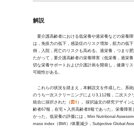
解説
要介護高齢者における低栄養や過栄養などの栄養障
は，免疫力の低下，感染症のリスク増加，筋力の低下
倒，入院，死亡のリスクも高める。過栄養，つまり肥
たがって，要介護高齢者の栄養障害（低栄養，過栄養
切な栄養サポートおよび介護計画を開発し，健康リスクの管理
可能性がある。
これらの状況を踏まえ，本解説文を作成した。系統的レ
のうち一次スクリーニングにより3,112報，二次スク
図1
統合に採択された（
）。採択論文の研究デザイン
齢者67報，在宅＋入所高齢者8報であった。栄養障
かった。低栄養の評価には，Mini Nutritional Assessm
mass index（BMI）/体重減少，Subjective Glo