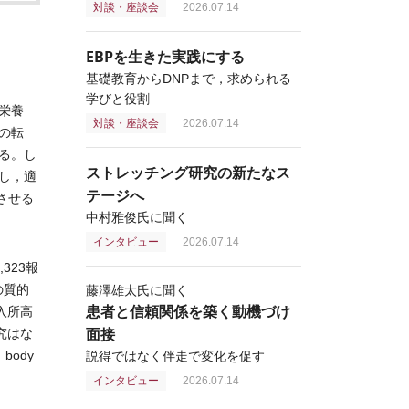
対談・座談会
2026.07.14
EBPを生きた実践にする
基礎教育からDNPまで，求められる
学びと役割
栄養
対談・座談会
2026.07.14
の転
る。し
ストレッチング研究の新たなス
し，適
テージへ
上させる
中村雅俊氏に聞く
インタビュー
2026.07.14
323報
の質的
藤澤雄太氏に聞く
患者と信頼関係を築く動機づけ
入所高
面接
究はな
，body
説得ではなく伴走で変化を促す
インタビュー
2026.07.14