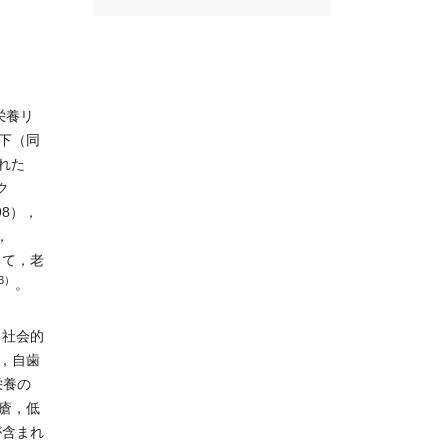
栄養リ
下（同
された
ク
98），
，
して，老
3）
。
，社会的
，自歯
栄養の
瘡，低
が含まれ