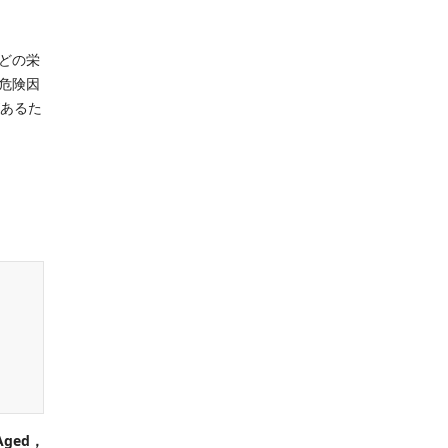
どの栄
危険因
があるた
 Aged，