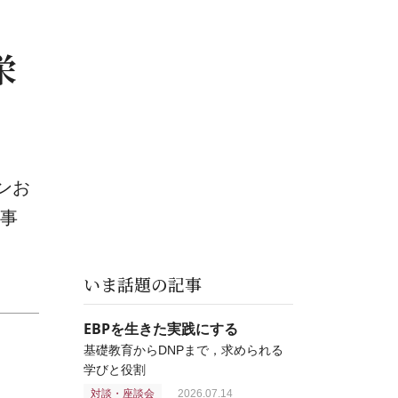
栄
ンお
究事
いま話題の記事
EBPを生きた実践にする
基礎教育からDNPまで，求められる
学びと役割
対談・座談会
2026.07.14