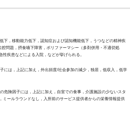
L低下，移動能力低下，認知症および認知機能低下，うつなどの精神疾
口腔問題，摂食嚥下障害，ポリファーマシー（多剤併用・不適切処
，急性疾患などによる入院，などが挙げられる。
子には，上記に加え，外出頻度/社会参加の減少，独居，低収入，低学
養の危険因子には，上記に加え，自室での食事，介護施設の少ないスタ
度，ミールラウンドなし，入所前のサービス提供者からの栄養情報提供