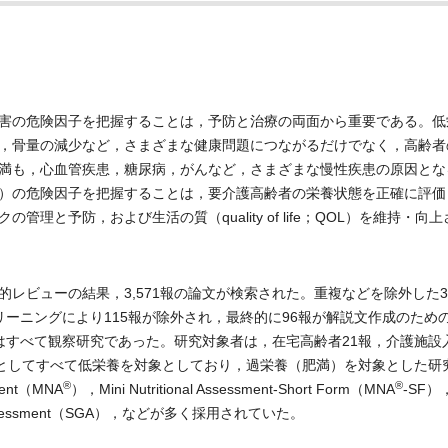
害の危険因子を把握することは，予防と治療の両面から重要である。低
，骨量の減少など，さまざまな健康問題につながるだけでなく，高齢者
満も，心血管疾患，糖尿病，がんなど，さまざまな慢性疾患の原因とな
）の危険因子を把握することは，要介護高齢者の栄養状態を正確に評価
と予防，および生活の質（quality of life；QOL）を維持・向
ビューの結果，3,571報の論文が検索された。重複などを除外した3,
リーニングにより115報が除外され，最終的に96報が解説文作成のため
はすべて観察研究であった。研究対象者は，在宅高齢者21報，介護施設
害としてすべて低栄養を対象としており，過栄養（肥満）を対象とした研
®
®
ent（MNA
），Mini Nutritional Assessment-Short Form（MNA
-SF）
bal Assessment（SGA），などが多く採用されていた。