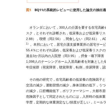
図1
BQ11の系統的レビューに使用した論文の抽出
オランダにおいて，300人の介護を要する在宅高齢者
スク，とそれぞれ診断され，低栄養および低栄養リス
2.88），喫煙（同2.56），間食しない（同2.61），
1）
。本邦において，居宅介護支援事業所の居宅サービス
55.4％にそれぞれ認め，低栄養および低栄養リスクの危険因子とし
過去3か月以内の入院歴（同3.95），摂食・嚥下障害（
1,098人のナーシングホーム入居高齢者を対象とした
年症候群（視覚障害，聴覚障害，転倒，排尿障害，認
その他の研究で，在宅高齢者の低栄養の危険因子とし
交流の減少，運動習慣の減少，身体活動の低下，うつ
の減少，口腔機能低下，ポリファーマシー，大都市居
危険因子として同定されたものには，入所時の低体重
学歴，定期的な体重測定なし/頻度が乏しい，ミール