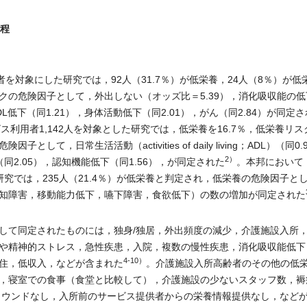
過程
を対象にした研究では，92人（31.7％）が低栄養，24人（8％）が低
クの危険因子として，外出しない（オッズ比＝5.39），消化吸収能の低
ADL低下（同1.21），身体活動低下（同2.01），がん（同2.84）が同定
利用者1,142人を対象とした研究では，低栄養を16.7％，低栄養リス
て，日常生活活動（activities of daily living；ADL）（同0.
2）
同2.05），認知機能低下（同1.56），が同定された
。本邦において
研究では，235人（21.4％）が低栄養と判定され，低栄養の危険因子と
知障害，移動能力低下，嚥下障害，食欲低下）の数の増加が同定された
て同定されたものには，独身/独居，外出頻度の減少，介護施設入所
や精神的ストレス，急性疾患，入院，複数の慢性疾患，消化吸収能低下
4-10）
住，低収入，などが含まれた
。介護施設入所高齢者のその他の低
，寝室での食事（食堂と比較して），介護施設の少ないスタッフ数，褥
ラウンドなし，入所前のサービス提供者からの栄養情報提供なし，など