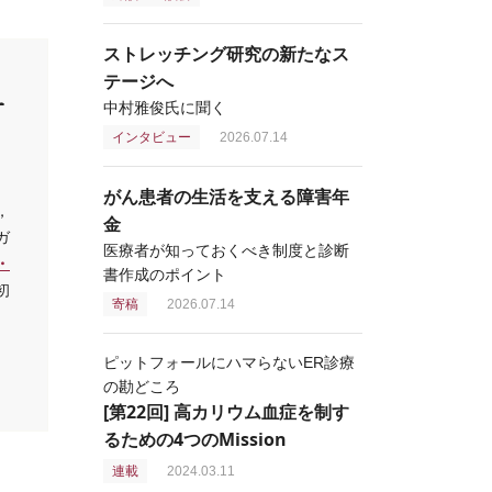
ストレッチング研究の新たなス
テージへ
ケ
中村雅俊氏に聞く
インタビュー
2026.07.14
がん患者の生活を支える障害年
，
金
ガ
医療者が知っておくべき制度と診断
・
書作成のポイント
初
寄稿
2026.07.14
ピットフォールにハマらないER診療
の勘どころ
[第22回] 高カリウム血症を制す
るための4つのMission
連載
2024.03.11