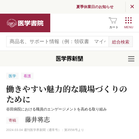
夏季休業日のお知らせ
医学書院
カート
開
医学
看護
働きやすい魅力的な職場づくりの
ために
谷田病院における職員のエンゲージメントを高める取り組み
藤井将志
寄稿
2024.03.04 週刊医学界新聞（通常号）：第3556号より