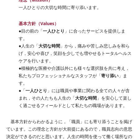
一人ひとりの大切な時間に寄り添います。
基本方針（Values）
一人ひとり
●目の前の「
」に合ったサービスを提供しま
す。
大切な時間
●人生の「
」から，痛みや苦しみ悲しみを和ら
げ，安心や喜び，笑顔を少しでも増やせるトータルヘルス
ケアを行います。
●積極的な医療や介護以外にも様々な選択肢を共に考え，
寄り添い
私たちプロフェッショナルなスタッフが「
」ま
す。
一人ひとり
●「
」には職員や事業に関わる全ての人々が含
大切な時間
まれ，その人たちも人生の「
」を安心して楽し
く過ごせるフィールドとして私たちの職場があります。
基本方針からわかるように，「職員」にも寄り添うことを掲げ
ています。この理念と方針が大前提にあるので，職員志向の意思
決定ができるのだと思います。人生の時間を使って働く場所なの