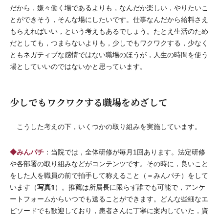
だから，嫌々働く場であるよりも，なんだか楽しい，やりたいこ
とができそう，そんな場にしたいです。仕事なんだから給料さえ
もらえればいい，という考えもあるでしょう。たとえ生活のため
だとしても，つまらないよりも，少しでもワクワクする，少なく
ともネガティブな感情ではない職場のほうが，人生の時間を使う
場としていいのではないかと思っています。
少しでもワクワクする職場をめざして
こうした考えの下，いくつかの取り組みを実施しています。
◆みんパチ
：当院では，全体研修が毎月1回あります。法定研修
や各部署の取り組みなどがコンテンツです。その時に，良いこと
をした人を職員の前で拍手して称えること（＝みんパチ）をして
写真1
います（
）。推薦は所属長に限らず誰でも可能で，アンケ
ートフォームからいつでも送ることができます。どんな些細なエ
ピソードでも歓迎しており，患者さんに丁寧に案内していた，資