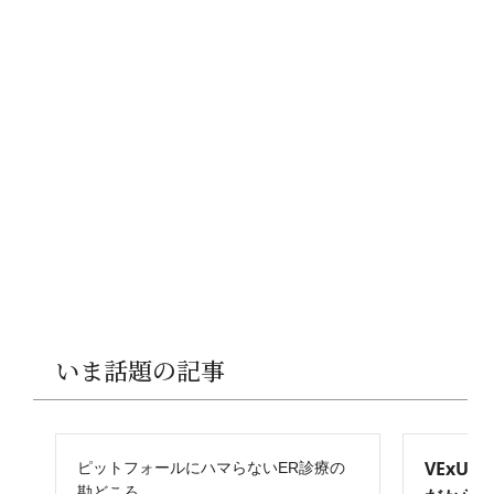
いま話題の記事
VExU
ピットフォールにハマらないER診療の
勘どころ