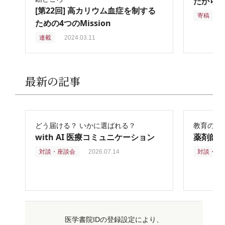
だからこ
[第22回] 高カリウム血症を制する
寄稿
2
ための4つのMission
連載
2024.03.11
最新の記事
どう届ける？ いかに選ばれる？
教育の再
with AI 医療コミュニケーション
薬剤師
対談・座談会
2026.07.14
対談・座
医学書院IDの登録設定により、