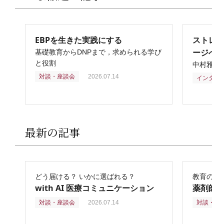
EBPを生きた実践にする
ストレ
ージへ
基礎教育からDNPまで，求められる学び
と役割
中村雅俊
対談・座談会
2026.07.14
インタビ
最新の記事
どう届ける？ いかに選ばれる？
教育の再
with AI 医療コミュニケーション
薬剤師
対談・座談会
2026.07.14
対談・座