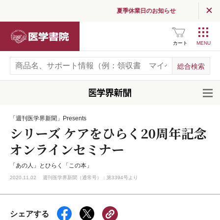
夏季休業日のお知らせ
医学書院
カート
開
「週刊医学界新聞」Presents
シリーズ ケアをひらく20周年記念
オンラインセミナー
「あの人」とひらく「この本」
2020.11.02 週刊医学界新聞（通常号）：第3394号より
シェアする