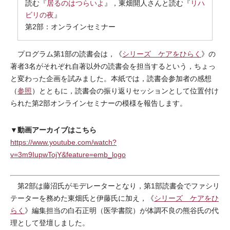
読む『
居るのはつらいよ
』，東畑開人さんと読む『
リハ
ビリの夜
』
第2部：オンラインセミナー
プログラム第1部の読書会は，《
シリーズ ケアをひらく
》の
著者3名がそれぞれ自著以外の読書会を担当するという，ちょっ
と変わった企画を試みました。本紙では，読書会参加者の感想
（
参照
）とともに，読書会の振り返りセッションとして位置付け
られた第2部オンラインセミナーの模様を報告します。
動画アーカイブはこちら
▼
https://www.youtube.com/watch?
v=3m9IupwTojY&feature=emb_logo
第2部は藤沼氏がモデレーターとなり，第1部読書会でファシリ
テーターを務めた東畑氏と伊藤氏に加え，《
シリーズ ケアをひ
らく
》編集担当の白石正明（医学書院）が体調不良の熊谷氏の代
理として登壇しました。