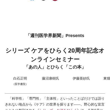
「週刊医学界新聞」Presents
シリーズ ケアをひらく20周年記念オ
ンラインセミナー
「あの人」とひらく「この本」
白石正明
藤沼康樹氏
伊藤亜紗氏
東
（医学書院）
「科学性」「専門性」「主体性」といったことばだけでは語り
きれない地点から《ケア》の世界を探ります――。野心的な宣言