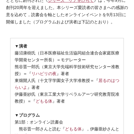
とともに創刊された《
シリーズ ケアをひらく
》は，今年9月に
創刊20周年を迎えました。本シリーズ愛読者の皆さまへの感謝の
意を込めて，読書会を軸としたオンラインイベントを9月13日に
開催しました（プログラムおよび演者は下記のとおり）。
演者
▼
藤沼康樹氏（日本医療福祉生活協同組合連合会家庭医療
学開発センター所長）＝モデレーター
熊谷晋一郎氏（東京大学先端科学技術研究センター准教
授）＝『
リハビリの夜
』著者
東畑開人氏（十文字学園女子大学准教授＝『
居るのはつ
らいよ
』著者
伊藤亜紗氏（東京工業大学リベラルアーツ研究教育院准
教授）＝『
どもる体
』著者
プログラム
▼
第1部：オンライン読書会
熊谷晋一郎さんと読む『
どもる体
』，伊藤亜紗さんと