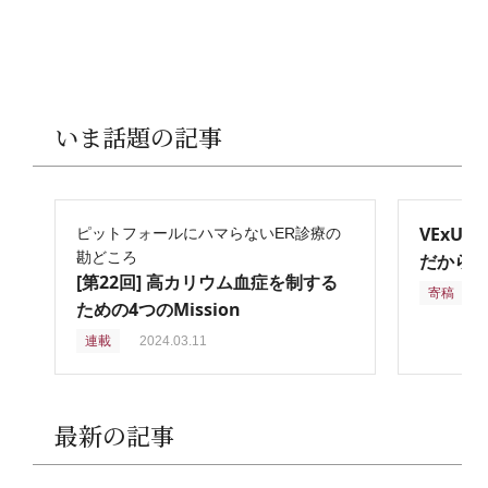
いま話題の記事
VExU
ピットフォールにハマらないER診療の
勘どころ
だからこ
[第22回] 高カリウム血症を制する
寄稿
2
ための4つのMission
連載
2024.03.11
最新の記事