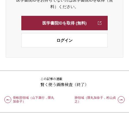
医学書院IDをお持ちでない方は医学書院IDを取得（無
料）ください。
医学書院IDを取得 (無料)
ログイン
この記事の連載
賢く使う画像検査（終了）
骨軟部領域（山下康行，隈丸
肺領域（隈丸加奈子，村山貞
加奈子）
之）