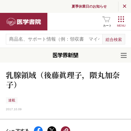
夏季休業日のお知らせ
医学書院
カート
開
乳腺領域（後藤眞理子，隈丸加奈
子）
連載
2017.10.09
シェアする