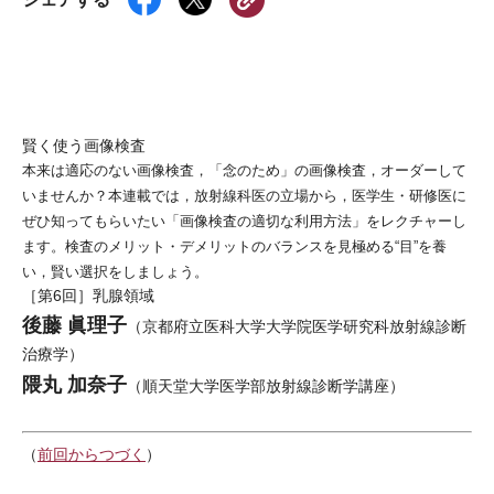
賢く使う画像検査
本来は適応のない画像検査，「念のため」の画像検査，オーダーして
いませんか？本連載では，放射線科医の立場から，医学生・研修医に
ぜひ知ってもらいたい「画像検査の適切な利用方法」をレクチャーし
ます。検査のメリット・デメリットのバランスを見極める“目”を養
い，賢い選択をしましょう。
［第6回］乳腺領域
後藤 眞理子
（京都府立医科大学大学院医学研究科放射線診断
治療学）
隈丸 加奈子
（順天堂大学医学部放射線診断学講座）
（
前回からつづく
）