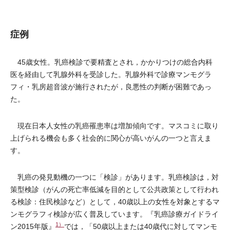
症例
45歳女性。乳癌検診で要精査とされ，かかりつけの総合内科
医を経由して乳腺外科を受診した。乳腺外科で診療マンモグラ
フィ・乳房超音波が施行されたが，良悪性の判断が困難であっ
た。
現在日本人女性の乳癌罹患率は増加傾向です。マスコミに取り
上げられる機会も多く社会的に関心が高いがんの一つと言えま
す。
乳癌の発見動機の一つに「検診」があります。乳癌検診は，対
策型検診（がんの死亡率低減を目的として公共政策として行われ
る検診：住民検診など）として，40歳以上の女性を対象とするマ
ンモグラフィ検診が広く普及しています。『乳癌診療ガイドライ
1）
ン2015年版』
では，「50歳以上または40歳代に対してマンモ