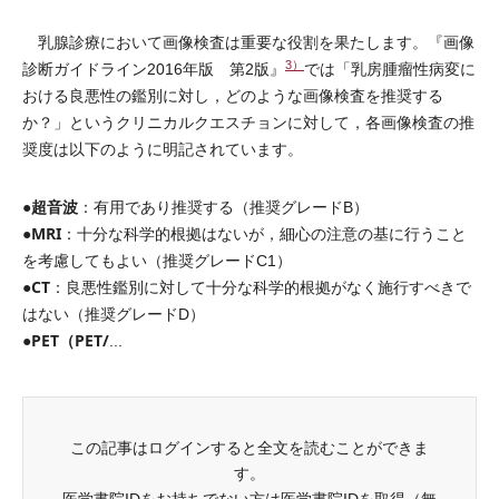
乳腺診療において画像検査は重要な役割を果たします。『画像
3）
診断ガイドライン2016年版 第2版』
では「乳房腫瘤性病変に
おける良悪性の鑑別に対し，どのような画像検査を推奨する
か？」というクリニカルクエスチョンに対して，各画像検査の推
奨度は以下のように明記されています。
超音波
●
：有用であり推奨する（推奨グレードB）
MRI
●
：十分な科学的根拠はないが，細心の注意の基に行うこと
を考慮してもよい（推奨グレードC1）
CT
●
：良悪性鑑別に対して十分な科学的根拠がなく施行すべきで
はない（推奨グレードD）
PET（PET/
●
...
この記事はログインすると全文を読むことができま
す。