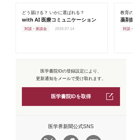
どう届ける？ いかに選ばれる？
教育の再
with AI 医療コミュニケーション
薬剤師
対談・座談会
2026.07.14
対談・座
医学書院IDの登録設定により、
更新通知をメールで受け取れます。
医学書院IDを取得
医学界新聞公式SNS