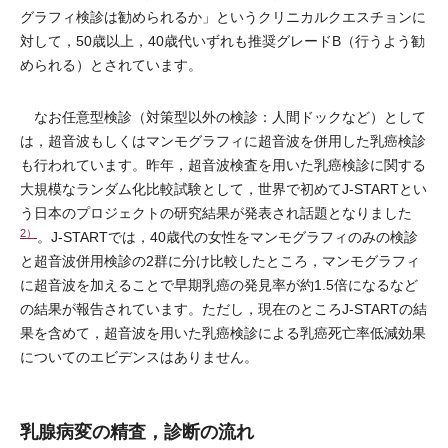
グラフィ検診は勧められるか」というクリニカルクエスチョンに
対して，50歳以上，40歳代いずれも推奨グレードB（行うよう勧
められる）とされています。
なお任意型検診（対策型以外の検診：人間ドックなど）として
は，超音波もしくはマンモグラフィに超音波を併用した乳癌検診
も行われています。昨年，超音波検査を用いた乳癌検診に関する
大規模なランダム化比較試験として，世界で初めてJ-STARTとい
う日本のプロジェクトの研究結果が発表され話題となりました
2）
。J-STARTでは，40歳代の女性をマンモグラフィのみの検診
と超音波併用検診の2群に分け比較したところ，マンモグラフィ
に超音波を加えることで早期乳癌の発見率が約1.5倍になるなど
の結果が報告されています。ただし，現在のところJ-STARTの結
果を含めて，超音波を用いた乳癌検診による乳癌死亡率低減効果
についてのエビデンスはありません。
乳腺病変の精査，診断の流れ