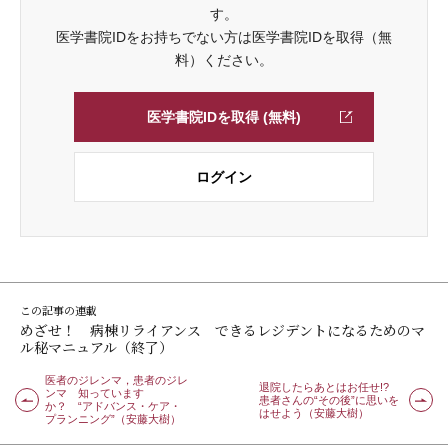
す。
医学書院IDをお持ちでない方は医学書院IDを取得（無
料）ください。
医学書院IDを取得 (無料)
ログイン
この記事の連載
めざせ！ 病棟リライアンス できるレジデントになるためのマ
ル秘マニュアル（終了）
医者のジレンマ，患者のジレ
退院したらあとはお任せ!?
ンマ 知っています
患者さんの“その後”に思いを
か？ “アドバンス・ケア・
はせよう（安藤大樹）
プランニング”（安藤大樹）