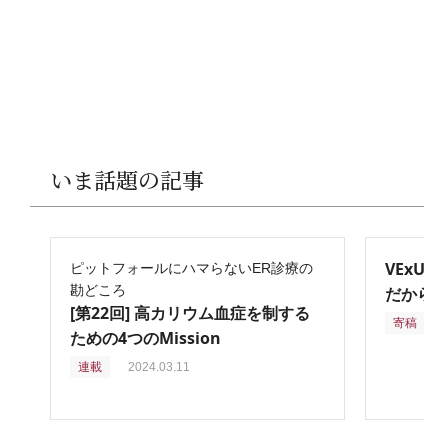
いま話題の記事
VExU
ピットフォールにハマらないER診療の
勘どころ
だからこ
[第22回] 高カリウム血症を制する
寄稿
2
ための4つのMission
連載
2024.03.11