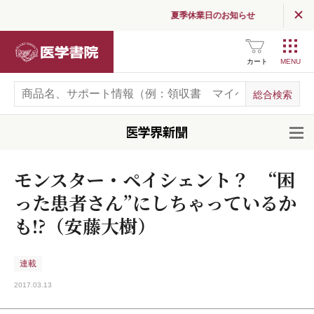
夏季休業日のお知らせ
医学書院
カート
開
モンスター・ペイシェント？ “困
った患者さん”にしちゃっているか
も!?（安藤大樹）
連載
2017.03.13