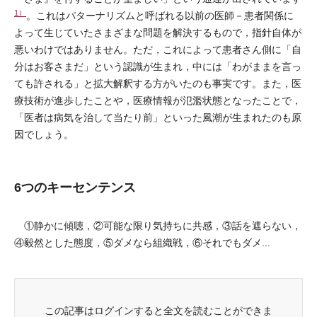
1）
。これはパターナリズムと呼ばれる以前の医師－患者関係に
よって生じていたさまざまな問題を解決するもので，指針自体が
悪いわけではありません。ただ，これによって患者さん側に「自
分はお客さまだ」という認識が生まれ，中には「わがままを言っ
ても許される」と拡大解釈する方がいたのも事実です。また，医
療技術が進歩したことや，医療情報が氾濫状態となったことで，
「医者は病気を治して当たり前」といった風潮が生まれたのも原
因でしょう。
6つのキーセンテンス
①静かに傾聴，②可能な限り気持ちに共感，③話を遮らない，
④毅然とした態度，⑤ダメなら組織戦，⑥それでもダメ...
この記事はログインすると全文を読むことができま