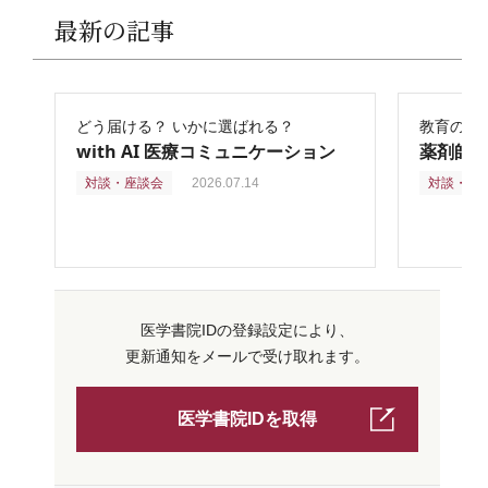
最新の記事
どう届ける？ いかに選ばれる？
教育の再
with AI 医療コミュニケーション
薬剤師
対談・座談会
2026.07.14
対談・座
医学書院IDの登録設定により、
更新通知をメールで受け取れます。
医学書院IDを取得