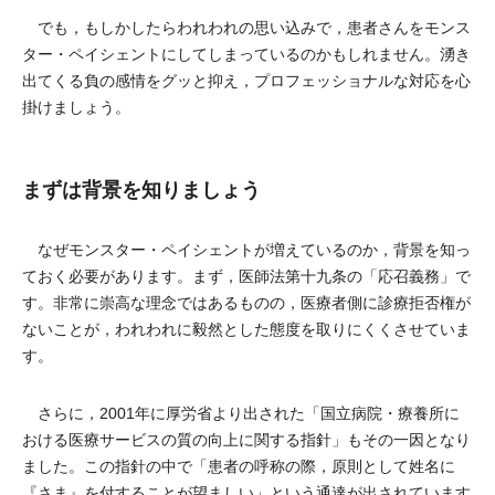
でも，もしかしたらわれわれの思い込みで，患者さんをモンス
ター・ペイシェントにしてしまっているのかもしれません。湧き
出てくる負の感情をグッと抑え，プロフェッショナルな対応を心
掛けましょう。
まずは背景を知りましょう
なぜモンスター・ペイシェントが増えているのか，背景を知っ
ておく必要があります。まず，医師法第十九条の「応召義務」で
す。非常に崇高な理念ではあるものの，医療者側に診療拒否権が
ないことが，われわれに毅然とした態度を取りにくくさせていま
す。
さらに，2001年に厚労省より出された「国立病院・療養所に
おける医療サービスの質の向上に関する指針」もその一因となり
ました。この指針の中で「患者の呼称の際，原則として姓名に
『さま』を付することが望ましい」という通達が出されています