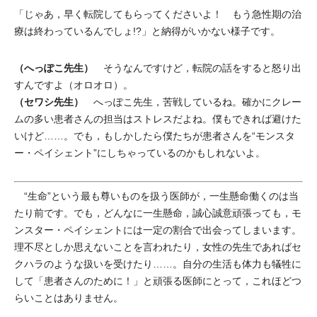
「じゃあ，早く転院してもらってくださいよ！ もう急性期の治
療は終わっているんでしょ!?」と納得がいかない様子です。
（へっぽこ先生）
そうなんですけど，転院の話をすると怒り出
すんですよ（オロオロ）。
（セワシ先生）
へっぽこ先生，苦戦しているね。確かにクレー
ムの多い患者さんの担当はストレスだよね。僕もできれば避けた
いけど……。でも，もしかしたら僕たちが患者さんを“モンスタ
ー・ペイシェント”にしちゃっているのかもしれないよ。
“生命”という最も尊いものを扱う医師が，一生懸命働くのは当
たり前です。でも，どんなに一生懸命，誠心誠意頑張っても，モ
ンスター・ペイシェントには一定の割合で出会ってしまいます。
理不尽としか思えないことを言われたり，女性の先生であればセ
クハラのような扱いを受けたり……。自分の生活も体力も犠牲に
して「患者さんのために！」と頑張る医師にとって，これほどつ
らいことはありません。