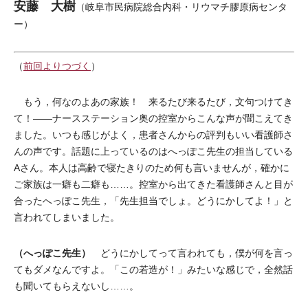
安藤 大樹
（岐阜市民病院総合内科・リウマチ膠原病センタ
ー）
（
前回よりつづく
）
もう，何なのよあの家族！ 来るたび来るたび，文句つけてき
て！――ナースステーション奥の控室からこんな声が聞こえてき
ました。いつも感じがよく，患者さんからの評判もいい看護師さ
んの声です。話題に上っているのはへっぽこ先生の担当している
Aさん。本人は高齢で寝たきりのため何も言いませんが，確かに
ご家族は一癖も二癖も……。控室から出てきた看護師さんと目が
合ったへっぽこ先生，「先生担当でしょ。どうにかしてよ！」と
言われてしまいました。
（へっぽこ先生）
どうにかしてって言われても，僕が何を言っ
てもダメなんですよ。「この若造が！」みたいな感じで，全然話
も聞いてもらえないし……。