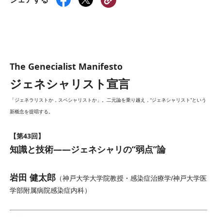
The Genecialist Manifesto
ジェネシャリスト宣言
「ジェネラリストか，スペシャリストか」。二元論を乗り越え，“ジェネシャリスト”という
新概念を提唱する。
【第43回】
知識と技術――ジェネシャリの“弱点”論
岩田 健太郎
（神戸大学大学院教授・感染症治療学/神戸大学医
学部附属病院感染症内科）