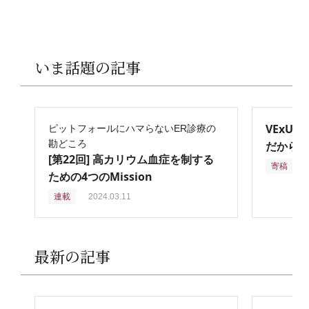
いま話題の記事
VExU
ピットフォールにハマらないER診療の
勘どころ
だからこ
[第22回] 高カリウム血症を制する
寄稿
2
ための4つのMission
連載
2024.03.11
最新の記事