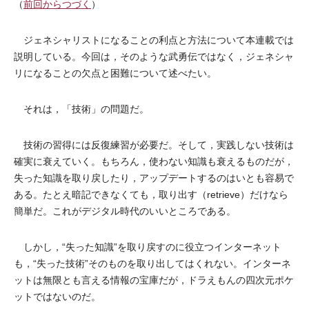
（
前回からつづく
）
ジェネシャリストになることの利点と方法について本連載では
説明している。今回は，そのような武勇伝ではなく，ジェネシャ
リになることの欠点と困難について述べたい。
それは，「技術」の問題だ。
技術の習得には反復練習が必要だ。そして，実践しない技術は
確実に衰えていく。もちろん，使わない知識も衰えるものだが，
失った知識を取り戻したり，アップデートするのはいとも容易で
ある。たとえ暗記できなくても，取り出す（retrieve）だけなら
簡単だ。これがデジタル時代のいいところである。
しかし，“失った知識”を取り戻すのに役立つインターネット
も，“失った技術”そのものを取り出してはくれない。インターネ
ットは無限とも言える情報の宝庫だが，ドラえもんの四次元ポケ
ットではないのだ。