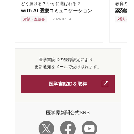
どう届ける？ いかに選ばれる？
教育の再
with AI 医療コミュニケーション
薬剤師
対談・座談会
2026.07.14
対談・座
医学書院IDの登録設定により、
更新通知をメールで受け取れます。
医学書院IDを取得
医学界新聞公式SNS