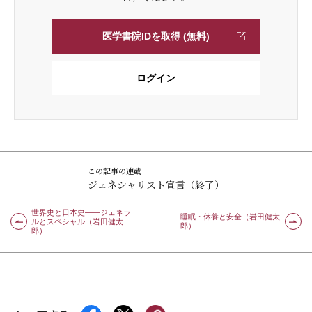
医学書院IDを取得 (無料)
ログイン
この記事の連載
ジェネシャリスト宣言（終了）
世界史と日本史――ジェネラ
睡眠・休養と安全（岩田健太
ルとスペシャル（岩田健太
郎）
郎）