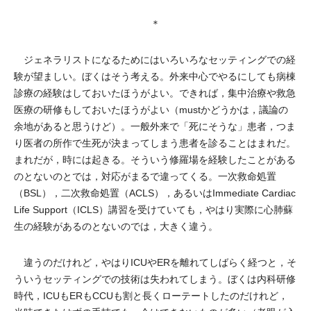
＊
ジェネラリストになるためにはいろいろなセッティングでの経
験が望ましい。ぼくはそう考える。外来中心でやるにしても病棟
診療の経験はしておいたほうがよい。できれば，集中治療や救急
医療の研修もしておいたほうがよい（mustかどうかは，議論の
余地があると思うけど）。一般外来で「死にそうな」患者，つま
り医者の所作で生死が決まってしまう患者を診ることはまれだ。
まれだが，時には起きる。そういう修羅場を経験したことがある
のとないのとでは，対応がまるで違ってくる。一次救命処置
（BSL），二次救命処置（ACLS），あるいはImmediate Cardiac
Life Support（ICLS）講習を受けていても，やはり実際に心肺蘇
生の経験があるのとないのでは，大きく違う。
違うのだけれど，やはりICUやERを離れてしばらく経つと，そ
ういうセッティングでの技術は失われてしまう。ぼくは内科研修
時代，ICUもERもCCUも割と長くローテートしたのだけれど，