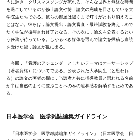
うに輝き，クリスマスソングが流れる。そんな世界と無縁な時間
を過ごしているのが修士論文や博士論文の完成を目ざしている大
学院生たちである。彼らの部屋は遅くまで灯りがともり消えるこ
とはない。彼らは，論文提出，論文審査・最終試験を終え，めで
たく学位が授与され修了となる。その次に，論文を公表するとい
う任務が待っている。しかるべき媒体を選んで論文を投稿し査読
を受けた後，論文が世に出る。
今回，「看護のアジェンダ」としたいテーマはオーサーシップ
（著者資格）についてである。公表された大学院生（と思われ
る）の論文の著者の欄に，当該者と共に指導教員と思われる名前
が半ば当然のように並ぶことへの私の違和感を解消するためであ
る。
日本医学会 医学雑誌編集ガイドライン
「日本医学会 医学雑誌編集ガイドライン」（日本医学会 日