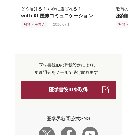
どう届ける？ いかに選ばれる？
教育の再
with AI 医療コミュニケーション
薬剤師
対談・座談会
2026.07.14
対談・座
医学書院IDの登録設定により、
更新通知をメールで受け取れます。
医学書院IDを取得
医学界新聞公式SNS