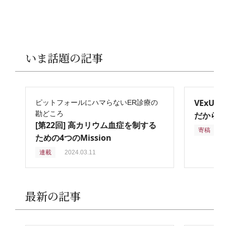
いま話題の記事
VExU
ピットフォールにハマらないER診療の
勘どころ
だからこ
[第22回] 高カリウム血症を制する
寄稿
2
ための4つのMission
連載
2024.03.11
最新の記事