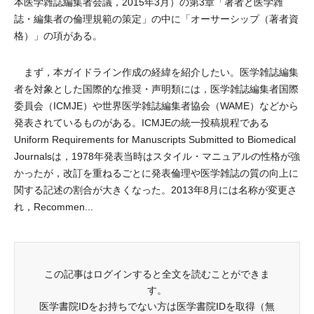
本医学雑誌編集者会議，2015年3月）の第3章「著者と医学雑
誌・編集者の倫理規範の策定」の中に「オーサーシップ（著者資
格）」の項がある。
まず，本ガイドライン作成の経緯を紹介したい。医学雑誌編集
者を対象とした国際的な推奨・声明類には，医学雑誌編集者国際
委員会（ICMJE）や世界医学雑誌編集者協会（WAME）などから
発表されているものがある。ICMJEの統一投稿規程である
Uniform Requirements for Manuscripts Submitted to Biomedical
Journalsは，1978年発表当時はスタイル・マニュアルの性格が強
かったが，改訂を重ねるごとに発表倫理や医学雑誌の質の向上に
関する記述の割合が大きくなった。2013年8月には名称が変更さ
れ，Recommen...
この記事はログインすると全文を読むことができま
す。
医学書院IDをお持ちでない方は医学書院IDを取得（無