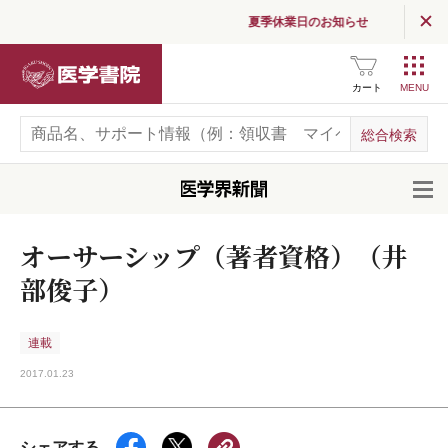
夏季休業日のお知らせ
医学書院
カート
開
オーサーシップ（著者資格）（井
部俊子）
連載
2017.01.23
シェアする