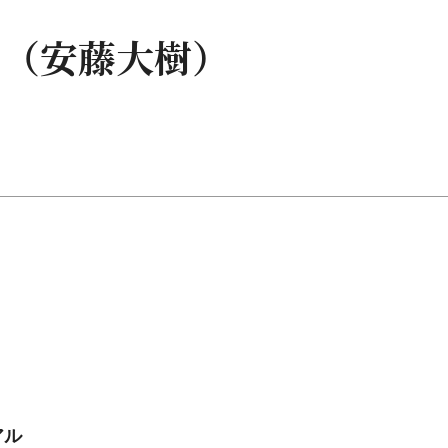
！（安藤大樹）
アル