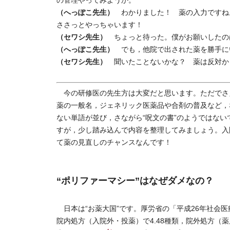
の管理やってみようか。
（へっぽこ先生）
わかりました！ 薬の入力ですね
ささっとやっちゃいます！
（セワシ先生）
ちょっと待った。僕がお願いしたのは
（へっぽこ先生）
でも，他院で出された薬を勝手に
（セワシ先生）
聞いたことないかな？ 薬は反対から
今の研修医の先生方は大変だと思います。ただでさ
薬の一般名，ジェネリック医薬品や合剤の普及など，
ない単語が並び，さながら“呪文の書”のようではな
すが，少し踏み込んで内容を整理してみましょう。入
て薬の見直しのチャンスなんです！
“ポリファーマシー”はなぜダメなの？
日本は“お薬大国”です。厚労省の「平成26年社会医
院内処方（入院外・投薬）で4.48種類，院外処方（薬