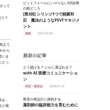
ピットフォールにハマらないER診療
がって
の勘どころ
[第3回] シリンジ1つで頻脈対
思う？
応 魔法のようなPSVTマネジメ
ント
連載
2022.08.08
加えて
わから
最新の記事
思いま
にとっ
どう届ける？ いかに選ばれる？
with AI 医療コミュニケーショ
ン
対談・座談会
2026.07.14
教育の再設計に挑戦する
数は，
薬剤師の臨床能力を育むために
ると報