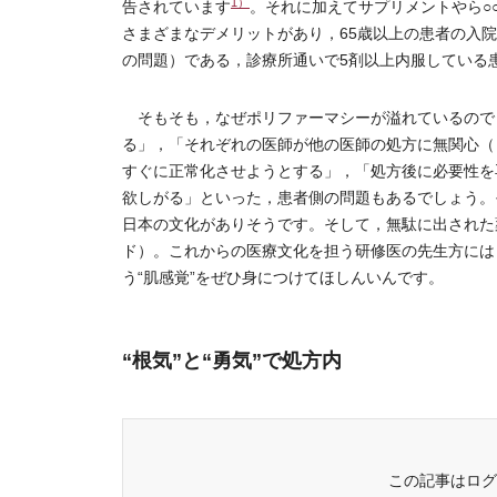
1）
告されています
。それに加えてサプリメントやら○
さまざまなデメリットがあり，65歳以上の患者の入
の問題）である，診療所通いで5剤以上内服している
そもそも，なぜポリファーマシーが溢れているので
る」，「それぞれの医師が他の医師の処方に無関心（
すぐに正常化させようとする」，「処方後に必要性を
欲しがる」といった，患者側の問題もあるでしょう。
日本の文化がありそうです。そして，無駄に出された
ド）。これからの医療文化を担う研修医の先生方には
う“肌感覚”をぜひ身につけてほしんいんです。
“根気”と“勇気”で処方内
この記事はログ