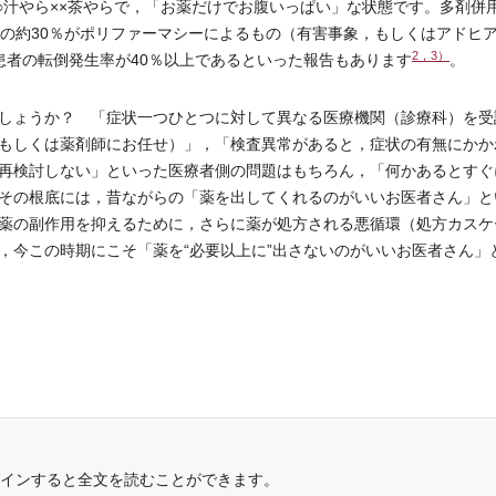
○汁やら××茶やらで，「お薬だけでお腹いっぱい」な状態です。多剤併
院の約30％がポリファーマシーによるもの（有害事象，もしくはアドヒ
2，3）
患者の転倒発生率が40％以上であるといった報告もあります
。
しょうか？ 「症状一つひとつに対して異なる医療機関（診療科）を受
もしくは薬剤師にお任せ）」，「検査異常があると，症状の有無にかか
再検討しない」といった医療者側の問題はもちろん，「何かあるとすぐ
その根底には，昔ながらの「薬を出してくれるのがいいお医者さん」と
薬の副作用を抑えるために，さらに薬が処方される悪循環（処方カスケ
，今この時期にこそ「薬を“必要以上に”出さないのがいいお医者さん」
インすると全文を読むことができます。