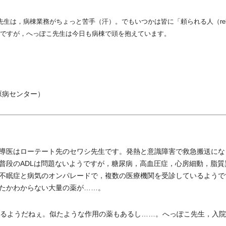
は，病棟業務がちょっと苦手（汗）。でもいつかは皆に「頼られる人（relia
ですが，へっぽこ先生は今日も病棟で頭を抱えています。
原病センター）
医はローテート先のセワシ先生です。発熱と意識障害で救急搬送になっ
普段のADLは問題ないようですが，糖尿病，高血圧症，心房細動，脂質
不眠症と病気のオンパレードで，複数の医療機関を受診しているようで
たかわからない大量の薬が……。
るようだねぇ。似たような作用の薬もあるし……。へっぽこ先生，入院