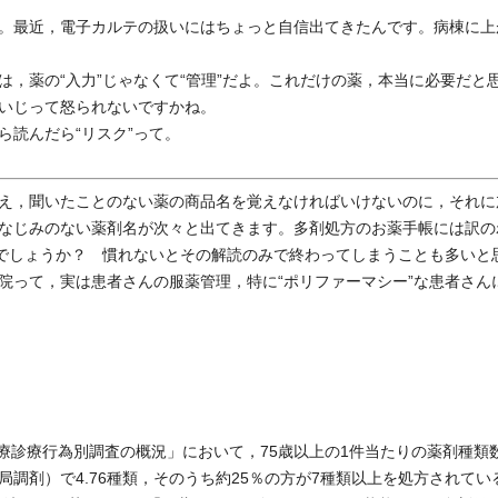
。最近，電子カルテの扱いにはちょっと自信出てきたんです。病棟に上
，薬の“入力”じゃなくて“管理”だよ。これだけの薬，本当に必要だと
いじって怒られないですかね。
読んだら“リスク”って。
え，聞いたことのない薬の商品名を覚えなければいけないのに，それに
なじみのない薬剤名が次々と出てきます。多剤処方のお薬手帳には訳の
いでしょうか？ 慣れないとその解読のみで終わってしまうことも多いと
院って，実は患者さんの服薬管理，特に“ポリファーマシー”な患者さん
療診療行為別調査の概況」において，75歳以上の1件当たりの薬剤種類
局調剤）で4.76種類，そのうち約25％の方が7種類以上を処方されてい