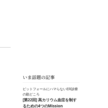
いま話題の記事
ピットフォールにハマらないER診療
の勘どころ
[第22回] 高カリウム血症を制す
るための4つのMission