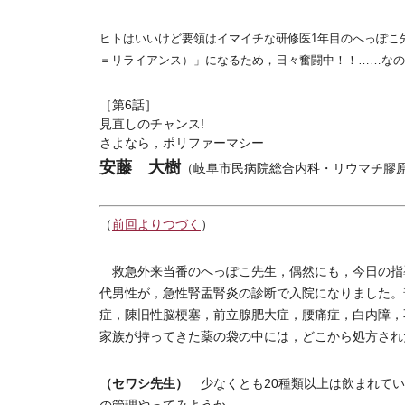
ヒトはいいけど要領はイマイチな研修医1年目のへっぽこ先生
＝リライアンス）」になるため，日々奮闘中！！……なの
［第6話］
見直しのチャンス!
さよなら，ポリファーマシー
安藤 大樹
（岐阜市民病院総合内科・リウマチ膠
（
前回よりつづく
）
救急外来当番のへっぽこ先生，偶然にも，今日の指導
代男性が，急性腎盂腎炎の診断で入院になりました。
症，陳旧性脳梗塞，前立腺肥大症，腰痛症，白内障，
家族が持ってきた薬の袋の中には，どこから処方され
（セワシ先生）
少なくとも20種類以上は飲まれてい