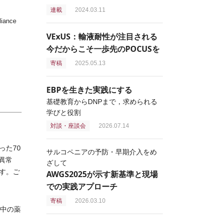
連載
2024.03.11
nce
VExUS：輸液耐性が注目される
今だからこそ一歩先のPOCUSを
寄稿
2025.05.13
EBPを生きた実践にする
基礎教育からDNPまで，求められる
学びと役割
対談・座談会
2026.07.14
た70
サルコペニアの予防・早期介入をめ
異常
ざして
す。ご
AWGS2025が示す新基準と現場
での実践アプローチ
寄稿
2026.03.10
中の薬