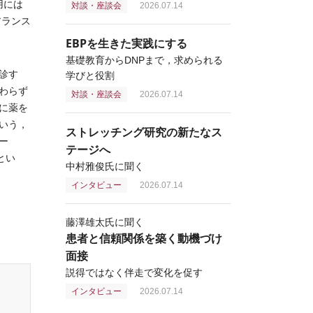
用には
対談・座談会
2026.07.14
アランス
EBPを生きた実践にする
基礎教育からDNPまで，求められる
診す
学びと役割
わらず
対談・座談会
2026.07.14
に薬を
いう，
ストレッチング研究の新たなス
ー
テージへ
とい
中村雅俊氏に聞く
インタビュー
2026.07.14
藤澤雄太氏に聞く
患者と信頼関係を築く動機づけ
面接
説得ではなく伴走で変化を促す
インタビュー
2026.07.14