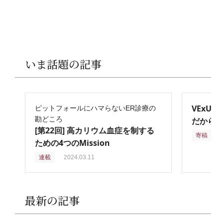
いま話題の記事
VExU
ピットフォールにハマらないER診療の
勘どころ
だからこ
[第22回] 高カリウム血症を制する
寄稿
2
ための4つのMission
連載
2024.03.11
最新の記事