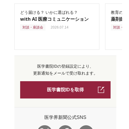
どう届ける？ いかに選ばれる？
教育の再
with AI 医療コミュニケーション
薬剤師
対談・座談会
2026.07.14
対談・座
医学書院IDの登録設定により、
更新通知をメールで受け取れます。
医学書院IDを取得
医学界新聞公式SNS