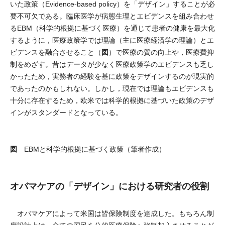
いた政策（Evidence-based policy）を「デザイン」することが必
要不可欠である。臨床医学が病態生理とエビデンスを組み合わせ
るEBM（科学的根拠に基づく医療）を通じて患者の健康を最大化
するように，医療政策学では理論（主に医療経済学の理論）とエ
図
ビデンスを融合させること（
）で医療の質の向上や，医療費抑
制をめざす。昔はデータが少なく医療政策学のエビデンスも乏し
かったため，実務者の経験を基に政策をデザインするのが現実的
であったのかもしれない。しかし，現在では理論もエビデンスも
十分に存在するため，欧米では科学的根拠に基づいた政策のデザ
インがスタンダードとなっている。
図
EBMと科学的根拠に基づく政策（筆者作成）
オバマケアの「デザイン」における研究者の役割
オバマケアによって米国は皆保険制度を達成した。もちろん制