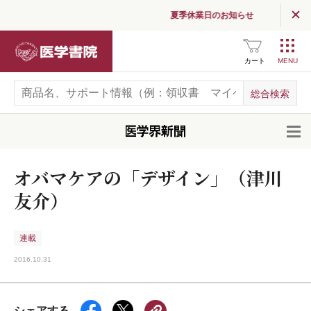
夏季休業日のお知らせ
医学書院
カート
開
オバマケアの「デザイン」（津川
友介）
連載
2016.10.31
シェアする