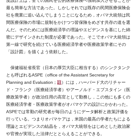
度設計上は，全ての国民を公的医療保険へ強制加入させることが
最も簡単な方法であった。しかしそれでは既存の民間医療保険会
社を廃業に追い込んでしまうことになるため，オバマ大統領は民
間医療保険の市場に規制をかけつつ皆保険をめざす共存の道を選
んだ。そのためには医療経済学の理論やエビデンスを基にした綿
密にデザインされた制度が必要であった。そこでオバマ大統領は
第一線で研究を続けている医療経済学者や医療政策学者にその
「設計図」を描くよう依頼した。
保健福祉省長官（日本の厚労大臣に相当する）のシンクタンク
とも呼ばれるASPE（office of the Assistant Secretary for
註
Planning and Evaluation；
）には，ハーバード大のリチャー
ド・フランク（医療経済学者）やアーノルド・エプスタイン（医
療政策学者）が政治任用の高官として勤務し，この他にも多くの
医療経済学者・医療政策学者がオバマケアの設計にかかわった。
ASPEでは常勤の研究者が毎日のようにデータ解析と政策評価を
行っている。つまりオバマケアは，米国の最高の学者たちによる
理論とエビデンスの結晶を，オバマ大統領をはじめとした政治家
や官僚が実現した法律だととらえることができる。