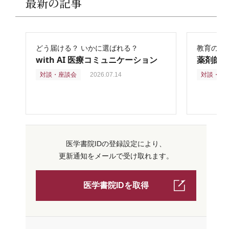
最新の記事
どう届ける？ いかに選ばれる？
教育の再
with AI 医療コミュニケーション
薬剤師
対談・座談会
2026.07.14
対談・座
医学書院IDの登録設定により、
更新通知をメールで受け取れます。
医学書院IDを取得