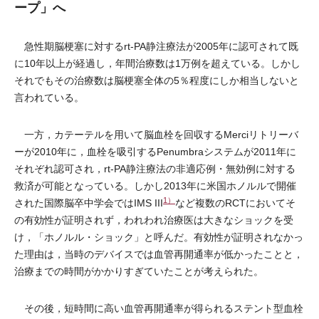
ープ」へ
急性期脳梗塞に対するrt-PA静注療法が2005年に認可されて既
に10年以上が経過し，年間治療数は1万例を超えている。しかし
それでもその治療数は脳梗塞全体の5％程度にしか相当しないと
言われている。
一方，カテーテルを用いて脳血栓を回収するMerciリトリーバ
ーが2010年に，血栓を吸引するPenumbraシステムが2011年に
それぞれ認可され，rt-PA静注療法の非適応例・無効例に対する
救済が可能となっている。しかし2013年に米国ホノルルで開催
1）
された国際脳卒中学会ではIMS III
など複数のRCTにおいてそ
の有効性が証明されず，われわれ治療医は大きなショックを受
け，「ホノルル・ショック」と呼んだ。有効性が証明されなかっ
た理由は，当時のデバイスでは血管再開通率が低かったことと，
治療までの時間がかかりすぎていたことが考えられた。
その後，短時間に高い血管再開通率が得られるステント型血栓