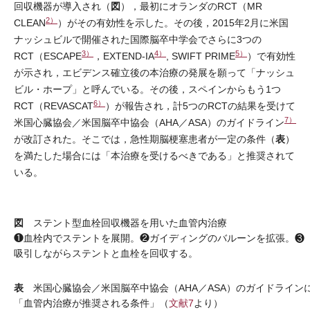
図
回収機器が導入され（
），最初にオランダのRCT（MR
2）
CLEAN
）がその有効性を示した。その後，2015年2月に米国
ナッシュビルで開催された国際脳卒中学会でさらに3つの
3）
4）
5）
RCT（ESCAPE
，EXTEND-IA
, SWIFT PRIME
）で有効性
が示され，エビデンス確立後の本治療の発展を願って「ナッシュ
ビル・ホープ」と呼んでいる。その後，スペインからもう1つ
6）
RCT（REVASCAT
）が報告され，計5つのRCTの結果を受けて
7）
米国心臓協会／米国脳卒中協会（AHA／ASA）のガイドライン
表
が改訂された。そこでは，急性期脳梗塞患者が一定の条件（
）
を満たした場合には「本治療を受けるべきである」と推奨されて
いる。
図
ステント型血栓回収機器を用いた血管内治療
❶血栓内でステントを展開。❷ガイディングのバルーンを拡張。❸
吸引しながらステントと血栓を回収する。
表
米国心臓協会／米国脳卒中協会（AHA／ASA）のガイドライン
「血管内治療が推奨される条件」（
文献7
より）