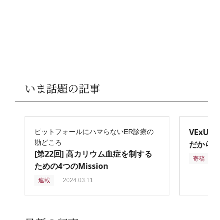
いま話題の記事
VExU
ピットフォールにハマらないER診療の
勘どころ
だからこ
[第22回] 高カリウム血症を制する
寄稿
2
ための4つのMission
連載
2024.03.11