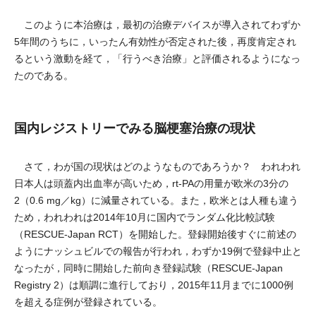
このように本治療は，最初の治療デバイスが導入されてわずか
5年間のうちに，いったん有効性が否定された後，再度肯定され
るという激動を経て，「行うべき治療」と評価されるようになっ
たのである。
国内レジストリーでみる脳梗塞治療の現状
さて，わが国の現状はどのようなものであろうか？ われわれ
日本人は頭蓋内出血率が高いため，rt-PAの用量が欧米の3分の
2（0.6 mg／kg）に減量されている。また，欧米とは人種も違う
ため，われわれは2014年10月に国内でランダム化比較試験
（RESCUE-Japan RCT）を開始した。登録開始後すぐに前述の
ようにナッシュビルでの報告が行われ，わずか19例で登録中止と
なったが，同時に開始した前向き登録試験（RESCUE-Japan
Registry 2）は順調に進行しており，2015年11月までに1000例
を超える症例が登録されている。