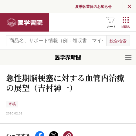
夏季休業日のお知らせ
医学書院
カート
開
急性期脳梗塞に対する血管内治療
の展望（吉村紳一）
寄稿
2016.02.01
シェアする