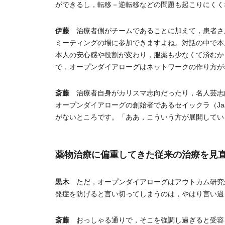
ができるし，転移－逆転移などの問題も起こりにくく
伊藤
治療者側がチームであることに加えて，患者さ
ミーティングの場に参加できますよね。対話の中で本
本人の安心感や役割が変わり，服薬も少なくて済むか
で，オープンダイアローグはネットワークの作り方が
斎藤
治療者自身がカリスマ志向だったり，名人芸志
オープンダイアローグの創始者であるセイックラ（Jaak
がないところです。「ああ，こういう方が展開してい
薬物治療に偏重してきた従来の治療を見
黒木
ただ，オープンダイアローグはアウトカム研究
発症を防げると言い切ってしまうのは，やはり言い過
斎藤
おっしゃる通りで，そこを強調し過ぎると受容