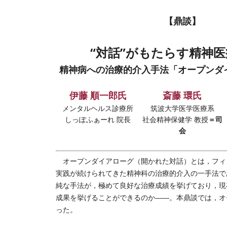
【鼎談】
“対話”がもたらす精神
精神病への治療的介入手法「オープンダ
伊藤 順一郎氏
斎藤 環氏
メンタルヘルス診療所
筑波大学医学医療系
＝司
しっぽふぁーれ 院長
社会精神保健学 教授
会
オープンダイアローグ（開かれた対話）とは，フィン
実践が続けられてきた精神科の治療的介入の一手法で
純な手法が，極めて良好な治療成績を挙げており，現
成果を挙げることができるのか――。本鼎談では，オ
った。