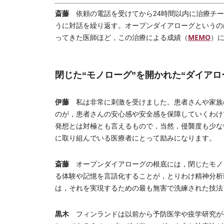
斎藤
依頼の電話を受けてから24時間以内に治療チー
うに対話を繰り返す。オープンダイアローグというの
MEMO
ってきた医師ほど，この治療による成績（
）
閉じた“モノローグ”を開かれた“ダイアロ
伊藤
私は非常に刺激を受けました。患者さんや家族
のが，患者さんの安心感や安全感を保障していくわけ
発想とは対極とも言えるもので，当然，侵襲度も少な
に取り組んでいる医療者にとって励みになります。
斎藤
オープンダイアローグの根底には，閉じたモノ
る体験や記憶を言語化することが，とりわけ精神分析
は，それを実現するための最も無害で洗練された技法
黒木
フィンランドは以前から予防医学や疫学研究が発達し