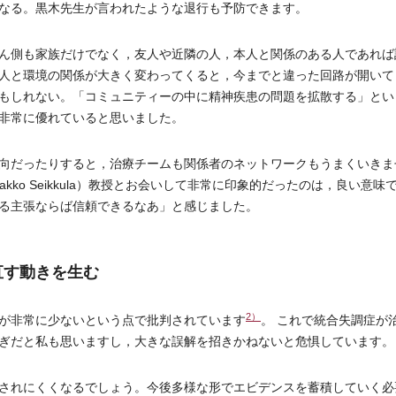
なる。黒木先生が言われたような退行も予防できます。
ん側も家族だけでなく，友人や近隣の人，本人と関係のある人であれば
人と環境の関係が大きく変わってくると，今までと違った回路が開いて
もしれない。「コミュニティーの中に精神疾患の問題を拡散する」とい
非常に優れていると思いました。
向だったりすると，治療チームも関係者のネットワークもうまくいきま
ko Seikkula）教授とお会いして非常に印象的だったのは，良い意味
る主張ならば信頼できるなあ」と感じました。
直す動きを生む
2）
が非常に少ないという点で批判されています
。 これで統合失調症が
ぎだと私も思いますし，大きな誤解を招きかねないと危惧しています。
されにくくなるでしょう。今後多様な形でエビデンスを蓄積していく必