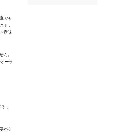
誰でも
きて，
う意味
せん。
でオーラ
治る，
要があ