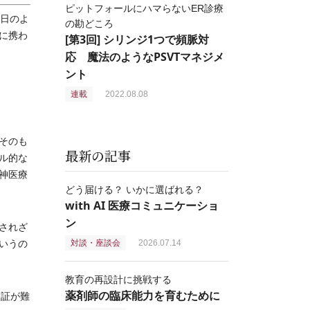
ピットフォールにハマらないER診療
日のよ
の勘どころ
に携わ
[第3回] シリンジ1つで頻脈対
応 魔法のようなPSVTマネジメ
ント
連載
2022.08.08
そのも
最新の記事
ル的な
神医療
どう届ける？ いかに選ばれる？
with AI 医療コミュニケーショ
ン
されざ
いうの
対談・座談会
2026.07.14
教育の再設計に挑戦する
薬剤師の臨床能力を育むために
検証が難