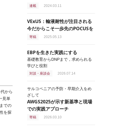
連載
2024.03.11
VExUS：輸液耐性が注目される
今だからこそ一歩先のPOCUSを
寄稿
2025.05.13
EBPを生きた実践にする
基礎教育からDNPまで，求められる
学びと役割
対談・座談会
2026.07.14
サルコペニアの予防・早期介入をめ
年代から
ざして
一見単
AWGS2025が示す新基準と現場
までの
での実践アプローチ
性を探
寄稿
2026.03.10