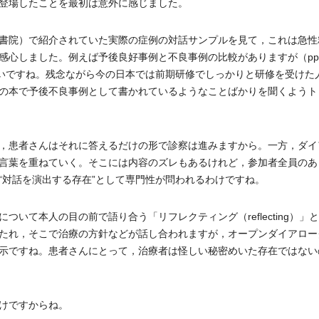
登場したことを最初は意外に感じました。
書院）で紹介されていた実際の症例の対話サンプルを見て，これは急性
心しました。例えば予後良好事例と不良事例の比較がありますが（pp1
たいですね。残念ながら今の日本では前期研修でしっかりと研修を受けた
の本で予後不良事例として書かれているようなことばかりを聞くようト
，患者さんはそれに答えるだけの形で診察は進みますから。一方，ダイ
言葉を重ねていく。そこには内容のズレもあるけれど，参加者全員のあ
“対話を演出する存在”として専門性が問われるわけですね。
て本人の目の前で語り合う「リフレクティング（reflecting）」
たれ，そこで治療の方針などが話し合われますが，オープンダイアロー
示ですね。患者さんにとって，治療者は怪しい秘密めいた存在ではない
けですからね。