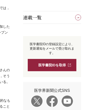
では，
連載一覧
加した
ープン
医学書院IDの登録設定により、
更新通知をメールで受け取れま
す。
医学書院IDを取得
さんの
，そう
いる。
医学界新聞公式SNS
的なも
ること