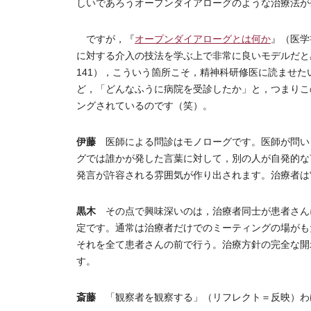
しいであろうオープンダイアローグのような治療法が
ですが，『
オープンダイアローグとは何か
』（医学
に対する介入の技法を学ぶ上で非常に良いモデルだと感
141），こういう箇所こそ，精神科研修医に読ませ
ど，「どんなふうに病院を受診したか」と，つまりこ
ングされているのです（笑）。
伊藤
医師による問診はモノローグです。医師が問い
グでは誰かが発した言葉に対して，別の人が自発的な
発言が許容される雰囲気が作り出されます。治療者は
黒木
その点で興味深いのは，治療者同士が患者さんについ
定です。通常は治療者だけでのミーティングの場がも
それを全て患者さんの前で行う。治療方針の完全な開
す。
斎藤
「観察者を観察する」（リフレクト＝反映）わ