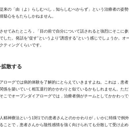
従来の「由（よ）らしむべし，知らしむべからず」という治療者の姿勢
猜疑心をもたらしかねません。
させてみたところ，「目の前で自分について話されると強烈にそこに参
した。発話を“促す”というより“誘惑する”という感じでしょうか。オ
クティングくらいです。
を拡散する
アローグでは病的体験を了解的にとらえていきますよね。これは，患者
関係を築いていく相互退行的かかわりと似ているかもしれません。ただ
そこでオープンダイアローグでは，治療者側がチームとしてかかわって
精神療法という1対1での患者さんとのかかわりが，いかに特殊で例外
ることで，患者さんから陰性感情を強く向けられても分散して受け止め