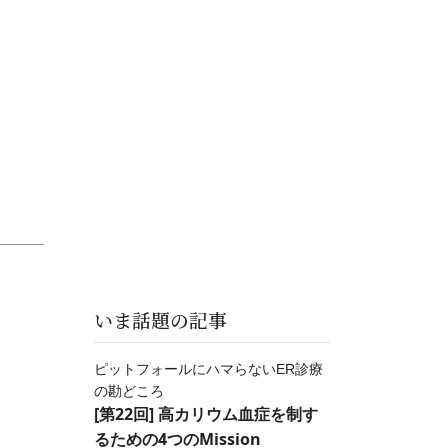
いま話題の記事
ピットフォールにハマらないER診療
の勘どころ
[第22回] 高カリウム血症を制す
るための4つのMission