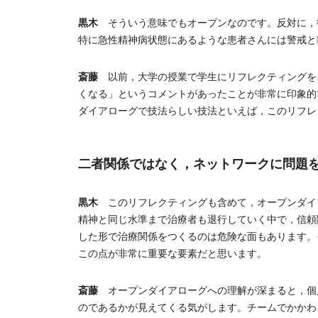
黒木
そういう意味でもオープンなのです。反対に，
特に急性精神病状態にあるような患者さんには警戒と
斎藤
以前，大学の授業で学生にリフレクティングを
くなる」というコメントがあったことが非常に印象的で
ダイアローグで技法らしい技法といえば，このリフレ
二者関係ではなく，ネットワークに問題
黒木
このリフレクティングも含めて，オープンダイ
精神と同じ水準まで治療者も退行していく中で，信頼
した形で治療関係をつくるのは危険な面もあります。
この点が非常に重要な要素だと思います。
斎藤
オープンダイアローグへの理解が深まると，個人
のであるかが見えてくる気がします。チームでかかわ