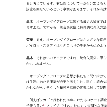
ると考えています。有効性について一点付け加えると
診療を回せているという事実があります。それが有効
黒木
オープンダイアローグに関する最近の論文では，schi
ますよね。ですから，統合失調症に特異的な介入方法
斎藤
ええ。オープンダイアローグはさまざまな疾患
パイロットスタディは引きこもりの事例から始めよう
黒木
それはいいアイデアですね。統合失調症に限ら
かもしれません。
オープンダイアローグの思想が私たちに問い掛けて
は生涯にわたる服薬が必要と考えられ，現在，統合失
かしながら，そうした精神科治療の常識に対して疑問
例えばシカゴで行われた20年にわたるコホート調査
3）
予後も良い
というんですね。他にも，長期的な服