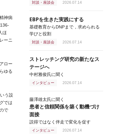
対談・座談会
2026.07.14
精神病
EBPを生きた実践にする
36-
基礎教育からDNPまで，求められる
人ほ
学びと役割
レーニ
対談・座談会
2026.07.14
ストレッチング研究の新たなス
アロー
テージへ
らゆる
中村雅俊氏に聞く
インタビュー
2026.07.14
という設
藤澤雄太氏に聞く
グでは
患者と信頼関係を築く動機づけ
ので
面接
説得ではなく伴走で変化を促す
インタビュー
2026.07.14