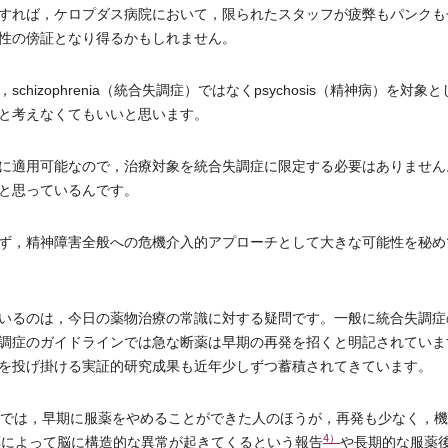
すれば，ケロプダス病院において，限られたスタッフが疲弊もパンクも
性の傍証となり得るかもしれません。
zophrenia（統合失調症）ではなくpsychosis（精神病）を対象
と考えなくてもいいと思います。
に適用可能なので，治療対象を統合失調症に限定する必要はありません
と思っているんです。
ず，精神障害全般への危機介入的アプローチとして大きな可能性を秘め
いるのは，今日の薬物治療の常識に対する疑問です。一般に統合失調症
調症のガイドラインでは急な断薬は早期の再発を招くと明記されていま
を投げ掛ける実証的研究成果も近年少しずつ蓄積されてきています。
では，早期に服薬をやめることができた人のほうが，再発も少なく，機
4）
薬によって脳に構造的な異常が起きてくるという報告
や長期的な服薬