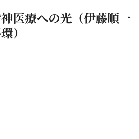
精神医療への光（伊藤順一
藤環）