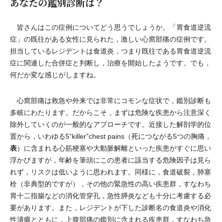
あなたの鑑別診断は？
皆さんはこの症例についてどう思うでしょうか。「胃食道逆流
症」の既往がある女性に見られた，激しい心窩部痛の症例です。
担当しているレジデントは食道炎，つまり既往である胃食道逆流
症に関連した合併症と判断し，治療を開始したようです。でも，
何だか変な感じがしますね。
心窩部痛は救急や外来では非常にコモンな症状で，鑑別診断も
多岐にわたります。だからこそ，まずは危険な疾患から注意深く
除外していくのが一般的なアプローチです。近接した解剖学的位
置から，いわゆる5“killer”chest pains（死につながる5つの胸痛，
表
）に含まれる心筋梗塞や大動脈解離といった疾患がすぐに思い
浮かびますが，年齢を筆頭にこの患者に該当する危険因子は見ら
れず，リスクは低いように思われます。同様に，食道破裂，肺塞
栓（非典型的ですが），その他の緊急性の高い疾患群，すなわち
胃十二指腸などの消化管穿孔，急性膵炎なども十分に考慮する必
要があります。また，レジデントが下した診断名の食道炎や消化
性潰瘍とともに，上腹部痛の鑑別に含まれる疾患群，すなわち急