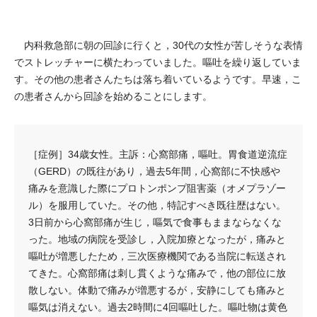
内科救急部に朝の回診に行くと，30代の女性が苦しそうな表情
でストレッチャーに横たわっていました。嘔吐を繰り返していま
す。その他の患者さんたちは落ち着いているようです。早速，こ
の患者さんから回診を始めることにします。
［症例］34歳女性。主訴：心窩部痛，嘔吐。胃食道逆流症
（GERD）の既往があり，過去5年間，心窩部に不快感や
痛みを意識した際にプロトンポンプ阻害薬（オメプラゾー
ル）を服用していた。その他，特記すべき既往歴はない。
3日前から心窩部痛が生じ，嘔気で食事もままならなくな
った。地域の病院を受診し，入院加療となったが，痛みと
嘔吐が増悪したため，三次医療機関である当院に転送され
てきた。心窩部痛は刺し貫くような痛みで，他の部位に放
散しない。体動で痛みが増悪するが，安静にしても痛みと
嘔気は消えない。過去2時間に4回嘔吐した。嘔吐物は黄色