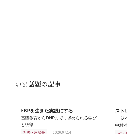
いま話題の記事
EBPを生きた実践にする
ストレ
ージへ
基礎教育からDNPまで，求められる学び
と役割
中村雅俊
対談・座談会
2026.07.14
インタビ