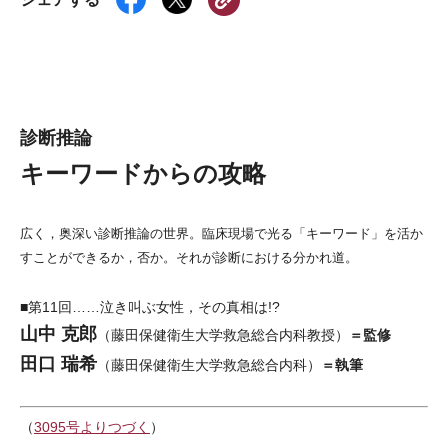
診断推論
キーワードからの攻略
広く，奥深い診断推論の世界。臨床現場で光る「キーワード」を活か
すことができるか，否か。それが診断における分かれ道。
■第11回……泣き叫ぶ女性，その真相は!?
山中 克郎
＝監修
（藤田保健衛生大学救急総合内科教授）
田口 瑞希
＝執筆
（藤田保健衛生大学救急総合内科）
（
3095号よりつづく
）