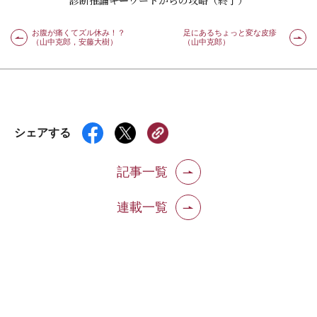
診断推論――キーワードからの攻略（終了）
お腹が痛くてズル休み！？
足にあるちょっと変な皮疹
（山中克郎，安藤大樹）
（山中克郎）
シェアする
記事一覧
連載一覧