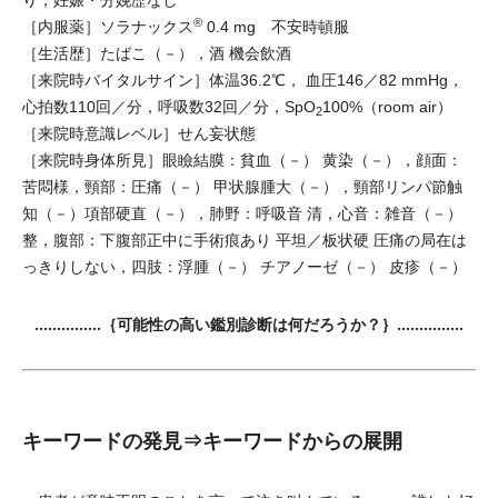
り，妊娠・分娩歴なし
®
［内服薬］ソラナックス
0.4 mg 不安時頓服
［生活歴］たばこ（－），酒 機会飲酒
［来院時バイタルサイン］体温36.2℃， 血圧146／82 mmHg，
心拍数110回／分，呼吸数32回／分，SpO
100%（room air）
2
［来院時意識レベル］せん妄状態
［来院時身体所見］眼瞼結膜：貧血（－） 黄染（－），顔面：
苦悶様，頸部：圧痛（－） 甲状腺腫大（－），頸部リンパ節触
知（－）項部硬直（－），肺野：呼吸音 清，心音：雑音（－）
整，腹部：下腹部正中に手術痕あり 平坦／板状硬 圧痛の局在は
っきりしない，四肢：浮腫（－） チアノーゼ（－） 皮疹（－）
……………｛可能性の高い鑑別診断は何だろうか？｝……………
キーワードの発見⇒キーワードからの展開