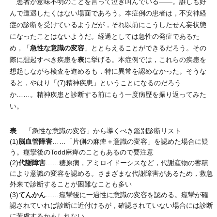
患者が意味不明のことを言って泣き叫んでいる――。誰しも好
んで遭遇したくはない場面であろう。本症例の患者は，不安神経
症の診断を受けているようだが，それ以前にこうしたせん妄状態
になったことはないようだ。経過としては急性の発症であるた
急性な意識の変容
め，「
」ととらえることができるだろう。その
表
際に想起すべき疾患を
に挙げる。本症例では，これらの疾患を
想起しながら検査を進めるも，特に異常を認めなかった。そうな
ると，やはり「(7)精神疾患」ということになるのだろう
か……。精神疾患と診断する前にもう一度病歴を振り返ってみた
い。
表
「急性な意識の変容」から導くべき鑑別診断リスト
脳血管障害
(1)
……「片側の麻痺＋意識の変容」を認めた場合に疑
う。痙攣後のTodd麻痺のこともあるので要注意
代謝障害
(2)
……糖原病，アミロイドーシスなど，代謝産物の蓄積
により意識の変容を認める。さまざまな代謝障害があるため，救急
外来で診断することが困難なことも多い
てんかん
(3)
……痙攣後に一過性に意識の変容を認める。痙攣が確
認されていれば診断に近付けるが，確認されていない場合には診断
に苦慮するかもしれない