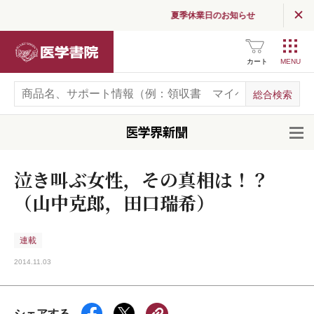
夏季休業日のお知らせ
医学書院
カート
開
泣き叫ぶ女性，その真相は！？
（山中克郎，田口瑞希）
連載
2014.11.03
シェアする