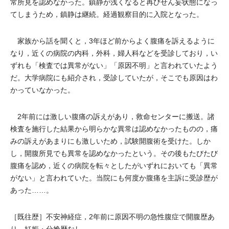
常所見を認めなかった。鎮静が浅くなると再びせん妄状態になっ
てしまうため，鎮静は継続。経過観察目的に入院となった。
家族から話を聞くと，3年ほど前からよく腹痛を訴えるように
なり，近くの病院の内科，外科，婦人科などを受診しており，い
ずれも「検査では異常がない」「原因不明」と言われていたよう
だ。大学病院にも紹介され，受診していたが，そこでも原因はわ
かっていなかった。
2年前には激しい腹痛の訴えがあり，救命センターに搬送。諸
検査を施行した結果から明らかな異常は認めなかったものの，痛
みの訴えがあまりにも激しいため，試験開腹術を受けた。しか
し，開腹所見でも異常を認めなかったという。その後もたびたび
腹痛を認め，近くの病院を転々としたがいずれにおいても「異常
がない」と言われていた。当院にも何度か腹痛を主訴に受診歴が
あった……。
［既往歴］不安神経症，2年前に原因不明の急性腹症で開腹歴あ