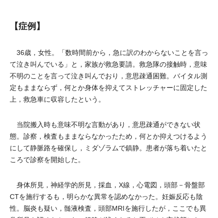
【症例】
36歳，女性。「数時間前から，急に訳のわからないことを言っ
て泣き叫んでいる」と，家族が救急要請。救急隊の接触時，意味
不明のことを言って泣き叫んでおり，意思疎通困難。バイタル測
定もままならず，何とか身体を抑えてストレッチャーに固定した
上，救急車に収容したという。
当院搬入時も意味不明な言動があり，意思疎通ができない状
態。診察，検査もままならなかったため，何とか抑えつけるよう
にして静脈路を確保し，ミダゾラムで鎮静。患者が落ち着いたと
ころで診察を開始した。
身体所見，神経学的所見，採血，X線，心電図，頭部－骨盤部
CTを施行するも，明らかな異常を認めなかった。妊娠反応も陰
性。脳炎も疑い，髄液検査，頭部MRIを施行したが，ここでも異