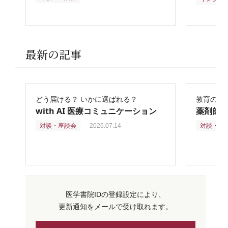
最新の記事
どう届ける？ いかに選ばれる？
教育の再
with AI 医療コミュニケーション
薬剤師
対談・座談会
2026.07.14
対談・座
医学書院IDの登録設定により、
更新通知をメールで受け取れます。