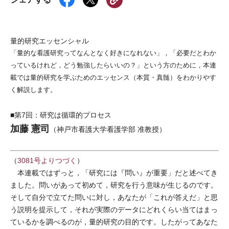
量的研究エッセンシャル
「量的な看護研究ってなんとなく好きになれない」，「必要だとわか
っているけれど，どう勉強したらいいの？」という方のために，本連
載では量的研究を学ぶためのエッセンス（本質・真髄）をわかりやす
く解説します。
■第7回：研究は循環的プロセス
加藤 憲司
（神戸市看護大学看護学部 准教授）
（
3081号よりつづく
）
本連載ではずっと，「研究には『問い』が重要」だと述べてき
ました。問いがあって初めて，研究を行う意味が生じるのです。
そして自分で立てた問いに対し，あなたが「これが答えだ」と思
う説明を提示して，それが実際のデータにどれくらい当てはまっ
ているかを調べるのが，量的研究の目的です。したがってあなた