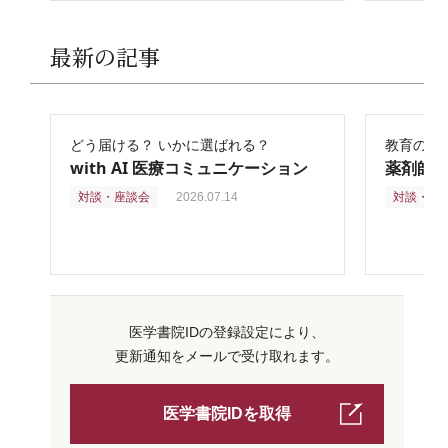
最新の記事
どう届ける？ いかに選ばれる？
教育の再
with AI 医療コミュニケーション
薬剤師
対談・座談会
2026.07.14
対談・座
医学書院IDの登録設定により、
更新通知をメールで受け取れます。
医学書院IDを取得