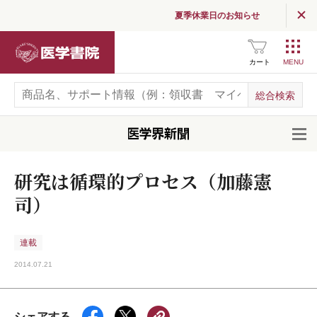
夏季休業日のお知らせ
医学書院
カート
開
研究は循環的プロセス（加藤憲
司）
連載
2014.07.21
シェアする