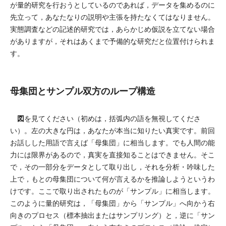
が量的研究を行おうとしているのであれば，データを集めるのに
先立って，あなたなりの説明や主張を持たなくてはなりません。
実態調査などの記述的研究では，あらかじめ仮説を立てない場合
がありますが，それはあくまで予備的な研究だと位置付けられま
す。
母集団とサンプル双方のループ構造
図
を見てください（初めは，括弧内の語を無視してくださ
い）。左の大きな円は，あなたが本当に知りたい真実です。前回
お話しした用語で言えば「母集団」に相当します。でも人間の能
力には限界があるので，真実を直接知ることはできません。そこ
で，その一部分をデータとして取り出し，それを分析・吟味した
上で，もとの母集団について何が言えるかを推論しようというわ
けです。ここで取り出されたものが「サンプル」に相当します。
このように量的研究は，「母集団」から「サンプル」へ向かう右
向きのプロセス（標本抽出またはサンプリング）と，逆に「サン