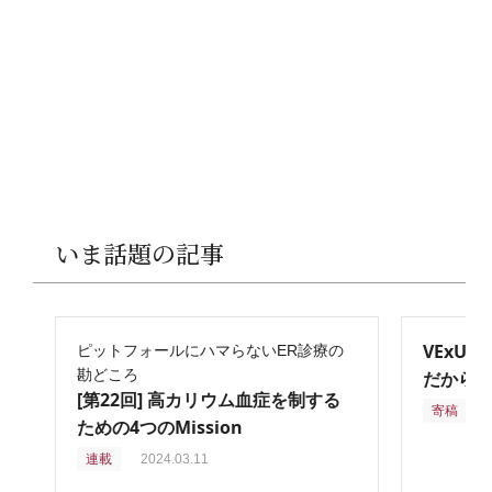
いま話題の記事
VExU
ピットフォールにハマらないER診療の
勘どころ
だからこ
[第22回] 高カリウム血症を制する
寄稿
2
ための4つのMission
連載
2024.03.11