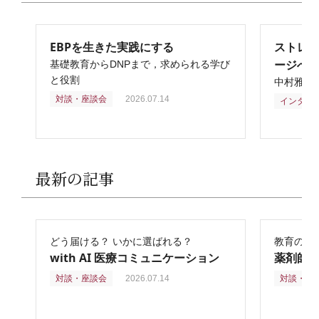
EBPを生きた実践にする
ストレ
ージへ
基礎教育からDNPまで，求められる学び
と役割
中村雅俊
対談・座談会
2026.07.14
インタビ
最新の記事
どう届ける？ いかに選ばれる？
教育の再
with AI 医療コミュニケーション
薬剤師
対談・座談会
2026.07.14
対談・座