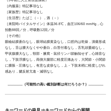
（3年前に人工骨頭置換術）
［内服薬］特記事項なし
［家族歴］特記事項なし
［生活歴］たばこ（－），酒（－）
［来院時バイタルサイン］体温36.8℃，血圧106/60 mmHg，心
拍数88回／分，呼吸数12回／分
［その他］
眼瞼結膜蒼白なし，眼球結膜黄染なし，口腔内は乾燥，潰瘍形成
なし，舌は腫大なくやや蒼白，白苔付着なし，舌乳頭萎縮なし，
甲状腺腫大なし，頸部・腋窩・鼠径リンパ節触知せず，心雑音な
し，下肢浮腫なし，両側大腿部に軽度圧痛あり，大関節・小関節
に腫脹・圧痛なし，有意な皮疹なし，上・下肢末梢に軽度しびれ
感あり，腱反射亢進・減弱なし
……………｛可能性の高い鑑別診断は何だろうか？｝……………
キーワードの発見⇒キーワードからの展開