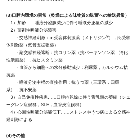
(3)口腔内環境の異常（乾燥による味物質の味蕾への輸送異常）
1）加齢……唾液分泌腺減少に伴う唾液分泌量の減少
2）薬剤性唾液分泌障害
®
・交感神経刺激：α
受容体刺激薬（メトリジン
），β
受容
1
2
体刺激薬（気管支拡張薬）
・副交感神経遮断：抗コリン薬（抗パーキンソン薬，消化
性潰瘍薬），抗ヒスタミン薬
・血管から細胞への水分移動減少：利尿薬，カルシウム拮
抗薬
・唾液分泌中枢の直接作用：抗うつ薬（三環系，四環
系），抗不安薬
3）自己免疫性疾患……口腔内乾燥に伴う舌乳頭の萎縮（シェ
ーグレン症候群，SLE，血管炎症候群）
4）心因性唾液分泌能低下……ストレスやうつ病による交感神
経刺激による
(4)その他