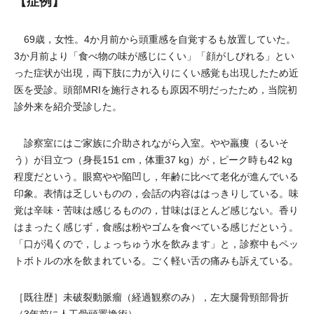
【症例】
69歳，女性。4か月前から頭重感を自覚するも放置していた。
3か月前より「食べ物の味が感じにくい」「顔がしびれる」とい
った症状が出現，両下肢に力が入りにくい感覚も出現したため近
医を受診。頭部MRIを施行されるも原因不明だったため，当院初
診外来を紹介受診した。
診察室にはご家族に介助されながら入室。やや羸痩（るいそ
う）が目立つ（身長151 cm，体重37 kg）が，ピーク時も42 kg
程度だという。眼窩やや陥凹し，年齢に比べて老化が進んでいる
印象。表情は乏しいものの，会話の内容ははっきりしている。味
覚は辛味・苦味は感じるものの，甘味はほとんど感じない。香り
はまったく感じず，食感は粉やゴムを食べている感じだという。
「口が渇くので，しょっちゅう水を飲みます」と，診察中もペッ
トボトルの水を飲まれている。ごく軽い舌の痛みも訴えている。
［既往歴］未破裂動脈瘤（経過観察のみ），左大腿骨頸部骨折