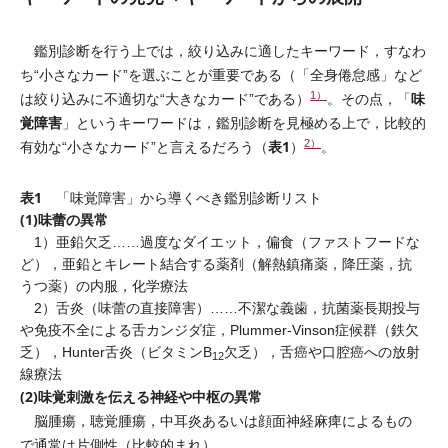
鑑別診断を行う上では，絞り込みに適したキーワード，すなわ
ち“小さなカード”を選ぶことが重要である（「全身倦怠感」など
1）
味
は絞り込みに不適切な“大きなカード”である）
。その点，「
覚障害
」というキーワードは，鑑別診断を見極める上で，比較的
2）
表1
有効な“小さなカード”と言えるだろう（
）
。
表1
「味覚障害」から導くべき鑑別診断リスト
(1)味蕾の異常
1）亜鉛欠乏……過度なダイエット，偏食（ファストフードな
ど），亜鉛とキレート結合する薬剤（解熱鎮痛薬，降圧薬，抗
うつ薬）の内服，化学療法
2）舌炎（味蕾の直接障害）……不潔な義歯，抗菌薬長期投与
や免疫不全による舌カンジダ症，Plummer-Vinson症候群（鉄欠
乏），Hunter舌炎（ビタミンB
欠乏），舌癌や口腔癌への放射
12
線療法
(2)味覚刺激を伝える神経や中枢の異常
脳腫瘍，聴覚腫瘍，中耳炎あるいは顔面神経麻痺によるもの
で通常は片側性（比較的まれ）