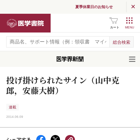
夏季休業日のお知らせ
医学書院
カート
開
投げ掛けられたサイン（山中克
郎，安藤大樹）
連載
2014.06.09
シェアする