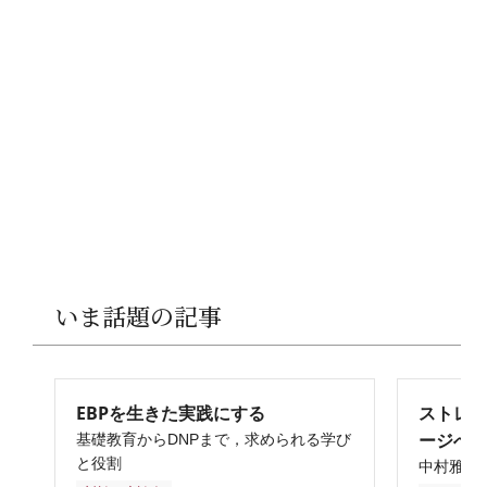
いま話題の記事
EBPを生きた実践にする
ストレ
ージへ
基礎教育からDNPまで，求められる学び
と役割
中村雅俊