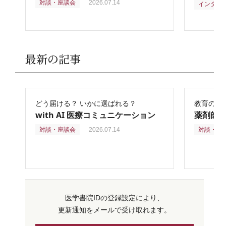
対談・座談会
2026.07.14
インタビ
最新の記事
どう届ける？ いかに選ばれる？
教育の再
with AI 医療コミュニケーション
薬剤師
対談・座談会
2026.07.14
対談・座
医学書院IDの登録設定により、
更新通知をメールで受け取れます。