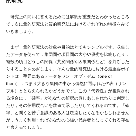
的研究
研究上の問いに答えるためには解釈が重要だとわかったところ
で，次に量的研究法と質的研究法におけるそれぞれの特徴をみて
いきましょう。
まず，量的研究法の対象や目的はとてもシンプルです。収集し
たデータを使って，集団間や項目間の大小や優劣を比較したり，
複数の項目どうしの関係（共変関係や因果関係など）を判断した
りすることをめざします。そんな量的研究法における最重要ポイ
ントは，手元にあるデータをワン・オブ・ゼム（one of
them），つまり大きな集団の中から偶然に選ばれた代表（サン
プル）ととらえられるかどうかです。この「代表性」が担保され
る場合に，「確率」があなたの解釈の良しあしを代わりに判定し
たり，その信用度合いを数値で示したりしてくれるのです。「確
率」と聞くと苦手意識のある人は敬遠したくなるかもしれません
が，うまく利用すればあなたの心強い代弁者となってくれる存在
と言えるでしょう。