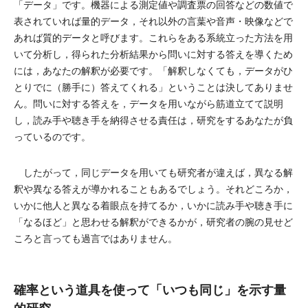
「データ」です。機器による測定値や調査票の回答などの数値で
表されていれば量的データ，それ以外の言葉や音声・映像などで
あれば質的データと呼びます。これらをある系統立った方法を用
いて分析し，得られた分析結果から問いに対する答えを導くため
には，あなたの解釈が必要です。「解釈しなくても，データがひ
とりでに（勝手に）答えてくれる」ということは決してありませ
ん。問いに対する答えを，データを用いながら筋道立てて説明
し，読み手や聴き手を納得させる責任は，研究をするあなたが負
っているのです。
したがって，同じデータを用いても研究者が違えば，異なる解
釈や異なる答えが導かれることもあるでしょう。それどころか，
いかに他人と異なる着眼点を持てるか，いかに読み手や聴き手に
「なるほど」と思わせる解釈ができるかが，研究者の腕の見せど
ころと言っても過言ではありません。
確率という道具を使って「いつも同じ」を示す量