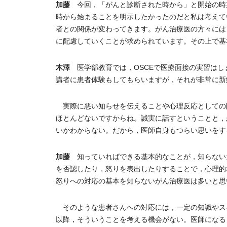
加藤
今回，「がんと診断された時から」と開始の時
時から始まることを明示したかったのだと私は考えて
者との関係が変わってきます。がん治療医の方々には
に配慮していくことが求められています。その上で基
木澤
医学部教育では，OSCEで医療面接の実習はし
講者に患者体験もしてもらいますが，それが非常に新
実際に悪い知らせを伝えることや心理反応としての
ほとんどないですからね。誠実に話すということと，
いかわからない。だから，医師自身もつらい思いをす
加藤
知っていればできる基本的なことが，知らない
を否認したり，怒りを表出したりすることで，心理的
怒りへの対応の基本を知らないがん治療医は多いと思
そのような患者さんへの対応には，一定の知識やス
以降，そういうことを考える機会がない。医師になる