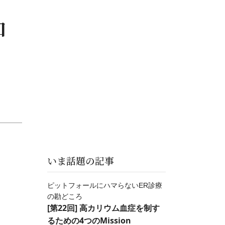
和
いま話題の記事
ピットフォールにハマらないER診療
の勘どころ
[第22回] 高カリウム血症を制す
るための4つのMission