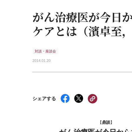
がん治療医が今日
ケアとは（濱卓至
対談・座談会
2014.01.20
シェアする
鼎談
【
】
がん治療医が今日から