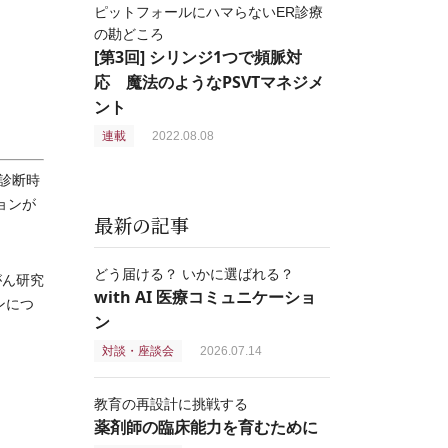
ピットフォールにハマらないER診療
の勘どころ
[第3回] シリンジ1つで頻脈対
応 魔法のようなPSVTマネジメ
ント
連載
2022.08.08
診断時
ョンが
最新の記事
どう届ける？ いかに選ばれる？
がん研究
with AI 医療コミュニケーショ
ンにつ
ン
対談・座談会
2026.07.14
教育の再設計に挑戦する
薬剤師の臨床能力を育むために