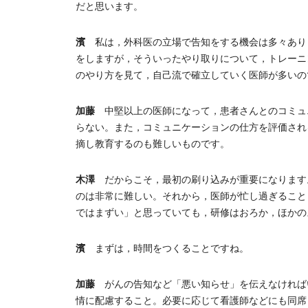
だと思います。
濱
私は，外科医の立場で告知をする機会は多々あり
をしますが，そういったやり取りについて，トレーニ
のやり方を見て，自己流で確立していく医師が多いの
加藤
中堅以上の医師になって，患者さんとのコミュ
らない。また，コミュニケーションの仕方を評価され
摘し教育するのも難しいものです。
木澤
だからこそ，最初の刷り込みが重要になります
のは非常に難しい。それから，医師が忙し過ぎること
ではまずい」と思っていても，研修はおろか，ほかの
濱
まずは，時間をつくることですね。
加藤
がんの告知など「悪い知らせ」を伝えなければ
情に配慮すること。必要に応じて看護師などにも同席