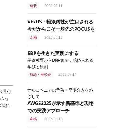
連載
2024.03.11
VExUS：輸液耐性が注目される
今だからこそ一歩先のPOCUSを
寄稿
2025.05.13
EBPを生きた実践にする
基礎教育からDNPまで，求められる
学びと役割
対談・座談会
2026.07.14
サルコペニアの予防・早期介入をめ
位置付
ざして
ョン」
AWGS2025が示す新基準と現場
決策に
での実践アプローチ
寄稿
2026.03.10