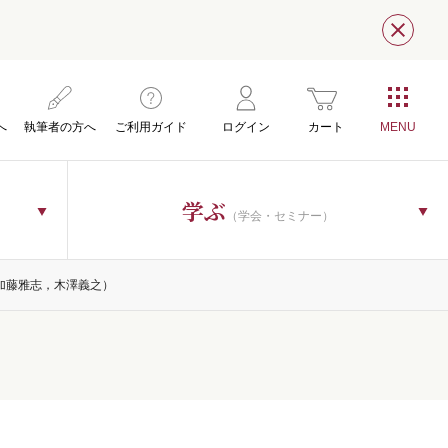
閉じ
へ
執筆者の方へ
ご利用ガイド
ログイン
カート
学ぶ
（学会・セミナー）
加藤雅志，木澤義之）