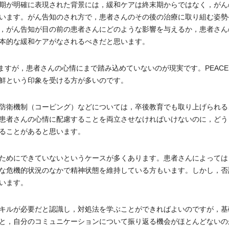
期が明確に表現された背景には，緩和ケアは終末期からではなく，がん
います。がん告知のされ方で，患者さんのその後の治療に取り組む姿勢
，がん告知が目の前の患者さんにどのような影響を与えるか，患者さん
本的な緩和ケアがなされるべきだと思います。
ますが，患者さんの心情にまで踏み込めていないのが現実です。PEAC
鮮という印象を受ける方が多いのです。
防衛機制（コーピング）などについては，卒後教育でも取り上げられる
患者さんの心情に配慮することを両立させなければいけないのに，どう
ることがあると思います。
ためにできていないというケースが多くあります。患者さんによっては
な危機的状況のなかで精神状態を維持している方もいます。しかし，否
います。
キルが必要だと認識し，対処法を学ぶことができればよいのですが，基
と，自分のコミュニケーションについて振り返る機会がほとんどないの