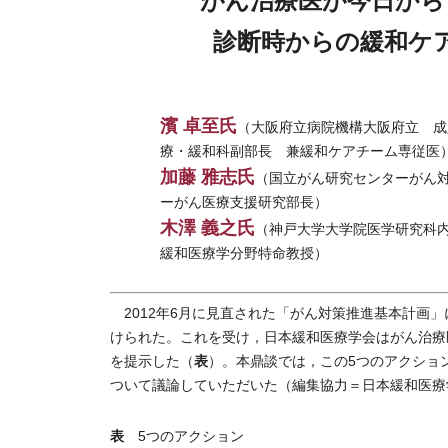
診断時からの緩和ケ
濱 卓至氏
（大阪府立病院機構大阪府立 成
療・緩和科副部長 兼緩和ケアチーム専従医
加藤 雅志氏
（国立がん研究センターがん
ーがん医療支援研究部長）
木澤 義之氏
（神戸大学大学院医学研究科
緩和医療学分野特命教授）
2012年6月に見直された「がん対策推進基本計画
けられた。これを受け，日本緩和医療学会はがん治療
表
を提示した（
）。本鼎談では，この5つのアクショ
ついて議論していただいた（編集協力＝日本緩和医療
表
5つのアクション