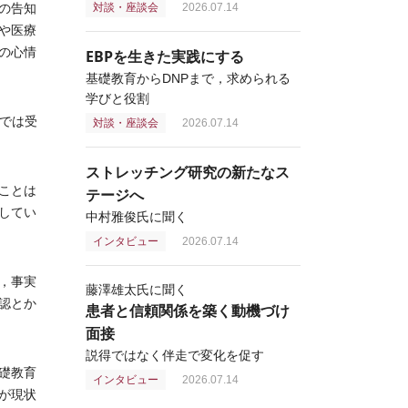
の告知
対談・座談会
2026.07.14
や医療
の心情
EBPを生きた実践にする
基礎教育からDNPまで，求められる
学びと役割
Eでは受
対談・座談会
2026.07.14
ストレッチング研究の新たなス
ことは
テージへ
してい
中村雅俊氏に聞く
インタビュー
2026.07.14
，事実
藤澤雄太氏に聞く
認とか
患者と信頼関係を築く動機づけ
面接
説得ではなく伴走で変化を促す
礎教育
インタビュー
2026.07.14
が現状