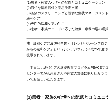
(1)患者・家族の心情への配慮とコミュニケーション
(2)適切な情報提供と意思決定支援
(3)苦痛のスクリーニングと適切な症状マネージメン
緩和ケア）
(4)専門的緩和ケアの利用
(5)患者・家族のニードに応じた治療・療養の場の選
濱
緩和ケア普及啓発事業・オレンジバルーンプロジェ
からの緩和ケア」というシンポジウム（平成25年度
提示されています。
本日は，緩和ケアの継続教育プログラムPEACEプ
センターでがん患者さんや家族の支援に取り組みつつ
いてお話しいただきます。
(1)患者・家族の心情への配慮とコミュニ