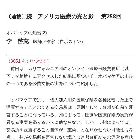
続 アメリカ医療の光と影 第258回
〔連載〕
オバマケアの船出(2)
李 啓充
医師／作家（在ボストン）
（
3051号よりつづく
）
前回は，カリフォルニア州のオンライン医療保険交易所（以
下，交易所）にアクセスした結果に基づいて，オバマケアの主眼
の一つである公費支援の実際について紹介した。
オバマケアでは，「個人加入用の医療保険を各種比較した上で
購買する」ことのできる交易所は，原則として，各州が自前で運
営することになっている。州によって，医療や医療保険の実態が
異なる事実を鑑みるからに他ならない。しかし，州によっては，
交易所を設置すること自体が「重荷」となりかねない可能性も考
慮し，州が交易所を運営しない場合は連邦政府がその運営を肩代