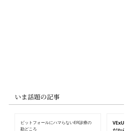
いま話題の記事
VExU
ピットフォールにハマらないER診療の
勘どころ
だからこ