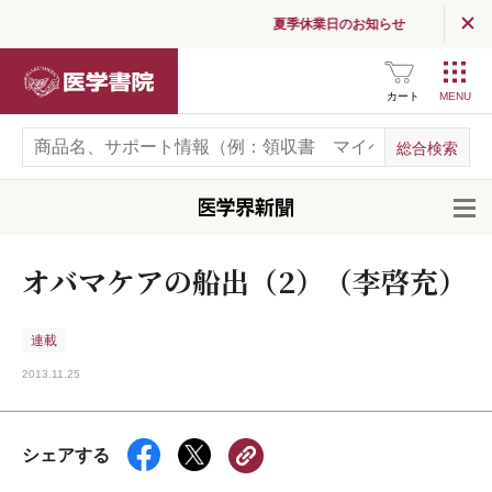
夏季休業日のお知らせ
医学書院
カート
開
オバマケアの船出（2）（李啓充）
連載
2013.11.25
シェアする