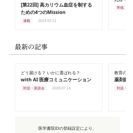
[第22回] 高カリウム血症を制する
寄稿
2
ための4つのMission
連載
2024.03.11
最新の記事
どう届ける？ いかに選ばれる？
教育の再
with AI 医療コミュニケーション
薬剤師
対談・座談会
2026.07.14
対談・座
医学書院IDの登録設定により、