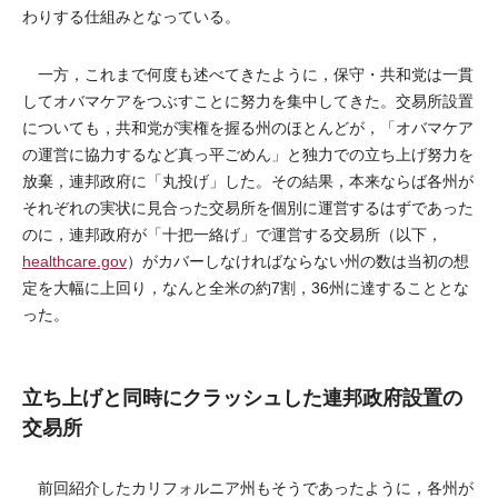
わりする仕組みとなっている。
一方，これまで何度も述べてきたように，保守・共和党は一貫
してオバマケアをつぶすことに努力を集中してきた。交易所設置
についても，共和党が実権を握る州のほとんどが，「オバマケア
の運営に協力するなど真っ平ごめん」と独力での立ち上げ努力を
放棄，連邦政府に「丸投げ」した。その結果，本来ならば各州が
それぞれの実状に見合った交易所を個別に運営するはずであった
のに，連邦政府が「十把一絡げ」で運営する交易所（以下，
healthcare.gov
）がカバーしなければならない州の数は当初の想
定を大幅に上回り，なんと全米の約7割，36州に達することとな
った。
立ち上げと同時にクラッシュした連邦政府設置の
交易所
前回紹介したカリフォルニア州もそうであったように，各州が