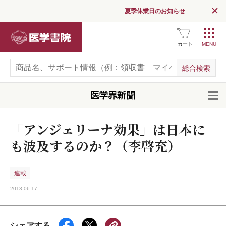
夏季休業日のお知らせ
医学書院
カート
開
「アンジェリーナ効果」は日本に
も波及するのか？（李啓充）
連載
2013.06.17
シェアする