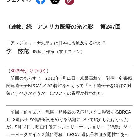
続 アメリカ医療の光と影 第247回
〔連載〕
「アンジェリーナ効果」は日本にも波及するのか？
李 啓充
医師／作家（在ボストン）
（
3029号よりつづく
）
前回のあらすじ：2013年4月15日，米最高裁で，乳癌・卵巣癌
関連遺伝子BRCA1／2の特許をめぐって「ヒト遺伝子を特許の対
象とすべきかどうか」についての審理が行われた。
前回・前々回と，乳癌・卵巣癌の発症リスクに影響するBRCA
1／2遺伝子の特許訴訟をめぐる話題について紹介したばかりだ
が，5月14日，映画俳優アンジェリーナ・ジョリー（38歳）がニ
ューヨークタイムズ紙に寄稿，BRCA1遺伝子検査が陽性であっ