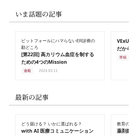
いま話題の記事
VExU
ピットフォールにハマらないER診療の
勘どころ
だからこ
[第22回] 高カリウム血症を制する
寄稿
2
ための4つのMission
連載
2024.03.11
最新の記事
どう届ける？ いかに選ばれる？
教育の再
with AI 医療コミュニケーション
薬剤師