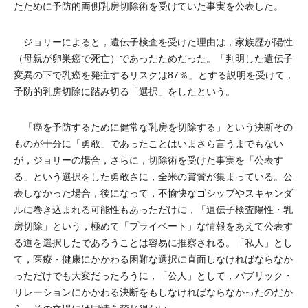
たために予防的両側乳房切除術を受けていた事実を公表した。
ジョリーによると，遺伝子検査を受けた理由は，家族歴が陽性
（母親が卵巣癌で死亡）であったためだった。「判明した遺伝子
変異の下で乳癌を発症するリスクは87％」とする説明を受けて，
予防的乳房切除に踏み切る「選択」をしたという。
「癌を予防するために健常な乳房を切除する」という決断その
ものが十分に「勇敢」であったことはいまさら言うまでもない
が，ジョリーの場合，さらに，切除術を受けた事実を「公表す
る」という選択をした勇敢さに，全米の賞賛が集まっている。公
表しなかった場合，後になって，不愉快なゴシップやスキャンダ
ルに巻き込まれる可能性もあっただけに，「遺伝子検査陽性・乳
房切除」という，極めて「プライベート」な情報をあえて公表す
る道を選択したであろうことは容易に推察される。「私人」とし
て，医療・健康にかかわる困難な選択に直面しなければならなか
っただけでも大変だったろうに，「公人」として，パブリック・
リレーションにかかわる決断をもしなければならなかったのだか