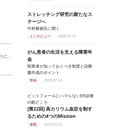
ストレッチング研究の新たなス
テージへ
中村雅俊氏に聞く
インタビュー
2026.07.14
がん患者の生活を支える障害年
うに，
金
医療者が知っておくべき制度と診断
書作成のポイント
寄稿
2026.07.14
ピットフォールにハマらないER診療
の勘どころ
[第22回] 高カリウム血症を制す
るための4つのMission
連載
2024.03.11