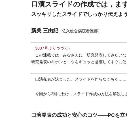
口演スライドの作成では，ま
スッキリしたスライドでしっかり伝えよ
新美 三由紀
（佐久総合病院看護部）
（
3007号よりつづく
）
この連載では，みなさんに「研究発表してみたいな
研究発表のキホンとコツをギュッと凝縮してすぐに使
口演発表が決まった。スライドを作らなくちゃ……
今回から2回にわけ，スライド作成の方法を解説し
口演発表の成功と安心のコツ――PCを立