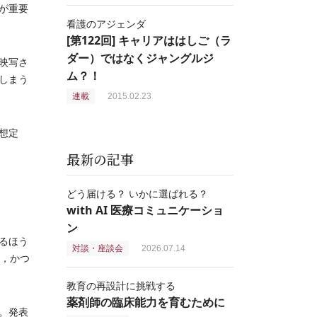
が重要
看護のアジェンダ
[第122回] キャリアははしご（ラ
ダー）ではなくジャングルジ
映写さ
ム？！
しまう
連載
2015.02.23
想定
最新の記事
どう届ける？ いかに選ばれる？
with AI 医療コミュニケーショ
ン
るほう
対談・座談会
2026.07.14
れ，かつ
教育の再設計に挑戦する
薬剤師の臨床能力を育むために
。発表