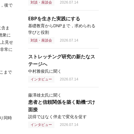
対談・座談会
2026.07.14
と，後で
EBPを生きた実践にする
基礎教育からDNPまで，求められる
に含ま
学びと役割
聴衆に
対談・座談会
2026.07.14
以上見せ
が非常に
ストレッチング研究の新たなス
テージへ
中村雅俊氏に聞く
こまで
インタビュー
2026.07.14
藤澤雄太氏に聞く
患者と信頼関係を築く動機づけ
面接
説得ではなく伴走で変化を促す
り同時
インタビュー
2026.07.14