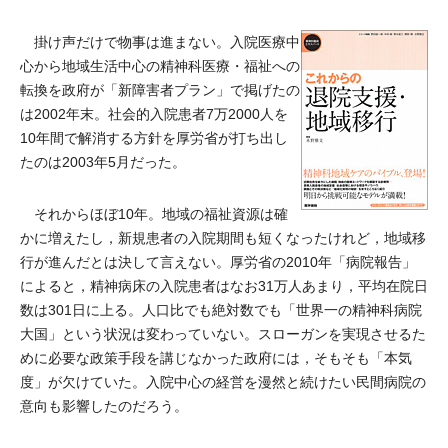
掛け声だけで物事は進まない。入院医療中
心から地域生活中心の精神科医療・福祉への
転換を政府が「新障害者プラン」で掲げたの
は2002年末。社会的入院患者7万2000人を
10年間で解消する方針を厚労省が打ち出し
たのは2003年5月だった。
それからほぼ10年。地域の福祉資源は確
かに増えたし，新規患者の入院期間も短くなったけれど，地域移
行が進んだとは決して言えない。厚労省の2010年「病院報告」
によると，精神病床の入院患者はなお31万人あまり，平均在院日
数は301日に上る。人口比でも絶対数でも「世界一の精神科病院
大国」という状況は変わっていない。スローガンを実現させるた
めに必要な政策手段を講じなかった政府には，そもそも「本気
度」が欠けていた。入院中心の経営を漫然と続けたい民間病院の
意向も影響したのだろう。