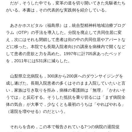
だが，そうした中でも，変革の道を切り開いてきた先駆者たち
がいる。本書は，その代表的な実践例を紹介している。
あさかホスピタル（福島県）は，統合型精神科地域治療プログ
ラム（OTP）の手法を導入した。分院を廃止して共同住居に変
え，次にはそれも閉鎖して患者は街の中の共同住居やアパートな
どに移った。本院でも長期入院者向けの講座を病棟内で開くなど
して患者の意欲と力を高めた。1997年に計705床あったベッド
を，2011年には531床に減らした。
山梨県立北病院も，300床から200床へのダウンサイジングを
成し遂げた。長期入院患者の多くはそのまま入院していたいと言
い，家族は引き取りを拒み，病棟の看護師は「無理」「かわいそ
うでは」と反応する。そうした抵抗を乗り切るには「まず病院全
体の気合」が大事で，少なくとも最初のうちは「やればやれる」
（退院を増やせる）のだという。
それらを含め，この本で報告されている7つの病院の退院促