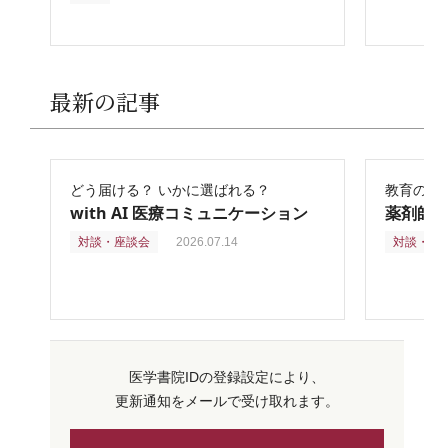
最新の記事
どう届ける？ いかに選ばれる？
教育の再
with AI 医療コミュニケーション
薬剤師
対談・座談会
2026.07.14
対談・座
医学書院IDの登録設定により、
更新通知をメールで受け取れます。