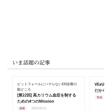
いま話題の記事
VExU
ピットフォールにハマらないER診療の
勘どころ
だからこ
[第22回] 高カリウム血症を制する
寄稿
2
ための4つのMission
連載
2024.03.11