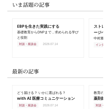
いま話題の記事
EBPを生きた実践にする
ストレ
ージへ
基礎教育からDNPまで，求められる学び
と役割
中村雅俊
対談・座談会
2026.07.14
インタビ
最新の記事
どう届ける？ いかに選ばれる？
教育の再
with AI 医療コミュニケーション
薬剤師
対談・座談会
2026.07.14
対談・座