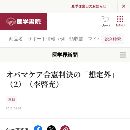
夏季休業日のお知らせ
医学書院
カート
開
オバマケア合憲判決の「想定外」
（2）（李啓充）
連載
2012.09.03
シェアする