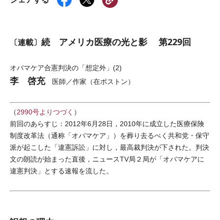
続 アメリカ医療の光と影 第229回
〔連載〕
オバマケア合憲判決の「想定外」(2)
李 啓充
医師／作家（在ボストン）
（
2990号よりつづく
）
前回のあらすじ：2012年6月28日，2010年に成立した医療保険
制度改革法（通称「オバマケア」）を葬り去るべく共和党・保守
派が起こした「違憲訴訟」に対し，最高裁判決が下された。判決
文の朗読が始まった直後，ニュースTV局２局が「オバマケアに
違憲判決」とする速報を流した。