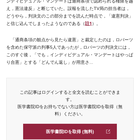
ンディビデュアル・マンデートは通商条項で認められる権限を越
え，憲法違反」と断じていた。誤報を流したTV局の担当者は，
どうやら，判決文のこの部分までを読んだ時点で，「違憲判決」
註1
と信じ込んでしまったようなのである（
）。
「通商条項の観点から見たら違憲」と裁定したのは，ロバーツ
を含めた保守派の判事5人であったが，ロバーツの判決文には，
このすぐ後，「でも，インディビデュアル・マンデートはやっぱ
り合憲」とする「どんでん返し」が用意さ...
この記事はログインすると全文を読むことができま
す。
医学書院IDをお持ちでない方は医学書院IDを取得（無
料）ください。
医学書院IDを取得 (無料)