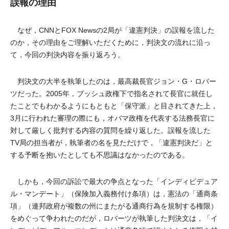
誤報の理由
なぜ，CNNとFOX Newsの2局が「違憲判決」の誤報を流した
のか，その理由をご理解いただくために，判決文の流れに沿っ
て，今回の判決内容を振り返ろう。
判決文の大半を執筆したのは，最高裁長官ジョン・G・ロバー
ツだった。2005年，ブッシュ政権下で指名されて長官に就任し
たことでもわかるようにもともと「保守派」と目されてきた上，
3月に行われた審理の際にも，オバマ政権を代表する法務長官に
対して厳しく批判する内容の質問を繰り返した。誤報を流した
TV局の担当者が，執筆者の名を見ただけで，「違憲判決だ」と
する予断を抱いたとしても不思議はなかったのである。
しかも，今回の訴訟で最大の争点となった「インディビデュア
ル・マンデート」（保険加入義務付け条項）は，憲法の「通商条
項」（連邦政府が複数の州にまたがる通商行為を規制する権限）
をめぐって争われたのだが，ロバーツが執筆した判決文は，「イ