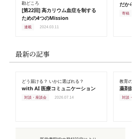
勘どころ
だからこ
[第22回] 高カリウム血症を制する
寄稿
2
ための4つのMission
連載
2024.03.11
最新の記事
どう届ける？ いかに選ばれる？
教育の再
with AI 医療コミュニケーション
薬剤師
対談・座談会
2026.07.14
対談・座