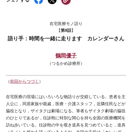
在宅医療モノ語り
第9話
【
】
語り手：時間を一緒に走ります カレンダーさん
鶴岡優子
（つるかめ診療所）
（
前回からつづく
）
在宅医療の現場にはいろいろな物語りが交錯している。患者を主
人公に，同居家族や親戚，医療・介護スタッフ，近隣住民などが
脇役となり，ザイタクは劇場になる。筆者もザイタク劇場の脇役
のひとりであるが，往診鞄に特別な関心を持ち全国の医療機関を
訪ね歩いている。往診鞄の中を覗き道具を見つめていると，道具