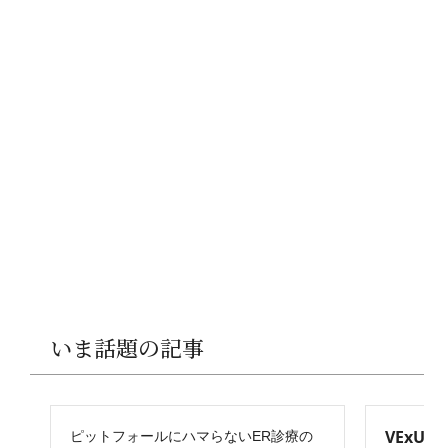
いま話題の記事
VExU
ピットフォールにハマらないER診療の