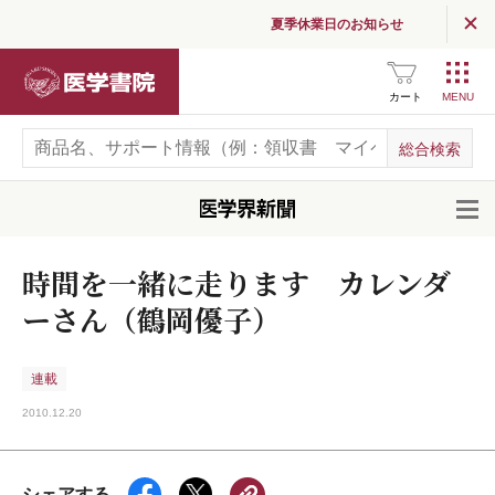
夏季休業日のお知らせ
医学書院
カート
開
時間を一緒に走ります カレンダ
ーさん（鶴岡優子）
連載
2010.12.20
シェアする