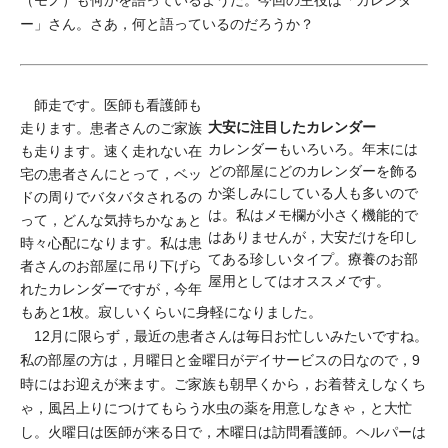
（モノ）も何かを語っているようだ。今回の主役は「カレンダ
ー」さん。さあ，何と語っているのだろうか？
師走です。医師も看護師も
大安に注目したカレンダー
走ります。患者さんのご家族
カレンダーもいろいろ。年末には
も走ります。速く走れない在
どの部屋にどのカレンダーを飾る
宅の患者さんにとって，ベッ
か楽しみにしている人も多いので
ドの周りでバタバタされるの
は。私はメモ欄が小さく機能的で
って，どんな気持ちかなぁと
はありませんが，大安だけを印し
時々心配になります。私は患
てある珍しいタイプ。療養のお部
者さんのお部屋に吊り下げら
屋用としてはオススメです。
れたカレンダーですが，今年
もあと1枚。寂しいくらいに身軽になりました。
12月に限らず，最近の患者さんは毎日お忙しいみたいですね。
私の部屋の方は，月曜日と金曜日がデイサービスの日なので，9
時にはお迎えが来ます。ご家族も朝早くから，お着替えしなくち
ゃ，風呂上りにつけてもらう水虫の薬を用意しなきゃ，と大忙
し。火曜日は医師が来る日で，木曜日は訪問看護師。ヘルパーは