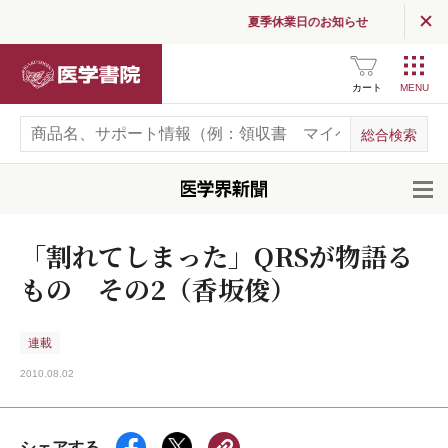
夏季休業日のお知らせ
医学書院
カート
開
「割れてしまった」QRSが物語る
もの その2（香坂俊）
連載
2010.08.02
シェアする