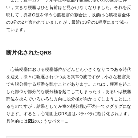
また，近年カテーテル手技や抗血小板薬の使い方の進歩に伴
い，大きな梗塞はひと昔前ほど見かけなくなりました。それを反
映して，異常Q波を伴う心筋梗塞の割合は，以前は心筋梗塞全体
の3分の2と言われていましたが，最近は3分の1程度にまで減っ
ています。
断片化されたQRS
心筋梗塞における梗塞部位がどんどん小さくなりつつある時代
を迎え，徐々に駆逐されつつある異常Q波ですが，小さな梗塞巣
でも脱分極する順番を乱すことがあります。これは，梗塞を起こ
した部位が部分的な脱分極を起こしてしまったり，あるいは梗塞
部位を挟んでいろいろな方向に脱分極が向かってしまうことによ
るものですが，結果として左室の脱分極が不均一でジグザグにな
ります。すると，心電図上QRS波はバラバラに断片化されます。
図2
具体的には
のようなパター...