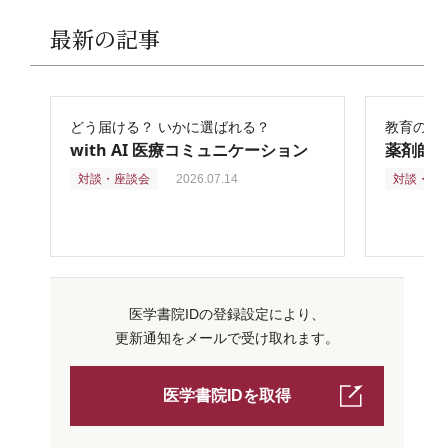
最新の記事
どう届ける？ いかに選ばれる？
教育の再
with AI 医療コミュニケーション
薬剤師
対談・座談会
2026.07.14
対談・座
医学書院IDの登録設定により、
更新通知をメールで受け取れます。
医学書院IDを取得