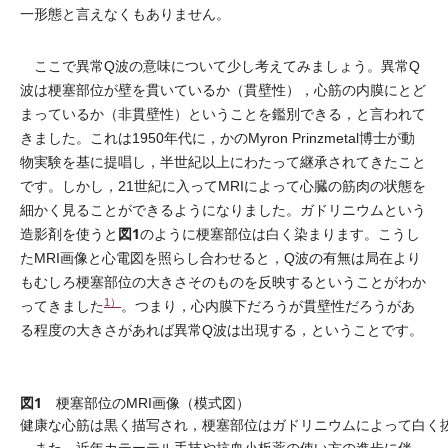
一形態と言えなくもありません。
ここで異常Q波の意味について少し考えてみましょう。異常Q
波は梗塞部位が壁を貫いているか（貫壁性），心筋の内膜にとど
まっているか（非貫壁性）ということを鑑別できる，と言われて
きました。これは1950年代に，かのMyron Prinzmetal博士が動
物実験を基に提唱し，半世紀以上にわたって継承されてきたこと
です。しかし，21世紀に入ってMRIによって心臓の筋肉の状態を
細かく見ることができるようになりました。ガドリニウムという
図1
造影剤を使うと
のように梗塞部位は白く染まります。こうし
たMRI画像と心電図を照らし合わせると，Q波の有無は局在より
もむしろ梗塞部位の大きさそのものを反映するということがわか
1）
ってきました
。つまり，心内膜下だろうが貫壁性だろうがあ
る程度の大きさがあれば異常Q波は出現する，ということです。
図1
梗塞部位のMRI画像（模式図）
健康な心筋は黒く描写され，梗塞部位はガドリニウムによって白く