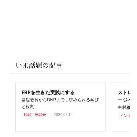
いま話題の記事
EBPを生きた実践にする
ストレ
ージへ
基礎教育からDNPまで，求められる学び
と役割
中村雅俊
対談・座談会
2026.07.14
インタビ