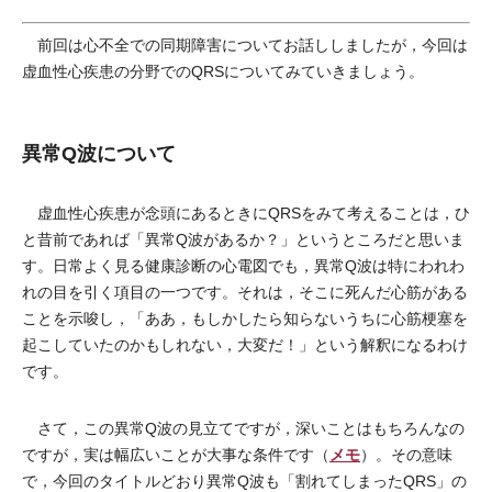
前回は心不全での同期障害についてお話ししましたが，今回は
虚血性心疾患の分野でのQRSについてみていきましょう。
異常Q波について
虚血性心疾患が念頭にあるときにQRSをみて考えることは，ひ
と昔前であれば「異常Q波があるか？」というところだと思いま
す。日常よく見る健康診断の心電図でも，異常Q波は特にわれわ
れの目を引く項目の一つです。それは，そこに死んだ心筋がある
ことを示唆し，「ああ，もしかしたら知らないうちに心筋梗塞を
起こしていたのかもしれない，大変だ！」という解釈になるわけ
です。
さて，この異常Q波の見立てですが，深いことはもちろんなの
メモ
ですが，実は幅広いことが大事な条件です（
）。その意味
で，今回のタイトルどおり異常Q波も「割れてしまったQRS」の