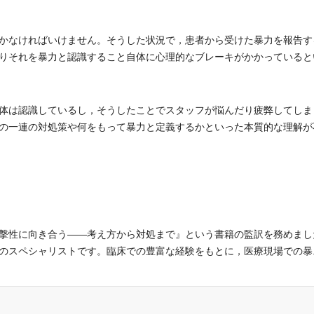
かなければいけません。そうした状況で，患者から受けた暴力を報告す
りそれを暴力と認識すること自体に心理的なブレーキがかかっていると
体は認識しているし，そうしたことでスタッフが悩んだり疲弊してしま
の一連の対処策や何をもって暴力と定義するかといった本質的な理解が
撃性に向き合う――考え方から対処まで』という書籍の監訳を務めまし
スペシャリストです。臨床での豊富な経験をもとに，医療現場での暴..