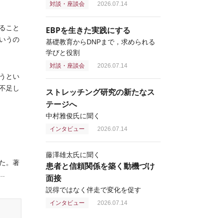
対談・座談会
2026.07.14
ること
EBPを生きた実践にする
いうの
基礎教育からDNPまで，求められる
学びと役割
対談・座談会
2026.07.14
うとい
不足し
ストレッチング研究の新たなス
テージへ
中村雅俊氏に聞く
インタビュー
2026.07.14
藤澤雄太氏に聞く
た。著
患者と信頼関係を築く動機づけ
.
面接
説得ではなく伴走で変化を促す
インタビュー
2026.07.14