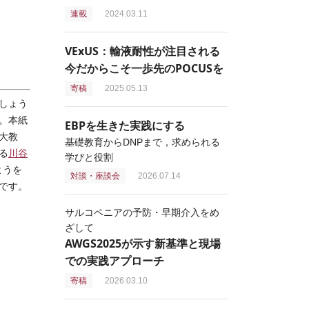
連載
2024.03.11
VExUS：輸液耐性が注目される
今だからこそ一歩先のPOCUSを
寄稿
2025.05.13
しょう
。本紙
EBPを生きた実践にする
大教
基礎教育からDNPまで，求められる
る
川谷
学びと役割
ようを
対談・座談会
2026.07.14
です。
サルコペニアの予防・早期介入をめ
ざして
AWGS2025が示す新基準と現場
での実践アプローチ
寄稿
2026.03.10