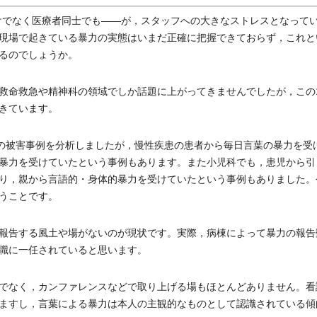
でなく医療者同士でも――が，スタッフへの大きなストレスとなって
現場で起きている暴力の実態はいまだ正確に把握できておらず，これと
るのでしょうか。
命救急や精神科の領域でしか話題に上がってきませんでしたが，この1
きています。
の被害事例を分析しましたが，慢性疾患の患者から毎日言葉の暴力を受
暴力を受けていたという事例もあります。また小児科でも，患児から引
り，親から言語的・身体的暴力を受けていたという事例もありました。
うことです。
報告する風土や場がないのが現状です。実際，病棟によって暴力の報告
職に一任されていると思います。
でなく，カンファレンスなどで取り上げる場もほとんどありません。看
ますし，言葉による暴力は本人の主観的なものとして認識されている傾