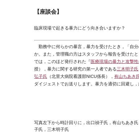
【座談会】
臨床現場で起きる暴力にどう向き合いますか？
勤務中に何らかの暴言，暴力を受けたとき，「自分
か。また，管理職の方はスタッフから報告を受けたと
では，このほど発行された『
医療現場の暴力と攻撃性
授），暴力に関する研究の第一人者である
三木明子氏
弘子氏
（北里大病院看護部NICU係長），
有山ちあき
ダイジェストでお送りします。暴力を適切に回避し，
写真左下から時計回りに，出口禎子氏，有山ちあき氏
子氏，三木明子氏