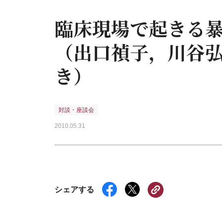
臨床現場で起きる
（出口禎子，川谷
き）
対談・座談会
2010.05.31
シェアする