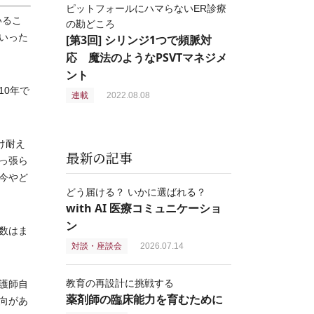
ピットフォールにハマらないER診療
いるこ
の勘どころ
いった
[第3回] シリンジ1つで頻脈対
応 魔法のようなPSVTマネジメ
ント
0年で
連載
2022.08.08
け耐え
最新の記事
っ張ら
今やど
どう届ける？ いかに選ばれる？
with AI 医療コミュニケーショ
ン
数はま
対談・座談会
2026.07.14
教育の再設計に挑戦する
護師自
薬剤師の臨床能力を育むために
向があ