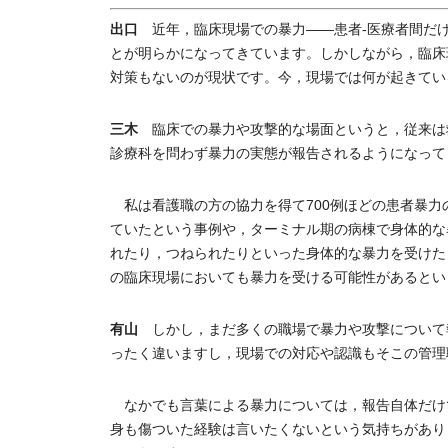
出口
近年，臨床現場での暴力――患者-医療者間だけ
とが明らかになってきています。しかしながら，臨床
対策もないのが現状です。今，現場では何が起きてい
三木
臨床での暴力や攻撃的な場面というと，従来は救
診療科を問わず暴力の実態が報告されるようになって
私は看護職の方の協力を得て700例ほどの患者暴力
ていたという事例や，ターミナル期の病棟で身体的な
れたり，つねられたりといった身体的な暴力を受けた
の臨床現場においても暴力を受ける可能性があるとい
有山
しかし，まだ多くの職場で暴力や攻撃について
ったく違いますし，現場での対応や認識もそこの管理
なかでも言葉による暴力については，報告自体だけ
身も傷ついた経験は言いたくないという気持ちがあり