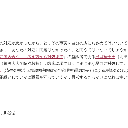
の対応が悪かったから」と，その事実を自分の胸におさめてはいないで
き，「あなたの対応に問題はなかったの」と問うてはいないでしょうか
に向き合う――考え方から対処まで
』の監訳者である
出口禎子氏
（北里
（筑波大大学院准教授），臨床現場で日々さまざまな暴力に対処してい
氏
（済生会横浜市東部病院医療安全管理室看護師長）による座談会のも
組織としていかに職員を守っていくか，再考するきっかけになれば幸い
，川谷弘