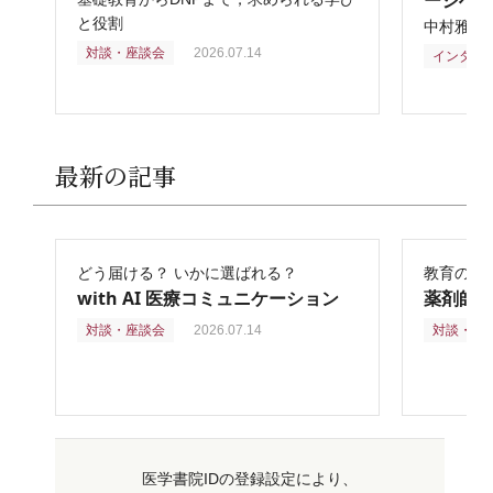
ージへ
と役割
中村雅俊
対談・座談会
2026.07.14
インタビ
最新の記事
どう届ける？ いかに選ばれる？
教育の再
with AI 医療コミュニケーション
薬剤師
対談・座談会
2026.07.14
対談・座
医学書院IDの登録設定により、