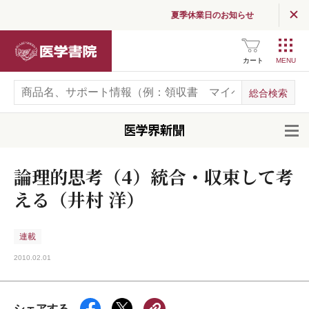
夏季休業日のお知らせ
医学書院
カート
開
論理的思考（4）統合・収束して考
える（井村 洋）
連載
2010.02.01
シェアする