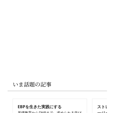
いま話題の記事
EBPを生きた実践にする
ストレ
基礎教育からDNPまで，求められる学び