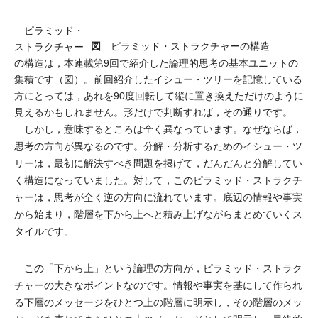
ピラミッド・
図
ピラミッド・ストラクチャーの構造
ストラクチャー
の構造は，本連載第9回で紹介した論理的思考の基本ユニットの
集積です（図）。前回紹介したイシュー・ツリーを記憶している
方にとっては，あれを90度回転して縦に置き換えただけのように
見えるかもしれません。形だけで判断すれば，その通りです。
しかし，意味するところは全く異なっています。なぜならば，
思考の方向が異なるのです。分解・分析するためのイシュー・ツ
リーは，最初に解決すべき問題を掲げて，だんだんと分解してい
く構造になっていました。対して，このピラミッド・ストラクチ
ャーは，思考が全く逆の方向に流れています。底辺の情報や事実
から始まり，階層を下から上へと積み上げながらまとめていくス
タイルです。
この「下から上」という論理の方向が，ピラミッド・ストラク
チャーの大きなポイントなのです。情報や事実を基にして作られ
る下層のメッセージをひとつ上の階層に明示し，その階層のメッ