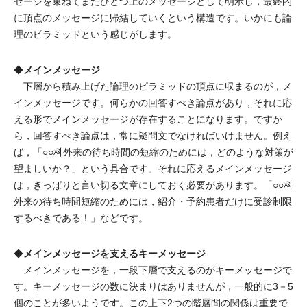
セージを束ねてまたひとつ上のメッセージとして明示し，最終的
に頂点のメッセージに帰結していくという構造です。いかにも論
理のピラミッドという感じがします。
メインメッセージ
◆
下層から積み上げた論理のピラミッドの頂点に収まるのが，メ
インメッセージです。何らかの回答すべき論点があり，それに応
える形でメインメッセージが存在することになります。ですか
ら，回答すべき論点は，常に疑問文でなければいけません。例え
ば，「○○科外来の待ち時間の短縮のためには，どのような対策が
望ましいか？」という具合です。それに応えるメインメッセージ
は，きっぱりと言い切る文章にしておく必要があります。「○○科
外来の待ち時間短縮のためには，紹介・予約患者だけに受診制限
するべきである！」などです。
メインメッセージを支えるキーメッセージ
◆
メインメッセージを，一段下層で支えるのがキーメッセージで
す。キーメッセージの数に決まりはありませんが，一般的に3－5
個のことが多いようです。この上下2つの階層間の関係は重要で