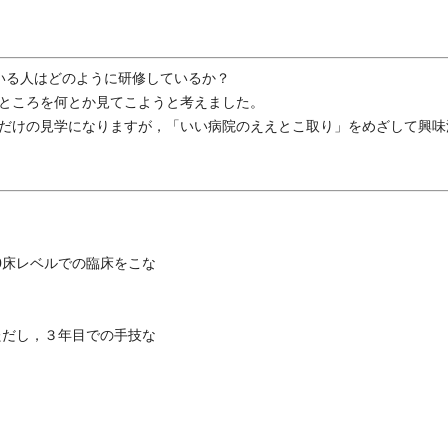
いる人はどのように研修しているか？
ところを何とか見てこようと考えました。
だけの見学になりますが，「いい病院のええとこ取り」をめざして興味
0床レベルでの臨床をこな
ただし，３年目での手技な