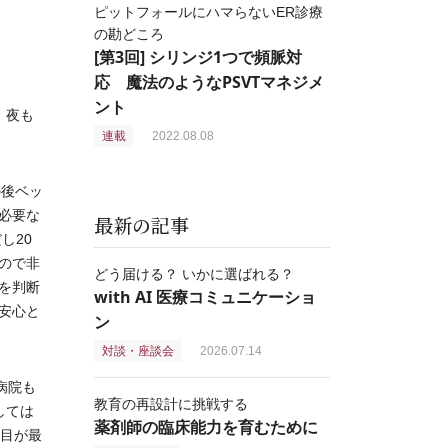
ピットフォールにハマらないER診療
の勘どころ
[第3回] シリンジ1つで頻脈対
応 魔法のようなPSVTマネジメ
ント
。夜も
連載
2022.08.08
の後ベッ
必要な
最新の記事
し20
ので非
どう届ける？ いかに選ばれる？
を判断
with AI 医療コミュニケーショ
安心と
ン
対談・座談会
2026.07.14
病院も
教育の再設計に挑戦する
しては
薬剤師の臨床能力を育むために
年目が最