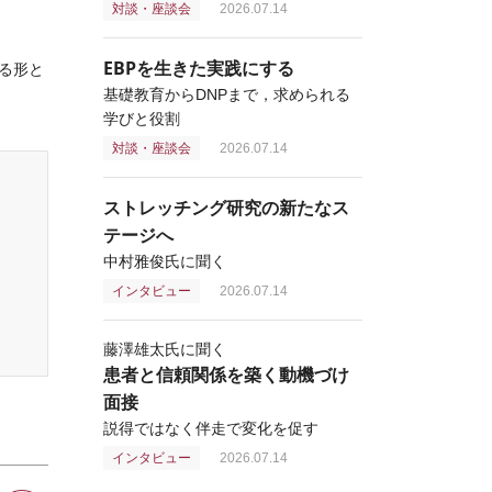
対談・座談会
2026.07.14
EBPを生きた実践にする
る形と
基礎教育からDNPまで，求められる
学びと役割
対談・座談会
2026.07.14
ストレッチング研究の新たなス
テージへ
中村雅俊氏に聞く
インタビュー
2026.07.14
藤澤雄太氏に聞く
患者と信頼関係を築く動機づけ
面接
説得ではなく伴走で変化を促す
インタビュー
2026.07.14