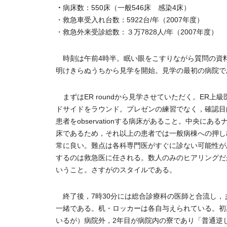
・
病床数：550床（一般546床 感染4床）
・救急車受入れ台数：5922台/年（2007年度）
・救急外来受診総数：３万7828人/年（2007年度）
時刻は午前4時半。眠い眼をこすりながら質問の資
明けきらぬうちから見学を開始。見学の最初の病院で
まずはER roundから見学させていただく。ER
ドサイドをラウンド。プレゼンの練習でなく，確認目
患者をobservationする病床があること。中央
床であるため，それ以上の患者では一般病棟への押し
常に良い。難点は各科専門医がすぐに診ない可能性が
するのは救急医に任される。数人のみのヒアリングだ
いうこと。さすがのスタイルである。
終了後，7時30分には総合診療科の医師と合流し，
一緒である。机・ロッカーは各自与えられている。初
いるが）病院外，2年目が病院内の寮であり「普通逆