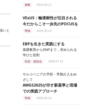
連載
2024.03.11
VExUS：輸液耐性が注目される
今だからこそ一歩先のPOCUSを
深いと
寄稿
2025.05.13
EBPを生きた実践にする
基礎教育からDNPまで，求められる
学びと役割
対談・座談会
2026.07.14
サルコペニアの予防・早期介入をめ
ざして
AWGS2025が示す新基準と現場
での実践アプローチ
寄稿
2026.03.10