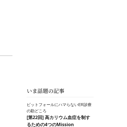
いま話題の記事
ピットフォールにハマらないER診療
の勘どころ
[第22回] 高カリウム血症を制す
るための4つのMission