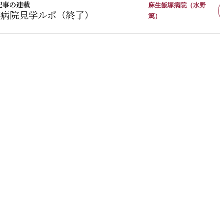
記事の連載
麻生飯塚病院（水野
修病院見学ルポ（終了）
篤）