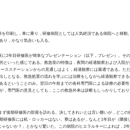
料を印刷し，車に乗り，研修病院としては人気絶頂である病院へと移動
あり，かなり気合いも入る。
上級医に2年目研修医が簡単なプレゼンテーション（以下，プレゼン）。そ
的といった感じである。救急室の特徴は，夜間の経過観察および入院が
にあるナースステーションからの見通しはよく，経過観察には最適である。ただ
出しとなる。救急処置の流れを学ぶには治療をしながら経過観察できる
あるということのみ。翌日の午前までの各科専門医による診療の必要性
が，専門医の意見としても，ここの救急外来は診断もしっかりしており
まず後期研修医の部屋を訪れる。決してきれいとは言い難いが，どこの
期研修医には机・ロッカーはない。寮はあるが，なんと1年目が（隣接
じゃないか？」とかなり驚いた。この病院のヒエラルキーによれば，2