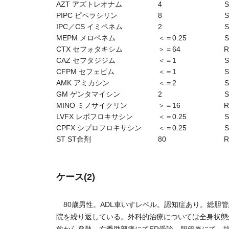
AZT アズトレオナム
4
S
PIPC ピペラシリン
8
S
IPC／CS イミペネム
2
S
MEPM メロペネム
＜＝0.25
S
CTX セフォタキシム
＞＝64
R
CAZ セフタジジム
＜＝1
S
CFPM セフェピム
＜＝1
S
AMK アミカシン
＜＝2
S
GM ゲンタマイシン
2
S
MINO ミノサイクリン
＞＝16
R
LVFX レボフロキサシン
＜＝0.25
S
CPFX シプロフロキサシン
＜＝0.25
S
ST ST合剤
80
R
ケース(2)
80歳男性。ADL車いすレベル。認知症あり。総胆
院を繰り返している。外科的治療については全身状態