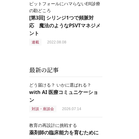
ピットフォールにハマらないER診療
の勘どころ
[第3回] シリンジ1つで頻脈対
応 魔法のようなPSVTマネジメ
ント
連載
2022.08.08
最新の記事
どう届ける？ いかに選ばれる？
with AI 医療コミュニケーショ
ン
対談・座談会
2026.07.14
教育の再設計に挑戦する
薬剤師の臨床能力を育むために