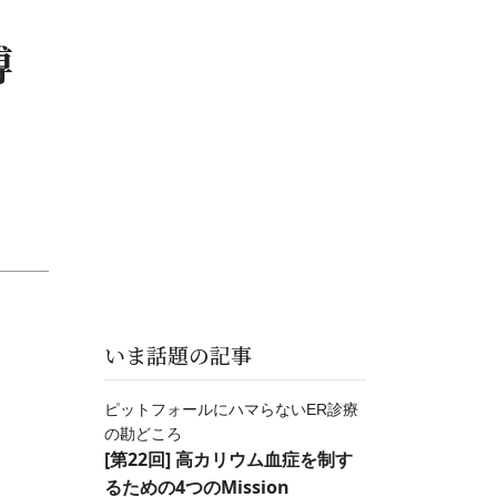
博
いま話題の記事
ピットフォールにハマらないER診療
の勘どころ
[第22回] 高カリウム血症を制す
るための4つのMission