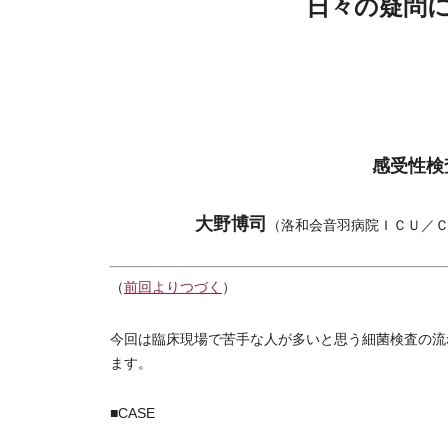
日々の疑問
感受性検
大野博司
（洛和会音羽病院ＩＣＵ／
（
前回よりつづく
）
今回は臨床現場で苦手な人が多いと思う細菌検査の流
ます。
■CASE