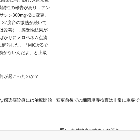
抗菌薬投与開始し入院加療
菌陽性の報告があり，アン
ン300mg×2に変更。
，37度台の微熱が続いて
は改善），感受性結果が
ばかりにメロペネム点滴
解熱した。「MICがSで
と効かないんだよ」と上級
何が起こったのか？
な感染症診療には治療開始・変更前後での細菌培養検査は非常に重要で
図1
細菌検査の大まかな流れ