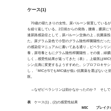
ケース(1)
70歳の寝たきりの女性。尿バルーン留置しているが
を繰り返している。2日前からの発熱，腰痛，膿尿に
連尿路感染症として，尿バルーン交換の上，抗菌薬投
た。尿グラム染色で小型のグラム陰性桿菌陽性だった
の感染症マニュアルに書いてある通り，ピペラシリン2
養，尿培養ともにグラム陰性桿菌陽性，その後，緑膿
しく，感受性結果が返ってきた（表）。上級医はMI
シン点滴に変更するようすすめた。シプロフロキサシ
し，「MICがSでもMIC値が低い抗菌薬を選ばないと
医。
→なぜピペラシリンは効かなかったのか？ そして
表
ケース(1)，(2)の感受性結果
MIC
ブレイク