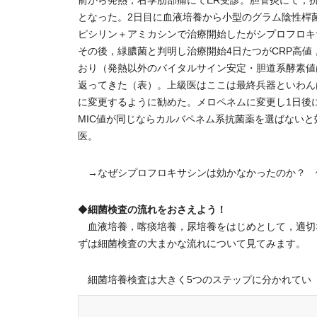
前から発熱，右季肋部痛にてER受診。胆管炎にて，
となった。2日目に血液培養から小型のグラム陰性桿
ピシリン＋アミカシンで治療開始したがシプロフロキサシ
その後，緑膿菌と判明し治療開始4日たつがCRP高値
おり（発熱以外のバイタルサイン安定・胆道系酵素値
返ってきた（表）。上級医はここは最終兵器といわん
に変更するように勧めた。メロペネムに変更し1日後に
MIC値が同じならカルバペネム系抗菌薬を選ばない
医。
→なぜシプロフロキサシンは効かなかったのか？ 
細菌検査の流れをおさえよう！
◆
血液培養，喀痰培養，尿培養をはじめとして，適切
ずは細菌検査の大まかな流れについて見てみます。
細菌培養検査は大きく5つのステップに分かれてい