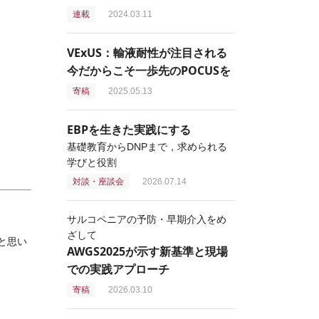
連載
2024.03.11
VExUS：輸液耐性が注目される
今だからこそ一歩先のPOCUSを
寄稿
2025.05.13
EBPを生きた実践にする
基礎教育からDNPまで，求められる
学びと役割
対談・座談会
2026.07.14
サルコペニアの予防・早期介入をめ
ざして
と思い
AWGS2025が示す新基準と現場
での実践アプローチ
寄稿
2026.03.10