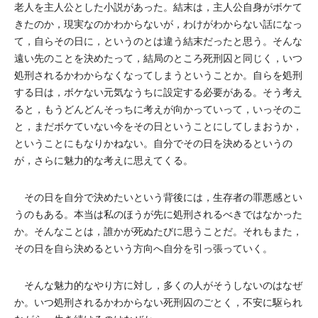
老人を主人公とした小説があった。結末は，主人公自身がボケて
きたのか，現実なのかわからないが，わけがわからない話になっ
て，自らその日に，というのとは違う結末だったと思う。そんな
遠い先のことを決めたって，結局のところ死刑囚と同じく，いつ
処刑されるかわからなくなってしまうということか。自らを処刑
する日は，ボケない元気なうちに設定する必要がある。そう考え
ると，もうどんどんそっちに考えが向かっていって，いっそのこ
と，まだボケていない今をその日ということにしてしまおうか，
ということにもなりかねない。自分でその日を決めるというの
が，さらに魅力的な考えに思えてくる。
その日を自分で決めたいという背後には，生存者の罪悪感とい
うのもある。本当は私のほうが先に処刑されるべきではなかった
か。そんなことは，誰かが死ぬたびに思うことだ。それもまた，
その日を自ら決めるという方向へ自分を引っ張っていく。
そんな魅力的なやり方に対し，多くの人がそうしないのはなぜ
か。いつ処刑されるかわからない死刑囚のごとく，不安に駆られ