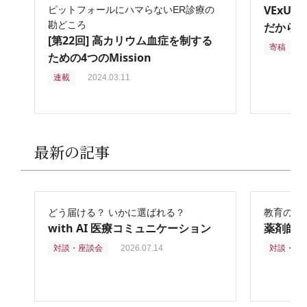
VExU
ピットフォールにハマらないER診療の
勘どころ
だからこ
[第22回] 高カリウム血症を制する
寄稿
2
ための4つのMission
連載
2024.03.11
最新の記事
どう届ける？ いかに選ばれる？
教育の再
with AI 医療コミュニケーション
薬剤師
対談・座談会
2026.07.14
対談・座