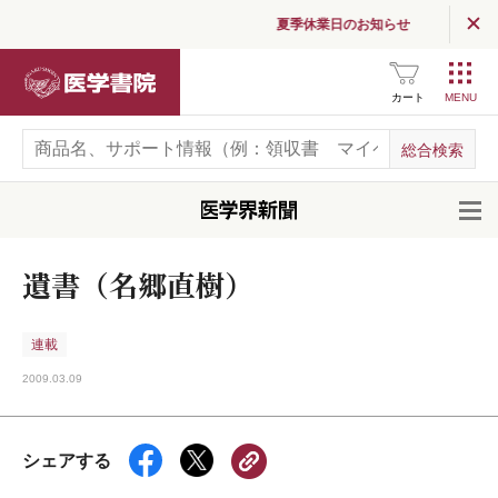
夏季休業日のお知らせ
医学書院
カート
開
遺書（名郷直樹）
連載
2009.03.09
シェアする