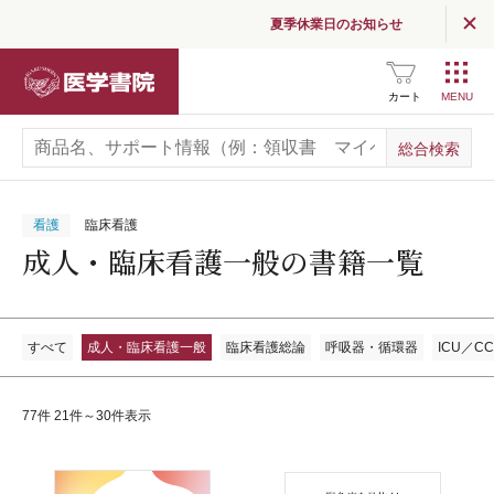
夏季休業日のお知らせ
医学書院
カート
看護
臨床看護
成人・臨床看護一般の書籍一覧
すべて
成人・臨床看護一般
臨床看護総論
呼吸器・循環器
ICU／C
77件 21件～30件表示