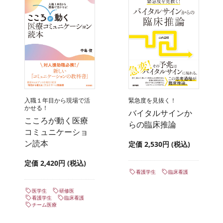
入職１年目から現場で活
緊急度を見抜く！
かせる！
バイタルサインか
こころが動く医療
らの臨床推論
コミュニケーショ
ン読本
定価 2,530円 (税込)
定価 2,420円 (税込)
看護学生
臨床看護
医学生
研修医
看護学生
臨床看護
チーム医療