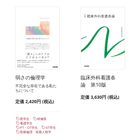
弱さの倫理学
臨床外科看護各
論 第10版
不完全な存在である私た
ちについて
定価 3,630円 (税込)
定価 2,420円 (税込)
医学生
研修医
看護学生
PT・OT学生
ST学生
医療倫理・医療人類学