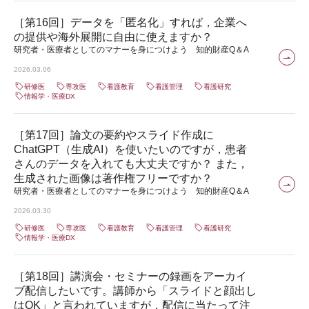
［第16回］データを「匿名化」すれば，企業へ
の提供や海外展開に自由に使えますか？
研究者・医療者としてのマナーを身につけよう 知的財産Q＆A
2026.03.06
研修医
専攻医
看護教育
看護管理
看護研究
情報学・医療DX
［第17回］論文の要約やスライド作成に
ChatGPT（生成AI）を使いたいのですが，患者
さんのデータを入れても大丈夫ですか？ また，
生成された画像は著作権フリーですか？
研究者・医療者としてのマナーを身につけよう 知的財産Q＆A
2026.03.30
研修医
専攻医
看護教育
看護管理
看護研究
情報学・医療DX
［第18回］講演会・セミナーの録画をアーカイ
ブ配信したいです。講師から「スライドと顔出し
はOK」と言われていますが，配信に当たって注