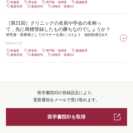
研修医
専攻医
専門医・指導医
看護教育
看護管理
看護研究
情報学・医療DX
［第21回］クリニックの名前や学会の名称っ
て，先に商標登録したもの勝ちなのでしょうか？
研究者・医療者としてのマナーを身につけよう 知的財産Q＆A
2026.07.10
研修医
専攻医
専門医・指導医
看護教育
看護管理
看護研究
情報学・医療DX
医学書院IDの登録設定により、
更新通知をメールで受け取れます。
医学書院IDを取得