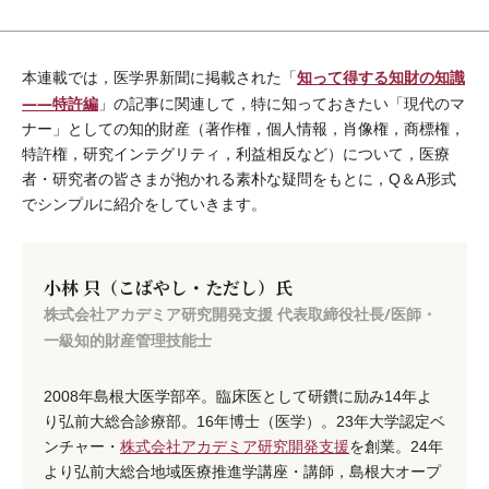
知って得する知財の知識
本連載では，医学界新聞に掲載された「
――特許編
」の記事に関連して，特に知っておきたい「現代のマ
ナー」としての知的財産（著作権，個人情報，肖像権，商標権，
特許権，研究インテグリティ，利益相反など）について，医療
者・研究者の皆さまが抱かれる素朴な疑問をもとに，Q＆A形式
でシンプルに紹介をしていきます。
小林 只（こばやし・ただし）氏
株式会社アカデミア研究開発支援 代表取締役社長/医師・
一級知的財産管理技能士
2008年島根大医学部卒。臨床医として研鑽に励み14年よ
り弘前大総合診療部。16年博士（医学）。23年大学認定ベ
ンチャー・
株式会社アカデミア研究開発支援
を創業。24年
より弘前大総合地域医療推進学講座・講師，島根大オープ