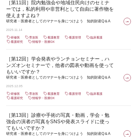
［第11回］院内勉強会や地域住民向けのセミナ
ーでは，私的利用や非営利として自由に著作物を
使えますよね？
研究者・医療者としてのマナーを身につけよう 知的財産Q＆A
2025.11.14
研修医
専攻医
看護教育
看護管理
臨床看護
看護研究
情報学・医療DX
［第12回］学会発表やランチョンセミナー，ハ
ンズオンセミナーで，他者の図表や動画を使って
もいいですか？
研究者・医療者としてのマナーを身につけよう 知的財産Q＆A
2025.12.05
研修医
専攻医
看護教育
看護管理
臨床看護
看護研究
情報学・医療DX
［第13回］診療や手術の写真・動画，学会・勉
強会の演者の写真をSNSや発表スライドに使っ
てもいいですか？
研究者・医療者としてのマナーを身につけよう 知的財産Q＆A