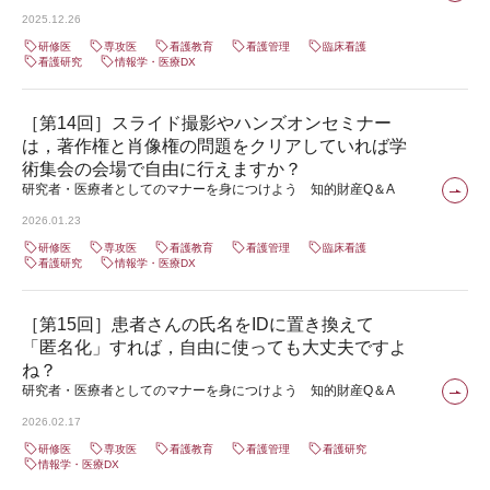
2025.12.26
研修医
専攻医
看護教育
看護管理
臨床看護
看護研究
情報学・医療DX
［第14回］スライド撮影やハンズオンセミナー
は，著作権と肖像権の問題をクリアしていれば学
術集会の会場で自由に行えますか？
研究者・医療者としてのマナーを身につけよう 知的財産Q＆A
2026.01.23
研修医
専攻医
看護教育
看護管理
臨床看護
看護研究
情報学・医療DX
［第15回］患者さんの氏名をIDに置き換えて
「匿名化」すれば，自由に使っても大丈夫ですよ
ね？
研究者・医療者としてのマナーを身につけよう 知的財産Q＆A
2026.02.17
研修医
専攻医
看護教育
看護管理
看護研究
情報学・医療DX