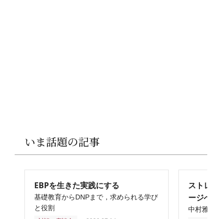
いま話題の記事
EBPを生きた実践にする
ストレ
ージへ
基礎教育からDNPまで，求められる学び
と役割
中村雅俊