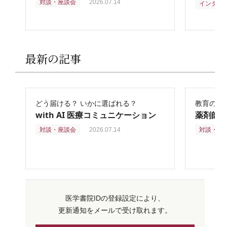
対談・座談会
2026.07.14
インタビ
最新の記事
どう届ける？ いかに選ばれる？
教育の再
with AI 医療コミュニケーション
薬剤師
対談・座談会
2026.07.14
対談・座
医学書院IDの登録設定により、
更新通知をメールで受け取れます。