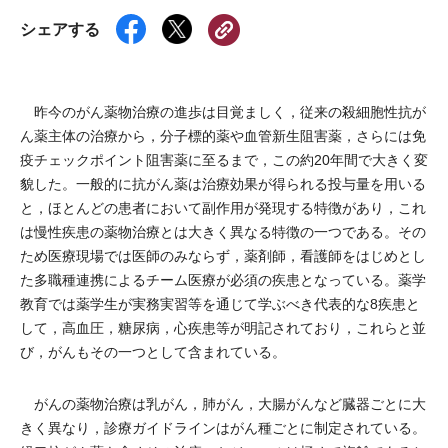
シェアする
昨今のがん薬物治療の進歩は目覚ましく，従来の殺細胞性抗が
ん薬主体の治療から，分子標的薬や血管新生阻害薬，さらには免
疫チェックポイント阻害薬に至るまで，この約20年間で大きく変
貌した。一般的に抗がん薬は治療効果が得られる投与量を用いる
と，ほとんどの患者において副作用が発現する特徴があり，これ
は慢性疾患の薬物治療とは大きく異なる特徴の一つである。その
ため医療現場では医師のみならず，薬剤師，看護師をはじめとし
た多職種連携によるチーム医療が必須の疾患となっている。薬学
教育では薬学生が実務実習等を通じて学ぶべき代表的な8疾患と
して，高血圧，糖尿病，心疾患等が明記されており，これらと並
び，がんもその一つとして含まれている。
がんの薬物治療は乳がん，肺がん，大腸がんなど臓器ごとに大
きく異なり，診療ガイドラインはがん種ごとに制定されている。