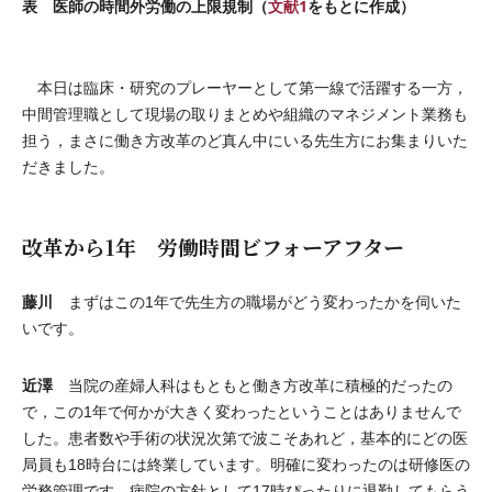
表 医師の時間外労働の上限規制（
文献1
をもとに作成）
本日は臨床・研究のプレーヤーとして第一線で活躍する一方，
中間管理職として現場の取りまとめや組織のマネジメント業務も
担う，まさに働き方改革のど真ん中にいる先生方にお集まりいた
だきました。
改革から1年 労働時間ビフォーアフター
藤川
まずはこの1年で先生方の職場がどう変わったかを伺いた
いです。
近澤
当院の産婦人科はもともと働き方改革に積極的だったの
で，この1年で何かが大きく変わったということはありませんで
した。患者数や手術の状況次第で波こそあれど，基本的にどの医
局員も18時台には終業しています。明確に変わったのは研修医の
労務管理です。病院の方針として17時ぴったりに退勤してもらう