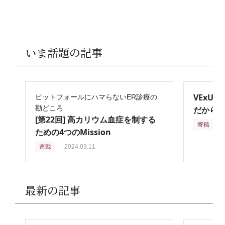
いま話題の記事
VExU
ピットフォールにハマらないER診療の
勘どころ
だからこ
[第22回] 高カリウム血症を制する
寄稿
2
ための4つのMission
連載
2024.03.11
最新の記事