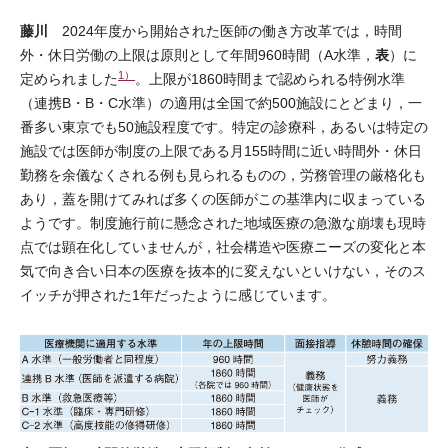
藤川
2024年度から開始された医師の働き方改革では，時間
表
外・休日労働の上限は原則として年間960時間（A水準，
）に
1）
定められました
。上限が1860時間まで認められる特例水準
（連携B・B・C水準）の適用は全国で約500施設にとどまり，一
番多い東京でも50施設程度です。特定の診療科，あるいは特定の
施設では医師が制度の上限である月155時間に近い時間外・休日
勤務を余儀なくされる例も見られるものの，労務管理の厳格化も
あり，蓋を開けてみれば多くの医師がこの基準内に収まっている
ようです。制度施行前に懸念された地域医療の急激な崩壊も現時
点では顕在化していませんが，社会構造や医療ニーズの変化と本
気で向き合い日本の医療を抜本的に変えないといけない，そのス
イッチが押された1年だったように感じています。