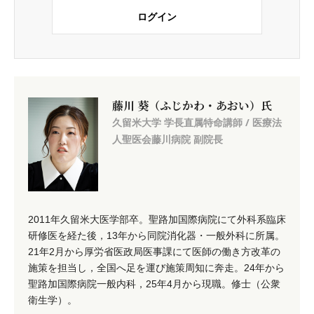
ログイン
藤川 葵（ふじかわ・あおい）氏
久留米大学 学長直属特命講師 / 医療法
人聖医会藤川病院 副院長
2011年久留米大医学部卒。聖路加国際病院にて外科系臨床
研修医を経た後，13年から同院消化器・一般外科に所属。
21年2月から厚労省医政局医事課にて医師の働き方改革の
施策を担当し，全国へ足を運び施策周知に奔走。24年から
聖路加国際病院一般内科，25年4月から現職。修士（公衆
衛生学）。