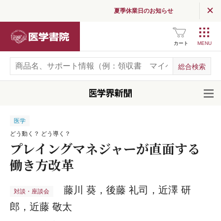
夏季休業日のお知らせ
医学書院
カート
開
医学
どう動く？ どう導く？
プレイングマネジャーが直面する
働き方改革
藤川 葵，後藤 礼司，近澤 研
対談・座談会
郎，近藤 敬太