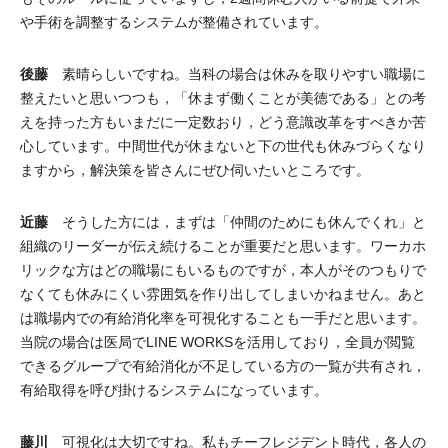
や手術を調整するシステムが整備されています。
後藤
素晴らしいですね。当科の場合は休みを取りやすい職場に
整えたいと思いつつも，「休まず働くことが美徳である」との考
えを持った方もいまだに一定数おり，どう意識改革をすべきか苦
心しています。中間世代が休まないと下の世代も休みづらくなり
ますから，解決策を皆さんにぜひ伺いたいところです。
近藤
そうした方には，まずは「仲間のためにも休んでくれ」と
組織のリーダーが伝え続けることが重要だと思います。ワーカホ
リックな方はどの職場にもいるものですが，本人がそのつもりで
なくても休みにくい雰囲気を作り出してしまいかねません。あと
は職場内での有給消化率を可視化することも一手だと思います。
当院の場合は医局でLINE WORKSを活用しており，全員が閲覧
できるグループで有給消化が不足している方の一覧が共有され，
有給取得を呼び掛けるシステムになっています。
藤川
可視化は大切ですね。私もチーフレジデント時代，各人の