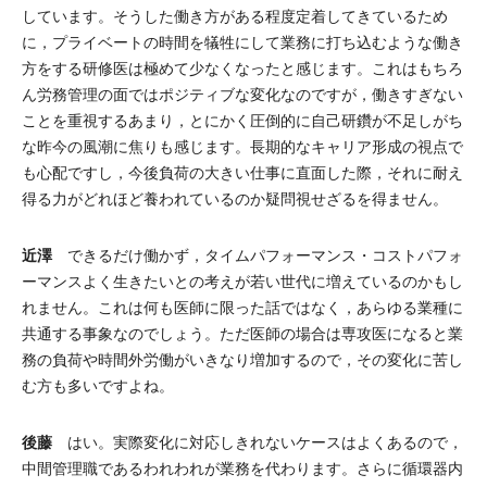
しています。そうした働き方がある程度定着してきているため
に，プライベートの時間を犠牲にして業務に打ち込むような働き
方をする研修医は極めて少なくなったと感じます。これはもちろ
ん労務管理の面ではポジティブな変化なのですが，働きすぎない
ことを重視するあまり，とにかく圧倒的に自己研鑽が不足しがち
な昨今の風潮に焦りも感じます。長期的なキャリア形成の視点で
も心配ですし，今後負荷の大きい仕事に直面した際，それに耐え
得る力がどれほど養われているのか疑問視せざるを得ません。
近澤
できるだけ働かず，タイムパフォーマンス・コストパフォ
ーマンスよく生きたいとの考えが若い世代に増えているのかもし
れません。これは何も医師に限った話ではなく，あらゆる業種に
共通する事象なのでしょう。ただ医師の場合は専攻医になると業
務の負荷や時間外労働がいきなり増加するので，その変化に苦し
む方も多いですよね。
後藤
はい。実際変化に対応しきれないケースはよくあるので，
中間管理職であるわれわれが業務を代わります。さらに循環器内