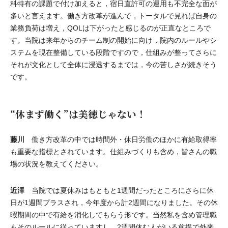
科特有の課題で付け加えると，宿日直許可の運用も不完全な面が
多いと言えます。働き方改革が進んで，トータルで見れば自身の
業務負荷は増え，QOLは下がったと感じるのが正直なところで
す。当院は来年からのチーム制の開始に向け，院内のルールやシ
ステムを現在整備している段階ですので，仕組みが整ってさらに
それが文化として全体に浸透するまでは，今の苦しさが続きそう
です。
“休まず働く”は美徳じゃない！
藤川
働き方改革の中では時間外・休日労働のほかに有給取得率
も重要な指標とされています。仕組みづくりも含め，皆さんの職
場の状況を教えてください。
近澤
当院では夏休みはもともと1週間だったところにさらに休
日が1週間プラスされ，今年度から計2週間になりました。その休
暇期間の中で有給を消化してもらう形です。当然私を含め管理職
もそのルールに従っていますし，2週間休む人がいる前提で外来