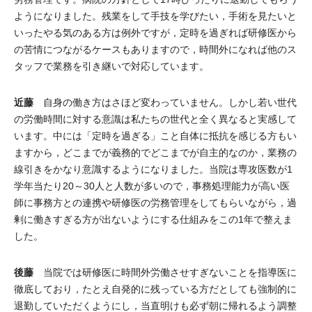
ようになりました。残業をして手技を学びたい，手術を見たいと
いったやる気のある方は例外ですが，定時を過ぎれば研修医から
の苦情につながるケースもありますので，時間外になれば他のス
タッフで業務を引き継いで対応しています。
近藤
自身の働き方はさほど変わっていません。しかし若い世代
の労働時間に対する意識は私たちの世代と全く異なると実感して
います。中には「定時を過ぎる」こと自体に抵抗を感じる方もい
ますから，どこまでが義務的でどこまでが自主的なのか，業務の
線引きをかなり意識するようになりました。当院は専攻医数が1
学年当たり20～30人と人数が多いので，事務処理能力が高い医
師に事務方との連携や研修医の労務管理をしてもらいながら，過
剰に働きすぎる方が出ないようにする仕組みをこの1年で整えま
した。
後藤
当院では研修医に時間外労働させすぎないことを指導医に
徹底しており，たとえ自発的に残っている方だとしても強制的に
退勤していただくようにし，当直明けも必ず朝に帰れるよう調整