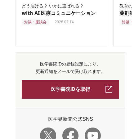
どう届ける？ いかに選ばれる？
教育の再
with AI 医療コミュニケーション
薬剤師
対談・座談会
2026.07.14
対談・座
医学書院IDの登録設定により、
更新通知をメールで受け取れます。
医学書院IDを取得
医学界新聞公式SNS