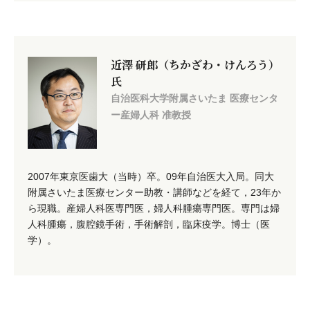
近澤 研郎（ちかざわ・けんろう）
氏
自治医科大学附属さいたま 医療センタ
ー産婦人科 准教授
2007年東京医歯大（当時）卒。09年自治医大入局。同大
附属さいたま医療センター助教・講師などを経て，23年か
ら現職。産婦人科医専門医，婦人科腫瘍専門医。専門は婦
人科腫瘍，腹腔鏡手術，手術解剖，臨床疫学。博士（医
学）。