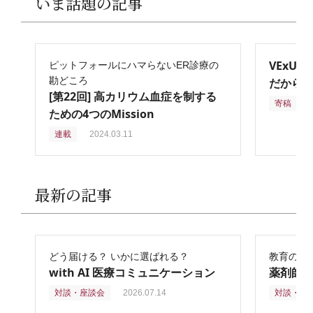
いま話題の記事
VExU
ピットフォールにハマらないER診療の
勘どころ
だからこ
[第22回] 高カリウム血症を制する
寄稿
2
ための4つのMission
連載
2024.03.11
最新の記事
どう届ける？ いかに選ばれる？
教育の再
with AI 医療コミュニケーション
薬剤師
対談・座談会
2026.07.14
対談・座