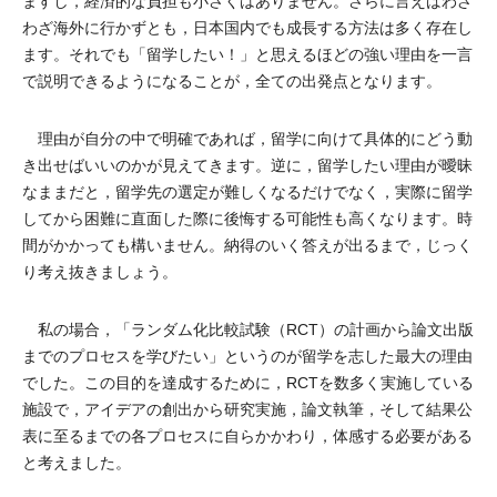
ますし，経済的な負担も小さくはありません。さらに言えばわざ
わざ海外に行かずとも，日本国内でも成長する方法は多く存在し
ます。それでも「留学したい！」と思えるほどの強い理由を一言
で説明できるようになることが，全ての出発点となります。
理由が自分の中で明確であれば，留学に向けて具体的にどう動
き出せばいいのかが見えてきます。逆に，留学したい理由が曖昧
なままだと，留学先の選定が難しくなるだけでなく，実際に留学
してから困難に直面した際に後悔する可能性も高くなります。時
間がかかっても構いません。納得のいく答えが出るまで，じっく
り考え抜きましょう。
私の場合，「ランダム化比較試験（RCT）の計画から論文出版
までのプロセスを学びたい」というのが留学を志した最大の理由
でした。この目的を達成するために，RCTを数多く実施している
施設で，アイデアの創出から研究実施，論文執筆，そして結果公
表に至るまでの各プロセスに自らかかわり，体感する必要がある
と考えました。